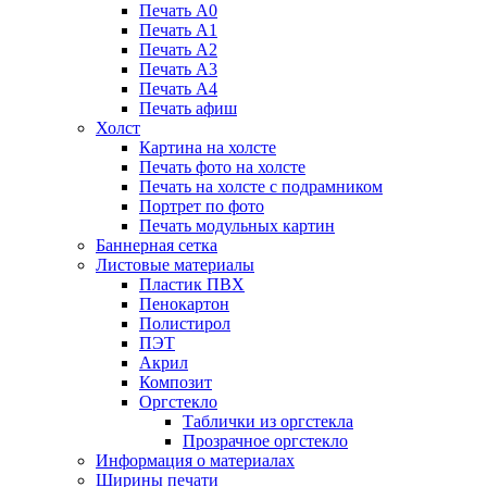
Печать А0
Печать А1
Печать А2
Печать А3
Печать А4
Печать афиш
Холст
Картина на холсте
Печать фото на холсте
Печать на холсте с подрамником
Портрет по фото
Печать модульных картин
Баннерная сетка
Листовые материалы
Пластик ПВХ
Пенокартон
Полистирол
ПЭТ
Акрил
Композит
Оргстекло
Таблички из оргстекла
Прозрачное оргстекло
Информация о материалах
Ширины печати