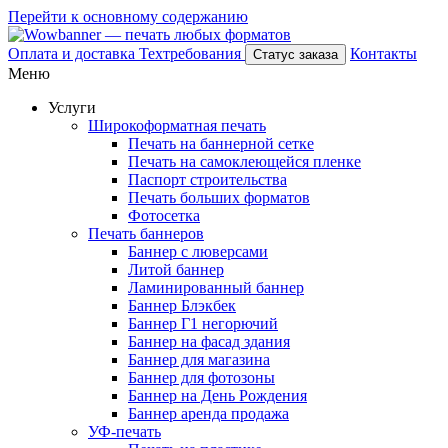
Перейти к основному содержанию
Оплата и доставка
Техтребования
Контакты
Статус заказа
Меню
Услуги
Широкоформатная печать
Печать на баннерной сетке
Печать на самоклеющейся пленке
Паспорт строительства
Печать больших форматов
Фотосетка
Печать баннеров
Баннер с люверсами
Литой баннер
Ламинированный баннер
Баннер Блэкбек
Баннер Г1 негорючий
Баннер на фасад здания
Баннер для магазина
Баннер для фотозоны
Баннер на День Рождения
Баннер аренда продажа
УФ-печать