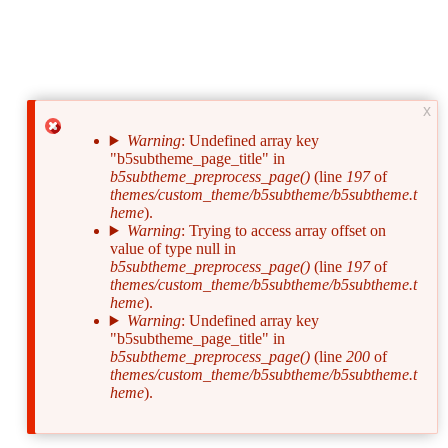
x
Warning
: Undefined array key
"b5subtheme_page_title" in
Сообщение
b5subtheme_preprocess_page()
(line
197
of
об
themes/custom_theme/b5subtheme/b5subtheme.t
heme
).
ошибке
Warning
: Trying to access array offset on
value of type null in
b5subtheme_preprocess_page()
(line
197
of
themes/custom_theme/b5subtheme/b5subtheme.t
heme
).
Warning
: Undefined array key
"b5subtheme_page_title" in
b5subtheme_preprocess_page()
(line
200
of
themes/custom_theme/b5subtheme/b5subtheme.t
heme
).