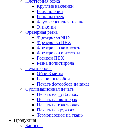
Плоттерная резка
Круглые наклейки
Резка пленки
Резка наклеек
Флуоресцентная пленка
Этикетки
Фрезерная резка
Фрезеровка ЧПУ
Фрезеровка ПВХ
Фрезеровка композита
Фрезеровка оргстекла
Раскрой ПВХ
Резка полистирола
Печать обоев
Обои 3 метра
Бесшовные обои
Печать фотообоев на заказ
Сублимационная печать
Печать на футболках
Печать на шопперах
Печать на толстовках
Печать на кружках
Термоперенос на ткань
Продукция
Баннеры