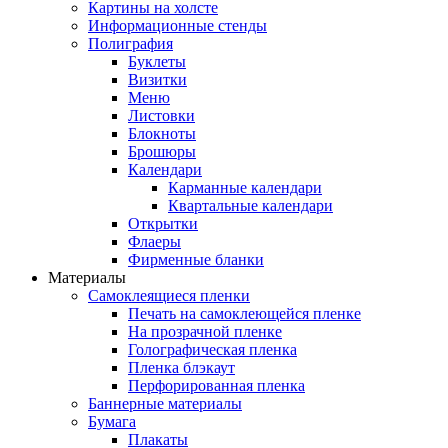
Картины на холсте
Информационные стенды
Полиграфия
Буклеты
Визитки
Меню
Листовки
Блокноты
Брошюры
Календари
Карманные календари
Квартальные календари
Открытки
Флаеры
Фирменные бланки
Материалы
Самоклеящиеся пленки
Печать на самоклеющейся пленке
На прозрачной пленке
Голографическая пленка
Пленка блэкаут
Перфорированная пленка
Баннерные материалы
Бумага
Плакаты