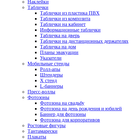
Наклейки
Таблички
Таблички из пластика ПВХ
Таблички из композита
Таблички на кабинет
Информационные таблички
Табличка на дверь
Таблички на дистанционных держателях
Табличка на дом
Планы эвакуации
Указатели
Мобильные стенды
Ролл-апы
Штендеры
Х стенд
L-баннеры
Пресс-воллы
Фотозоны
Фотозона на свадьбу
Фотозона на день рождения и юбилей
Баннер для фотозоны
Фотозона для корпоративов
Ростовые фигуры
Тантамарески
Плакаты