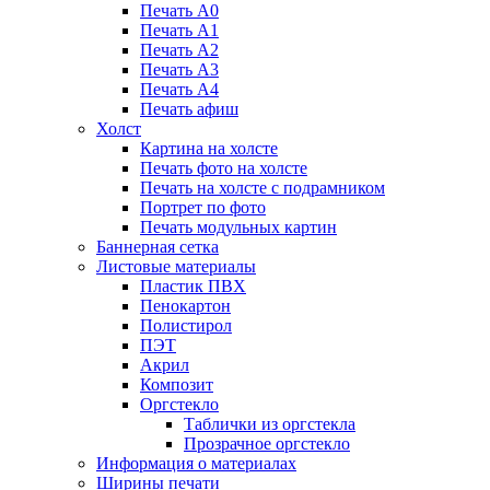
Печать А0
Печать А1
Печать А2
Печать А3
Печать А4
Печать афиш
Холст
Картина на холсте
Печать фото на холсте
Печать на холсте с подрамником
Портрет по фото
Печать модульных картин
Баннерная сетка
Листовые материалы
Пластик ПВХ
Пенокартон
Полистирол
ПЭТ
Акрил
Композит
Оргстекло
Таблички из оргстекла
Прозрачное оргстекло
Информация о материалах
Ширины печати