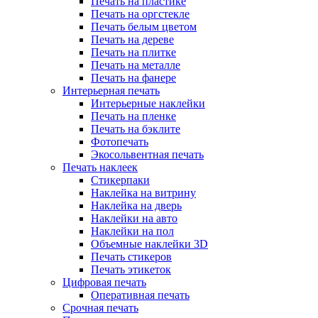
Печать на пластике
Печать на оргстекле
Печать белым цветом
Печать на дереве
Печать на плитке
Печать на металле
Печать на фанере
Интерьерная печать
Интерьерные наклейки
Печать на пленке
Печать на бэклите
Фотопечать
Экосольвентная печать
Печать наклеек
Стикерпаки
Наклейка на витрину
Наклейка на дверь
Наклейки на авто
Наклейки на пол
Объемные наклейки 3D
Печать стикеров
Печать этикеток
Цифровая печать
Оперативная печать
Срочная печать