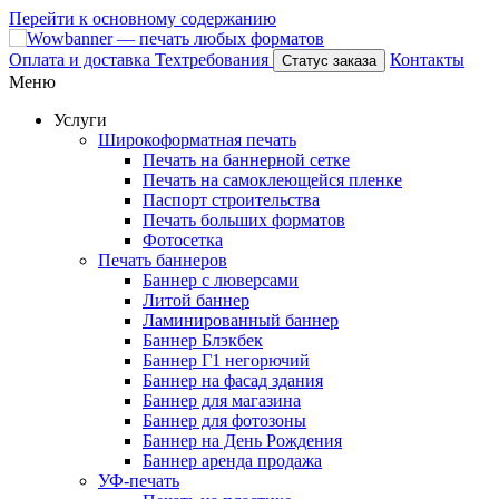
Перейти к основному содержанию
Оплата и доставка
Техтребования
Контакты
Статус заказа
Меню
Услуги
Широкоформатная печать
Печать на баннерной сетке
Печать на самоклеющейся пленке
Паспорт строительства
Печать больших форматов
Фотосетка
Печать баннеров
Баннер с люверсами
Литой баннер
Ламинированный баннер
Баннер Блэкбек
Баннер Г1 негорючий
Баннер на фасад здания
Баннер для магазина
Баннер для фотозоны
Баннер на День Рождения
Баннер аренда продажа
УФ-печать