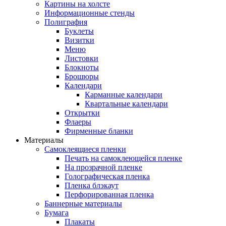
Картины на холсте
Информационные стенды
Полиграфия
Буклеты
Визитки
Меню
Листовки
Блокноты
Брошюры
Календари
Карманные календари
Квартальные календари
Открытки
Флаеры
Фирменные бланки
Материалы
Самоклеящиеся пленки
Печать на самоклеющейся пленке
На прозрачной пленке
Голографическая пленка
Пленка блэкаут
Перфорированная пленка
Баннерные материалы
Бумага
Плакаты