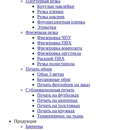
Плоттерная резка
Круглые наклейки
Резка пленки
Резка наклеек
Флуоресцентная пленка
Этикетки
Фрезерная резка
Фрезеровка ЧПУ
Фрезеровка ПВХ
Фрезеровка композита
Фрезеровка оргстекла
Раскрой ПВХ
Резка полистирола
Печать обоев
Обои 3 метра
Бесшовные обои
Печать фотообоев на заказ
Сублимационная печать
Печать на футболках
Печать на шопперах
Печать на толстовках
Печать на кружках
Термоперенос на ткань
Продукция
Баннеры