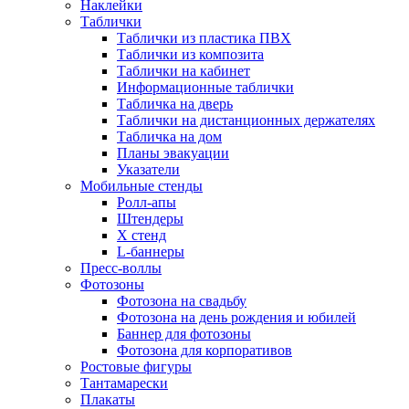
Наклейки
Таблички
Таблички из пластика ПВХ
Таблички из композита
Таблички на кабинет
Информационные таблички
Табличка на дверь
Таблички на дистанционных держателях
Табличка на дом
Планы эвакуации
Указатели
Мобильные стенды
Ролл-апы
Штендеры
Х стенд
L-баннеры
Пресс-воллы
Фотозоны
Фотозона на свадьбу
Фотозона на день рождения и юбилей
Баннер для фотозоны
Фотозона для корпоративов
Ростовые фигуры
Тантамарески
Плакаты