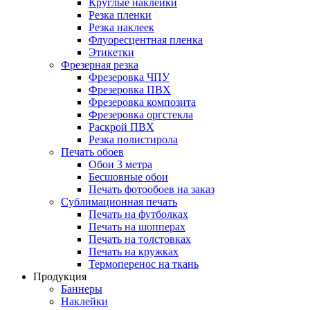
Круглые наклейки
Резка пленки
Резка наклеек
Флуоресцентная пленка
Этикетки
Фрезерная резка
Фрезеровка ЧПУ
Фрезеровка ПВХ
Фрезеровка композита
Фрезеровка оргстекла
Раскрой ПВХ
Резка полистирола
Печать обоев
Обои 3 метра
Бесшовные обои
Печать фотообоев на заказ
Сублимационная печать
Печать на футболках
Печать на шопперах
Печать на толстовках
Печать на кружках
Термоперенос на ткань
Продукция
Баннеры
Наклейки