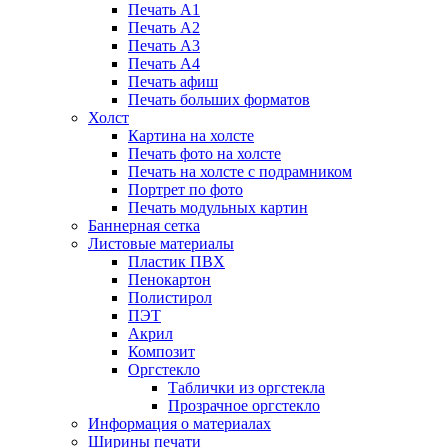
Печать А1
Печать А2
Печать А3
Печать А4
Печать афиш
Печать больших форматов
Холст
Картина на холсте
Печать фото на холсте
Печать на холсте с подрамником
Портрет по фото
Печать модульных картин
Баннерная сетка
Листовые материалы
Пластик ПВХ
Пенокартон
Полистирол
ПЭТ
Акрил
Композит
Оргстекло
Таблички из оргстекла
Прозрачное оргстекло
Информация о материалах
Ширины печати