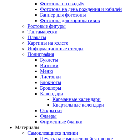
Фотозона на свадьбу
Фотозона на день рождения и юбилей
Баннер для фотозоны
Фотозона для корпоративов
Ростовые фигуры
Тантамарески
Плакаты
Картины на холсте
Информационные стенды
Полиграфия
Буклеты
Визитки
Меню
Листовки
Блокноты
Брошюры
Календари
Карманные календари
Квартальные календари
Открытки
Флаеры
Фирменные бланки
Материалы
Самоклеящиеся пленки
Печать на самоклеющейся пленке