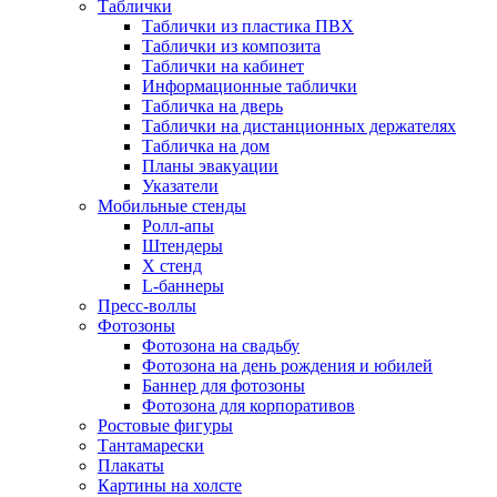
Таблички
Таблички из пластика ПВХ
Таблички из композита
Таблички на кабинет
Информационные таблички
Табличка на дверь
Таблички на дистанционных держателях
Табличка на дом
Планы эвакуации
Указатели
Мобильные стенды
Ролл-апы
Штендеры
Х стенд
L-баннеры
Пресс-воллы
Фотозоны
Фотозона на свадьбу
Фотозона на день рождения и юбилей
Баннер для фотозоны
Фотозона для корпоративов
Ростовые фигуры
Тантамарески
Плакаты
Картины на холсте