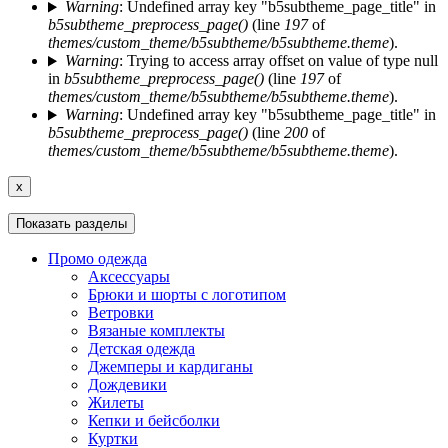
Warning
: Undefined array key "b5subtheme_page_title" in
b5subtheme_preprocess_page()
(line
197
of
themes/custom_theme/b5subtheme/b5subtheme.theme
).
Warning
: Trying to access array offset on value of type null
in
b5subtheme_preprocess_page()
(line
197
of
themes/custom_theme/b5subtheme/b5subtheme.theme
).
Warning
: Undefined array key "b5subtheme_page_title" in
b5subtheme_preprocess_page()
(line
200
of
themes/custom_theme/b5subtheme/b5subtheme.theme
).
x
Показать разделы
Промо одежда
Аксессуары
Брюки и шорты с логотипом
Ветровки
Вязаные комплекты
Детская одежда
Джемперы и кардиганы
Дождевики
Жилеты
Кепки и бейсболки
Куртки