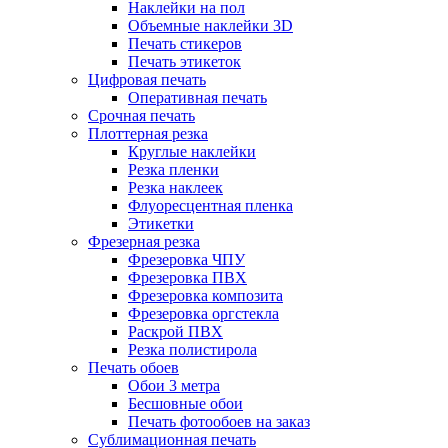
Наклейки на пол
Объемные наклейки 3D
Печать стикеров
Печать этикеток
Цифровая печать
Оперативная печать
Срочная печать
Плоттерная резка
Круглые наклейки
Резка пленки
Резка наклеек
Флуоресцентная пленка
Этикетки
Фрезерная резка
Фрезеровка ЧПУ
Фрезеровка ПВХ
Фрезеровка композита
Фрезеровка оргстекла
Раскрой ПВХ
Резка полистирола
Печать обоев
Обои 3 метра
Бесшовные обои
Печать фотообоев на заказ
Сублимационная печать