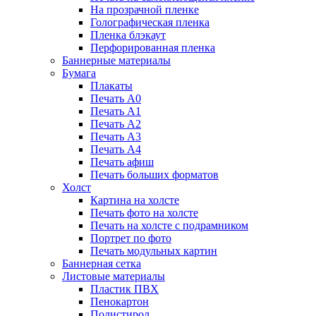
На прозрачной пленке
Голографическая пленка
Пленка блэкаут
Перфорированная пленка
Баннерные материалы
Бумага
Плакаты
Печать А0
Печать А1
Печать А2
Печать А3
Печать А4
Печать афиш
Печать больших форматов
Холст
Картина на холсте
Печать фото на холсте
Печать на холсте с подрамником
Портрет по фото
Печать модульных картин
Баннерная сетка
Листовые материалы
Пластик ПВХ
Пенокартон
Полистирол