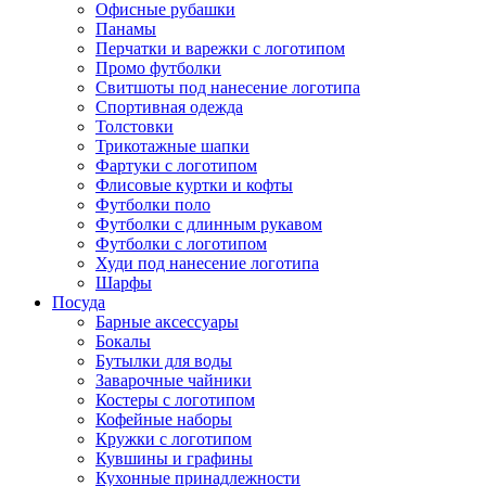
Офисные рубашки
Панамы
Перчатки и варежки с логотипом
Промо футболки
Свитшоты под нанесение логотипа
Спортивная одежда
Толстовки
Трикотажные шапки
Фартуки с логотипом
Флисовые куртки и кофты
Футболки поло
Футболки с длинным рукавом
Футболки с логотипом
Худи под нанесение логотипа
Шарфы
Посуда
Барные аксессуары
Бокалы
Бутылки для воды
Заварочные чайники
Костеры с логотипом
Кофейные наборы
Кружки с логотипом
Кувшины и графины
Кухонные принадлежности