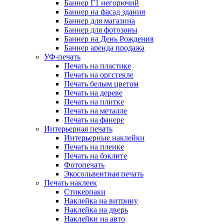
Баннер Г1 негорючий
Баннер на фасад здания
Баннер для магазина
Баннер для фотозоны
Баннер на День Рождения
Баннер аренда продажа
УФ-печать
Печать на пластике
Печать на оргстекле
Печать белым цветом
Печать на дереве
Печать на плитке
Печать на металле
Печать на фанере
Интерьерная печать
Интерьерные наклейки
Печать на пленке
Печать на бэклите
Фотопечать
Экосольвентная печать
Печать наклеек
Стикерпаки
Наклейка на витрину
Наклейка на дверь
Наклейки на авто