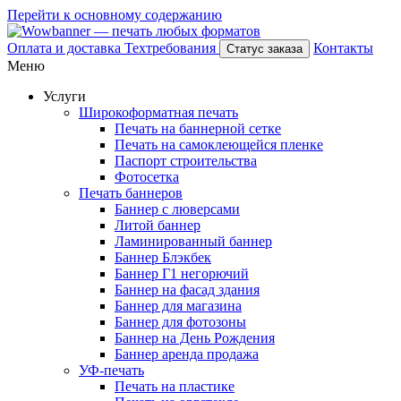
Перейти к основному содержанию
Оплата и доставка
Техтребования
Контакты
Статус заказа
Меню
Услуги
Широкоформатная печать
Печать на баннерной сетке
Печать на самоклеющейся пленке
Паспорт строительства
Фотосетка
Печать баннеров
Баннер с люверсами
Литой баннер
Ламинированный баннер
Баннер Блэкбек
Баннер Г1 негорючий
Баннер на фасад здания
Баннер для магазина
Баннер для фотозоны
Баннер на День Рождения
Баннер аренда продажа
УФ-печать
Печать на пластике