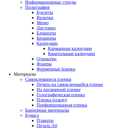
Информационные стенды
Полиграфия
Буклеты
Визитки
Меню
Листовки
Блокноты
Брошюры
Календари
Карманные календари
Квартальные календари
Открытки
Флаеры
Фирменные бланки
Материалы
Самоклеящиеся пленки
Печать на самоклеющейся пленке
На прозрачной пленке
Голографическая пленка
Пленка блэкаут
Перфорированная пленка
Баннерные материалы
Бумага
Плакаты
Печать А0