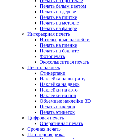
Печать на оргстекле
Печать белым цветом
Печать на дереве
Печать на плитке
Печать на металле
Печать на фанере
Интерьерная печать
Интерьерные наклейки
Печать на пленке
Печать на бэклите
Фотопечать
Экосольвентная печать
Печать наклеек
Стикерпаки
Наклейка на витрину
Наклейка на дверь
Наклейки на авто
Наклейки на пол
Объемные наклейки 3D
Печать стикеров
Печать этикеток
Цифровая печать
Оперативная печать
Срочная печать
Плоттерная резка