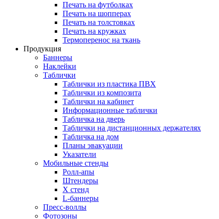
Печать на футболках
Печать на шопперах
Печать на толстовках
Печать на кружках
Термоперенос на ткань
Продукция
Баннеры
Наклейки
Таблички
Таблички из пластика ПВХ
Таблички из композита
Таблички на кабинет
Информационные таблички
Табличка на дверь
Таблички на дистанционных держателях
Табличка на дом
Планы эвакуации
Указатели
Мобильные стенды
Ролл-апы
Штендеры
Х стенд
L-баннеры
Пресс-воллы
Фотозоны