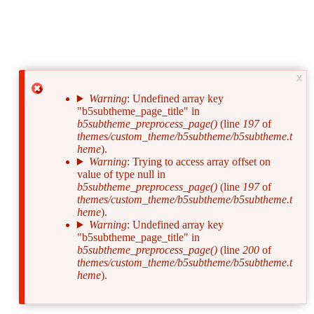
x
Warning
: Undefined array key
"b5subtheme_page_title" in
Сообщение
b5subtheme_preprocess_page()
(line
197
of
об
themes/custom_theme/b5subtheme/b5subtheme.t
heme
).
ошибке
Warning
: Trying to access array offset on
value of type null in
b5subtheme_preprocess_page()
(line
197
of
themes/custom_theme/b5subtheme/b5subtheme.t
heme
).
Warning
: Undefined array key
"b5subtheme_page_title" in
b5subtheme_preprocess_page()
(line
200
of
themes/custom_theme/b5subtheme/b5subtheme.t
heme
).