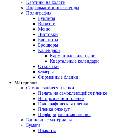
Картины на холсте
Информационные стенды
Полиграфия
Буклеты
Визитки
Меню
Листовки
Блокноты
Брошюры
Календари
Карманные календари
Квартальные календари
Открытки
Флаеры
Фирменные бланки
Материалы
Самоклеящиеся пленки
Печать на самоклеющейся пленке
На прозрачной пленке
Голографическая пленка
Пленка блэкаут
Перфорированная пленка
Баннерные материалы
Бумага
Плакаты