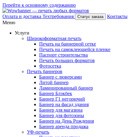
Перейти к основному содержанию
Оплата и доставка
Техтребования
Контакты
Статус заказа
Меню
Услуги
Широкоформатная печать
Печать на баннерной сетке
Печать на самоклеющейся пленке
Паспорт строительства
Печать больших форматов
Фотосетка
Печать баннеров
Баннер с люверсами
Литой баннер
Ламинированный баннер
Баннер Блэкбек
Баннер Г1 негорючий
Баннер на фасад здания
Баннер для магазина
Баннер для фотозоны
Баннер на День Рождения
Баннер аренда продажа
УФ-печать