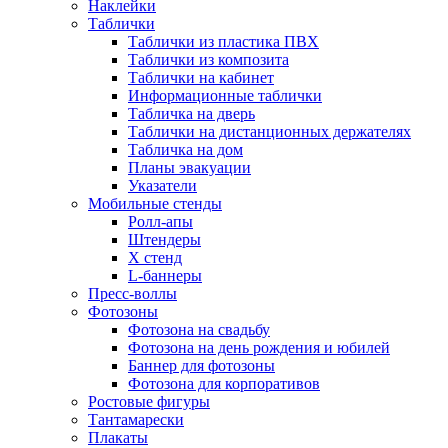
Наклейки
Таблички
Таблички из пластика ПВХ
Таблички из композита
Таблички на кабинет
Информационные таблички
Табличка на дверь
Таблички на дистанционных держателях
Табличка на дом
Планы эвакуации
Указатели
Мобильные стенды
Ролл-апы
Штендеры
Х стенд
L-баннеры
Пресс-воллы
Фотозоны
Фотозона на свадьбу
Фотозона на день рождения и юбилей
Баннер для фотозоны
Фотозона для корпоративов
Ростовые фигуры
Тантамарески
Плакаты