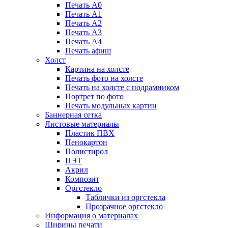
Печать А0
Печать А1
Печать А2
Печать А3
Печать А4
Печать афиш
Холст
Картина на холсте
Печать фото на холсте
Печать на холсте с подрамником
Портрет по фото
Печать модульных картин
Баннерная сетка
Листовые материалы
Пластик ПВХ
Пенокартон
Полистирол
ПЭТ
Акрил
Композит
Оргстекло
Таблички из оргстекла
Прозрачное оргстекло
Информация о материалах
Ширины печати