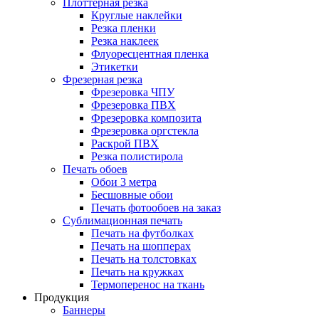
Плоттерная резка
Круглые наклейки
Резка пленки
Резка наклеек
Флуоресцентная пленка
Этикетки
Фрезерная резка
Фрезеровка ЧПУ
Фрезеровка ПВХ
Фрезеровка композита
Фрезеровка оргстекла
Раскрой ПВХ
Резка полистирола
Печать обоев
Обои 3 метра
Бесшовные обои
Печать фотообоев на заказ
Сублимационная печать
Печать на футболках
Печать на шопперах
Печать на толстовках
Печать на кружках
Термоперенос на ткань
Продукция
Баннеры