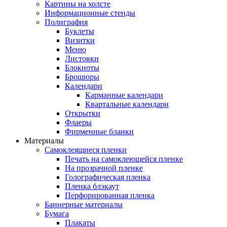
Картины на холсте
Информационные стенды
Полиграфия
Буклеты
Визитки
Меню
Листовки
Блокноты
Брошюры
Календари
Карманные календари
Квартальные календари
Открытки
Флаеры
Фирменные бланки
Материалы
Самоклеящиеся пленки
Печать на самоклеющейся пленке
На прозрачной пленке
Голографическая пленка
Пленка блэкаут
Перфорированная пленка
Баннерные материалы
Бумага
Плакаты