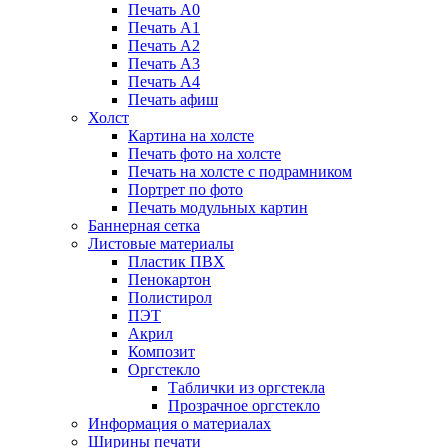
Печать А0
Печать А1
Печать А2
Печать А3
Печать А4
Печать афиш
Холст
Картина на холсте
Печать фото на холсте
Печать на холсте с подрамником
Портрет по фото
Печать модульных картин
Баннерная сетка
Листовые материалы
Пластик ПВХ
Пенокартон
Полистирол
ПЭТ
Акрил
Композит
Оргстекло
Таблички из оргстекла
Прозрачное оргстекло
Информация о материалах
Ширины печати