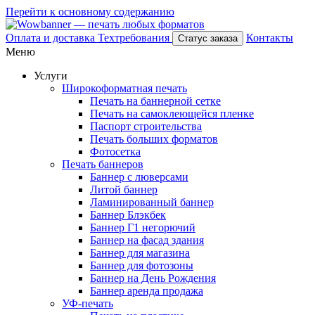
Перейти к основному содержанию
Оплата и доставка
Техтребования
Контакты
Статус заказа
Меню
Услуги
Широкоформатная печать
Печать на баннерной сетке
Печать на самоклеющейся пленке
Паспорт строительства
Печать больших форматов
Фотосетка
Печать баннеров
Баннер с люверсами
Литой баннер
Ламинированный баннер
Баннер Блэкбек
Баннер Г1 негорючий
Баннер на фасад здания
Баннер для магазина
Баннер для фотозоны
Баннер на День Рождения
Баннер аренда продажа
УФ-печать