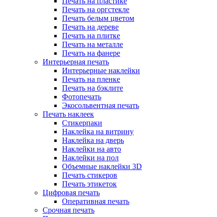
Печать на пластике
Печать на оргстекле
Печать белым цветом
Печать на дереве
Печать на плитке
Печать на металле
Печать на фанере
Интерьерная печать
Интерьерные наклейки
Печать на пленке
Печать на бэклите
Фотопечать
Экосольвентная печать
Печать наклеек
Стикерпаки
Наклейка на витрину
Наклейка на дверь
Наклейки на авто
Наклейки на пол
Объемные наклейки 3D
Печать стикеров
Печать этикеток
Цифровая печать
Оперативная печать
Срочная печать