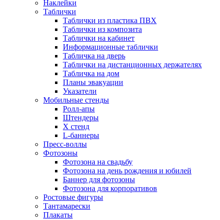
Наклейки
Таблички
Таблички из пластика ПВХ
Таблички из композита
Таблички на кабинет
Информационные таблички
Табличка на дверь
Таблички на дистанционных держателях
Табличка на дом
Планы эвакуации
Указатели
Мобильные стенды
Ролл-апы
Штендеры
Х стенд
L-баннеры
Пресс-воллы
Фотозоны
Фотозона на свадьбу
Фотозона на день рождения и юбилей
Баннер для фотозоны
Фотозона для корпоративов
Ростовые фигуры
Тантамарески
Плакаты