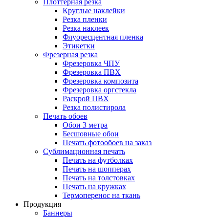
Плоттерная резка
Круглые наклейки
Резка пленки
Резка наклеек
Флуоресцентная пленка
Этикетки
Фрезерная резка
Фрезеровка ЧПУ
Фрезеровка ПВХ
Фрезеровка композита
Фрезеровка оргстекла
Раскрой ПВХ
Резка полистирола
Печать обоев
Обои 3 метра
Бесшовные обои
Печать фотообоев на заказ
Сублимационная печать
Печать на футболках
Печать на шопперах
Печать на толстовках
Печать на кружках
Термоперенос на ткань
Продукция
Баннеры