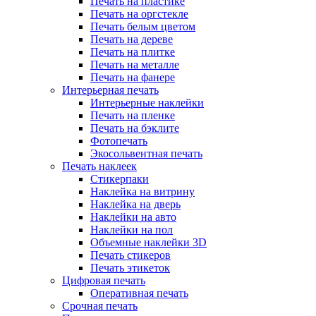
Печать на пластике
Печать на оргстекле
Печать белым цветом
Печать на дереве
Печать на плитке
Печать на металле
Печать на фанере
Интерьерная печать
Интерьерные наклейки
Печать на пленке
Печать на бэклите
Фотопечать
Экосольвентная печать
Печать наклеек
Стикерпаки
Наклейка на витрину
Наклейка на дверь
Наклейки на авто
Наклейки на пол
Объемные наклейки 3D
Печать стикеров
Печать этикеток
Цифровая печать
Оперативная печать
Срочная печать