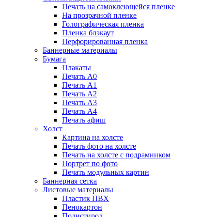
Печать на самоклеющейся пленке
На прозрачной пленке
Голографическая пленка
Пленка блэкаут
Перфорированная пленка
Баннерные материалы
Бумага
Плакаты
Печать А0
Печать А1
Печать А2
Печать А3
Печать А4
Печать афиш
Холст
Картина на холсте
Печать фото на холсте
Печать на холсте с подрамником
Портрет по фото
Печать модульных картин
Баннерная сетка
Листовые материалы
Пластик ПВХ
Пенокартон
Полистирол