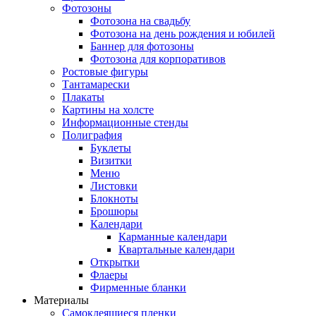
Фотозоны
Фотозона на свадьбу
Фотозона на день рождения и юбилей
Баннер для фотозоны
Фотозона для корпоративов
Ростовые фигуры
Тантамарески
Плакаты
Картины на холсте
Информационные стенды
Полиграфия
Буклеты
Визитки
Меню
Листовки
Блокноты
Брошюры
Календари
Карманные календари
Квартальные календари
Открытки
Флаеры
Фирменные бланки
Материалы
Самоклеящиеся пленки