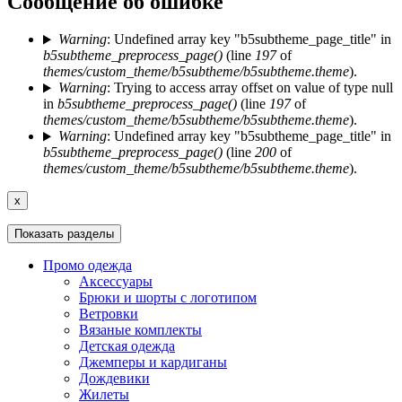
Сообщение об ошибке
Warning
: Undefined array key "b5subtheme_page_title" in
b5subtheme_preprocess_page()
(line
197
of
themes/custom_theme/b5subtheme/b5subtheme.theme
).
Warning
: Trying to access array offset on value of type null
in
b5subtheme_preprocess_page()
(line
197
of
themes/custom_theme/b5subtheme/b5subtheme.theme
).
Warning
: Undefined array key "b5subtheme_page_title" in
b5subtheme_preprocess_page()
(line
200
of
themes/custom_theme/b5subtheme/b5subtheme.theme
).
x
Показать разделы
Промо одежда
Аксессуары
Брюки и шорты с логотипом
Ветровки
Вязаные комплекты
Детская одежда
Джемперы и кардиганы
Дождевики
Жилеты