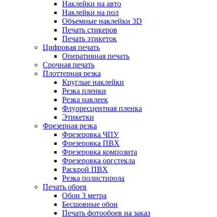
Наклейки на авто
Наклейки на пол
Объемные наклейки 3D
Печать стикеров
Печать этикеток
Цифровая печать
Оперативная печать
Срочная печать
Плоттерная резка
Круглые наклейки
Резка пленки
Резка наклеек
Флуоресцентная пленка
Этикетки
Фрезерная резка
Фрезеровка ЧПУ
Фрезеровка ПВХ
Фрезеровка композита
Фрезеровка оргстекла
Раскрой ПВХ
Резка полистирола
Печать обоев
Обои 3 метра
Бесшовные обои
Печать фотообоев на заказ