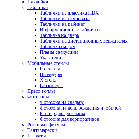
Наклейки
Таблички
Таблички из пластика ПВХ
Таблички из композита
Таблички на кабинет
Информационные таблички
Табличка на дверь
Таблички на дистанционных держателях
Табличка на дом
Планы эвакуации
Указатели
Мобильные стенды
Ролл-апы
Штендеры
Х стенд
L-баннеры
Пресс-воллы
Фотозоны
Фотозона на свадьбу
Фотозона на день рождения и юбилей
Баннер для фотозоны
Фотозона для корпоративов
Ростовые фигуры
Тантамарески
Плакаты