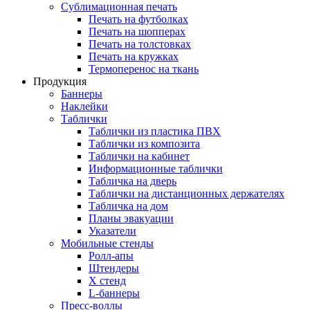
Сублимационная печать
Печать на футболках
Печать на шопперах
Печать на толстовках
Печать на кружках
Термоперенос на ткань
Продукция
Баннеры
Наклейки
Таблички
Таблички из пластика ПВХ
Таблички из композита
Таблички на кабинет
Информационные таблички
Табличка на дверь
Таблички на дистанционных держателях
Табличка на дом
Планы эвакуации
Указатели
Мобильные стенды
Ролл-апы
Штендеры
Х стенд
L-баннеры
Пресс-воллы