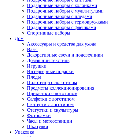
Подарочные наборы с колонками
Подарочные наборы с мультитулами
Подарочные наборы с пледами
Подарочные наборы с термокружками
Подарочные наборы с флешками
Спортивные наборы
Дом
Аксессуары и средства для ухода
Вазы
Декоративные свечи и подсвечники
Домашний текстиль
Игрушки
Интерьерные подарки
Пледы
Полотенца с логотипом
Предметы коллекционирования
Прихватки с логотипом
Салфетки с логотипом
Скатерти с логотипом
Статуэтки и скульптуры
Фоторамки
Часы и метеостанции
Шкатулки
Упаковка