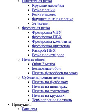
Плоттерная резка
Круглые наклейки
Резка пленки
Резка наклеек
Флуоресцентная пленка
Этикетки
Фрезерная резка
Фрезеровка ЧПУ
Фрезеровка ПВХ
Фрезеровка композита
Фрезеровка оргстекла
Раскрой ПВХ
Резка полистирола
Печать обоев
Обои 3 метра
Бесшовные обои
Печать фотообоев на заказ
Сублимационная печать
Печать на футболках
Печать на шопперах
Печать на толстовках
Печать на кружках
Термоперенос на ткань
Продукция
Баннеры