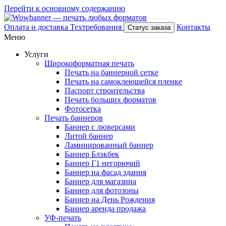
Перейти к основному содержанию
Оплата и доставка
Техтребования
Контакты
Статус заказа
Меню
Услуги
Широкоформатная печать
Печать на баннерной сетке
Печать на самоклеющейся пленке
Паспорт строительства
Печать больших форматов
Фотосетка
Печать баннеров
Баннер с люверсами
Литой баннер
Ламинированный баннер
Баннер Блэкбек
Баннер Г1 негорючий
Баннер на фасад здания
Баннер для магазина
Баннер для фотозоны
Баннер на День Рождения
Баннер аренда продажа
УФ-печать