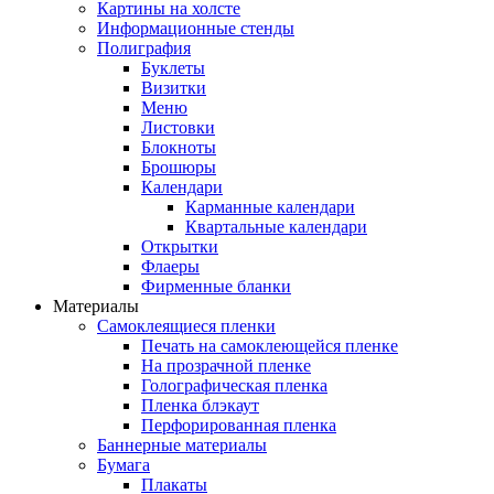
Картины на холсте
Информационные стенды
Полиграфия
Буклеты
Визитки
Меню
Листовки
Блокноты
Брошюры
Календари
Карманные календари
Квартальные календари
Открытки
Флаеры
Фирменные бланки
Материалы
Самоклеящиеся пленки
Печать на самоклеющейся пленке
На прозрачной пленке
Голографическая пленка
Пленка блэкаут
Перфорированная пленка
Баннерные материалы
Бумага
Плакаты