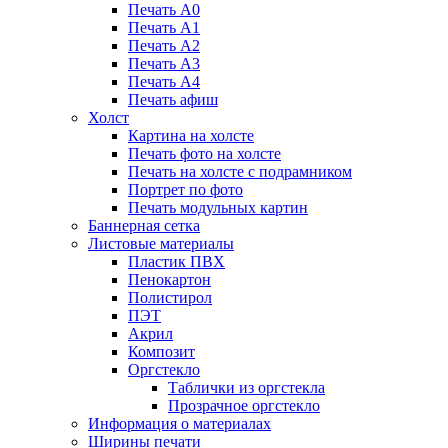
Печать А0
Печать А1
Печать А2
Печать А3
Печать А4
Печать афиш
Холст
Картина на холсте
Печать фото на холсте
Печать на холсте с подрамником
Портрет по фото
Печать модульных картин
Баннерная сетка
Листовые материалы
Пластик ПВХ
Пенокартон
Полистирол
ПЭТ
Акрил
Композит
Оргстекло
Таблички из оргстекла
Прозрачное оргстекло
Информация о материалах
Ширины печати