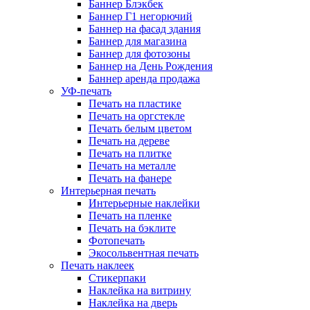
Баннер Блэкбек
Баннер Г1 негорючий
Баннер на фасад здания
Баннер для магазина
Баннер для фотозоны
Баннер на День Рождения
Баннер аренда продажа
УФ-печать
Печать на пластике
Печать на оргстекле
Печать белым цветом
Печать на дереве
Печать на плитке
Печать на металле
Печать на фанере
Интерьерная печать
Интерьерные наклейки
Печать на пленке
Печать на бэклите
Фотопечать
Экосольвентная печать
Печать наклеек
Стикерпаки
Наклейка на витрину
Наклейка на дверь