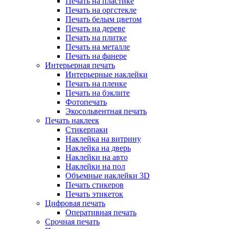
Печать на пластике
Печать на оргстекле
Печать белым цветом
Печать на дереве
Печать на плитке
Печать на металле
Печать на фанере
Интерьерная печать
Интерьерные наклейки
Печать на пленке
Печать на бэклите
Фотопечать
Экосольвентная печать
Печать наклеек
Стикерпаки
Наклейка на витрину
Наклейка на дверь
Наклейки на авто
Наклейки на пол
Объемные наклейки 3D
Печать стикеров
Печать этикеток
Цифровая печать
Оперативная печать
Срочная печать