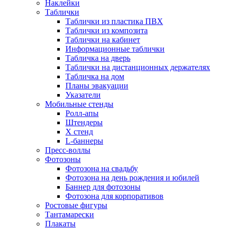
Наклейки
Таблички
Таблички из пластика ПВХ
Таблички из композита
Таблички на кабинет
Информационные таблички
Табличка на дверь
Таблички на дистанционных держателях
Табличка на дом
Планы эвакуации
Указатели
Мобильные стенды
Ролл-апы
Штендеры
Х стенд
L-баннеры
Пресс-воллы
Фотозоны
Фотозона на свадьбу
Фотозона на день рождения и юбилей
Баннер для фотозоны
Фотозона для корпоративов
Ростовые фигуры
Тантамарески
Плакаты