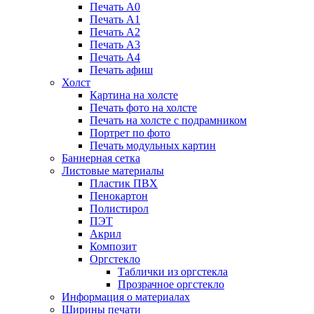
Печать А0
Печать А1
Печать А2
Печать А3
Печать А4
Печать афиш
Холст
Картина на холсте
Печать фото на холсте
Печать на холсте с подрамником
Портрет по фото
Печать модульных картин
Баннерная сетка
Листовые материалы
Пластик ПВХ
Пенокартон
Полистирол
ПЭТ
Акрил
Композит
Оргстекло
Таблички из оргстекла
Прозрачное оргстекло
Информация о материалах
Ширины печати