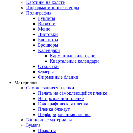
Картины на холсте
Информационные стенды
Полиграфия
Буклеты
Визитки
Меню
Листовки
Блокноты
Брошюры
Календари
Карманные календари
Квартальные календари
Открытки
Флаеры
Фирменные бланки
Материалы
Самоклеящиеся пленки
Печать на самоклеющейся пленке
На прозрачной пленке
Голографическая пленка
Пленка блэкаут
Перфорированная пленка
Баннерные материалы
Бумага
Плакаты