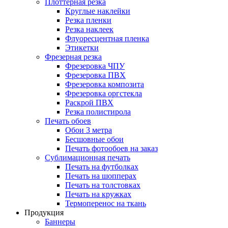
Плоттерная резка
Круглые наклейки
Резка пленки
Резка наклеек
Флуоресцентная пленка
Этикетки
Фрезерная резка
Фрезеровка ЧПУ
Фрезеровка ПВХ
Фрезеровка композита
Фрезеровка оргстекла
Раскрой ПВХ
Резка полистирола
Печать обоев
Обои 3 метра
Бесшовные обои
Печать фотообоев на заказ
Сублимационная печать
Печать на футболках
Печать на шопперах
Печать на толстовках
Печать на кружках
Термоперенос на ткань
Продукция
Баннеры