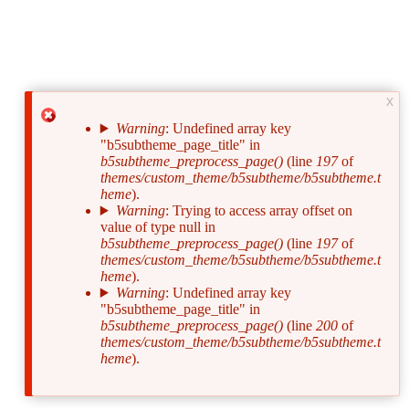
x
Warning
: Undefined array key
"b5subtheme_page_title" in
Сообщение
b5subtheme_preprocess_page()
(line
197
of
об
themes/custom_theme/b5subtheme/b5subtheme.t
heme
).
ошибке
Warning
: Trying to access array offset on
value of type null in
b5subtheme_preprocess_page()
(line
197
of
themes/custom_theme/b5subtheme/b5subtheme.t
heme
).
Warning
: Undefined array key
"b5subtheme_page_title" in
b5subtheme_preprocess_page()
(line
200
of
themes/custom_theme/b5subtheme/b5subtheme.t
heme
).