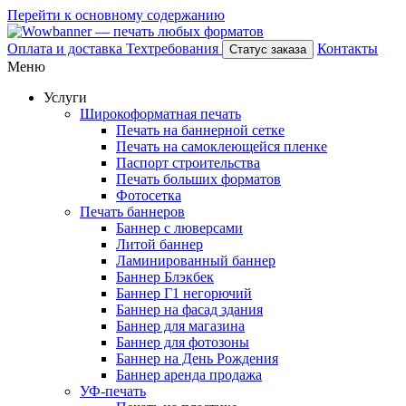
Перейти к основному содержанию
Оплата и доставка
Техтребования
Контакты
Статус заказа
Меню
Услуги
Широкоформатная печать
Печать на баннерной сетке
Печать на самоклеющейся пленке
Паспорт строительства
Печать больших форматов
Фотосетка
Печать баннеров
Баннер с люверсами
Литой баннер
Ламинированный баннер
Баннер Блэкбек
Баннер Г1 негорючий
Баннер на фасад здания
Баннер для магазина
Баннер для фотозоны
Баннер на День Рождения
Баннер аренда продажа
УФ-печать