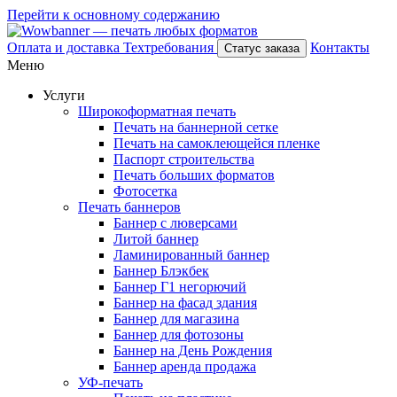
Перейти к основному содержанию
Оплата и доставка
Техтребования
Контакты
Статус заказа
Меню
Услуги
Широкоформатная печать
Печать на баннерной сетке
Печать на самоклеющейся пленке
Паспорт строительства
Печать больших форматов
Фотосетка
Печать баннеров
Баннер с люверсами
Литой баннер
Ламинированный баннер
Баннер Блэкбек
Баннер Г1 негорючий
Баннер на фасад здания
Баннер для магазина
Баннер для фотозоны
Баннер на День Рождения
Баннер аренда продажа
УФ-печать