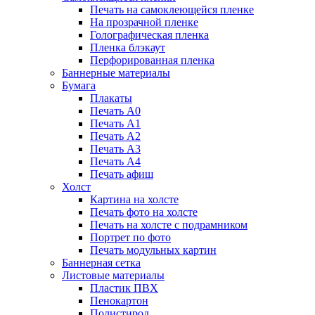
Печать на самоклеющейся пленке
На прозрачной пленке
Голографическая пленка
Пленка блэкаут
Перфорированная пленка
Баннерные материалы
Бумага
Плакаты
Печать А0
Печать А1
Печать А2
Печать А3
Печать А4
Печать афиш
Холст
Картина на холсте
Печать фото на холсте
Печать на холсте с подрамником
Портрет по фото
Печать модульных картин
Баннерная сетка
Листовые материалы
Пластик ПВХ
Пенокартон
Полистирол