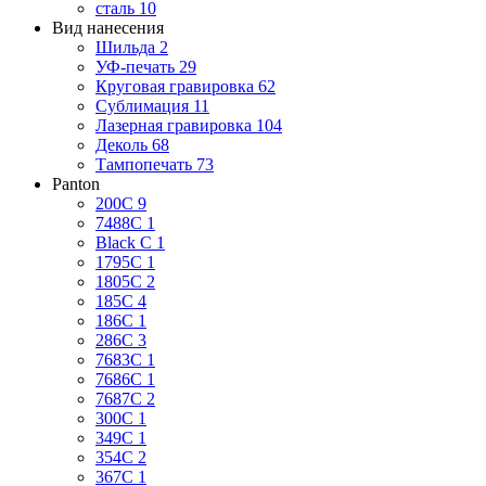
сталь
10
Вид нанесения
Шильда
2
УФ-печать
29
Круговая гравировка
62
Сублимация
11
Лазерная гравировка
104
Деколь
68
Тампопечать
73
Panton
200C
9
7488C
1
Black C
1
1795C
1
1805C
2
185C
4
186C
1
286C
3
7683C
1
7686C
1
7687C
2
300C
1
349C
1
354C
2
367C
1