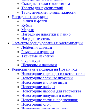
Складные ножи с логотипом
Товары для путешествий
Туристические принадлежности
Наградная продукция
Значки и флаги
Кубки
Медали
Наградные плакетки и панно
Наградные стелы
Элементы брендирования и кастомизации
Лейблы и шильды
Ремувки и пуллеры
Тканевые наклейки
Фурнитура
Шевроны и нашивки
Корпоративные подарки на Новый год
Новогодние гирлянды и светильники
Новогодние елочные игрушки
Новогодние елочные шары
Новогодние наборы
Новогодние наборы для творчества
Новогодние подушки и пледы
Новогодние свечи и подсвечники
Новогодний стол
Новогодняя вязаная одежда