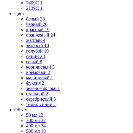
7499C
1
2139С
1
Цвет
белый
28
черный
26
красный
19
оранжевый
24
желтый
4
зеленый
10
голубой
10
синий
23
серый
8
коричневый
3
кремовый
2
малиновый
1
фуксия
2
зеленое яблоко
1
стальной
2
серебристый
3
темно-синий
1
Объем
50 мл
13
300 мл
37
400 мл
24
500 мл
10