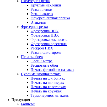
Плоттерная резка
Круглые наклейки
Резка пленки
Резка наклеек
Флуоресцентная пленка
Этикетки
Фрезерная резка
Фрезеровка ЧПУ
Фрезеровка ПВХ
Фрезеровка композита
Фрезеровка оргстекла
Раскрой ПВХ
Резка полистирола
Печать обоев
Обои 3 метра
Бесшовные обои
Печать фотообоев на заказ
Сублимационная печать
Печать на футболках
Печать на шопперах
Печать на толстовках
Печать на кружках
Термоперенос на ткань
Продукция
Баннеры