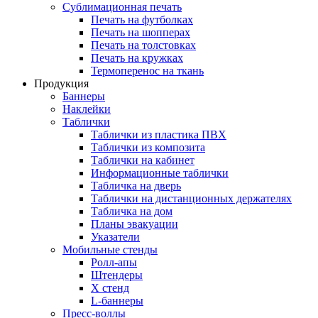
Сублимационная печать
Печать на футболках
Печать на шопперах
Печать на толстовках
Печать на кружках
Термоперенос на ткань
Продукция
Баннеры
Наклейки
Таблички
Таблички из пластика ПВХ
Таблички из композита
Таблички на кабинет
Информационные таблички
Табличка на дверь
Таблички на дистанционных держателях
Табличка на дом
Планы эвакуации
Указатели
Мобильные стенды
Ролл-апы
Штендеры
Х стенд
L-баннеры
Пресс-воллы