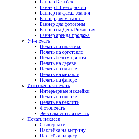
Баннер Блэкбек
Баннер Г1 негорючий
Баннер на фасад здания
Баннер для магазина
Баннер для фотозоны
Баннер на День Рождения
Баннер аренда продажа
УФ-печать
Печать на пластике
Печать на оргстекле
Печать белым цветом
Печать на дереве
Печать на плитке
Печать на металле
Печать на фанере
Интерьерная печать
Интерьерные наклейки
Печать на пленке
Печать на бэклите
Фотопечать
Экосольвентная печать
Печать наклеек
Стикерпаки
Наклейка на витрину
Наклейка на дверь