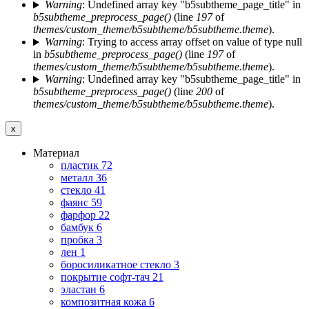
Warning
: Undefined array key "b5subtheme_page_title" in
b5subtheme_preprocess_page()
(line
197
of
themes/custom_theme/b5subtheme/b5subtheme.theme
).
Warning
: Trying to access array offset on value of type null
in
b5subtheme_preprocess_page()
(line
197
of
themes/custom_theme/b5subtheme/b5subtheme.theme
).
Warning
: Undefined array key "b5subtheme_page_title" in
b5subtheme_preprocess_page()
(line
200
of
themes/custom_theme/b5subtheme/b5subtheme.theme
).
x
Материал
пластик
72
металл
36
стекло
41
фаянс
59
фарфор
22
бамбук
6
пробка
3
лен
1
боросиликатное стекло
3
покрытие софт-тач
21
эластан
6
композитная кожа
6