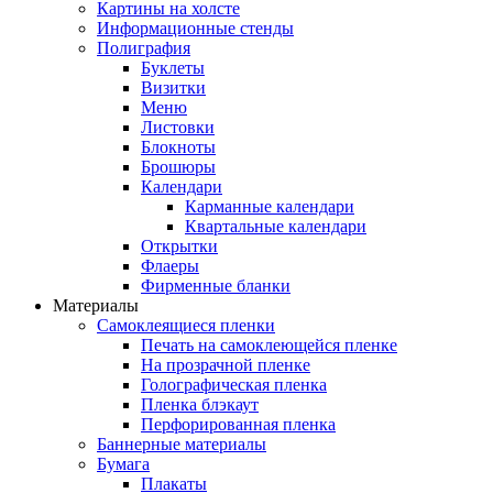
Картины на холсте
Информационные стенды
Полиграфия
Буклеты
Визитки
Меню
Листовки
Блокноты
Брошюры
Календари
Карманные календари
Квартальные календари
Открытки
Флаеры
Фирменные бланки
Материалы
Самоклеящиеся пленки
Печать на самоклеющейся пленке
На прозрачной пленке
Голографическая пленка
Пленка блэкаут
Перфорированная пленка
Баннерные материалы
Бумага
Плакаты