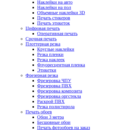
Наклейки на авто
Наклейки на пол
Объемные наклейки 3D
Печать стикеров
Печать этикеток
Цифровая печать
Оперативная печать
Срочная печать
Плоттерная резка
Круглые наклейки
Резка пленки
Резка наклеек
Флуоресцентная пленка
Этикетки
Фрезерная резка
Фрезеровка ЧПУ
Фрезеровка ПВХ
Фрезеровка композита
Фрезеровка оргстекла
Раскрой ПВХ
Резка полистирола
Печать обоев
Обои 3 метра
Бесшовные обои
Печать фотообоев на заказ