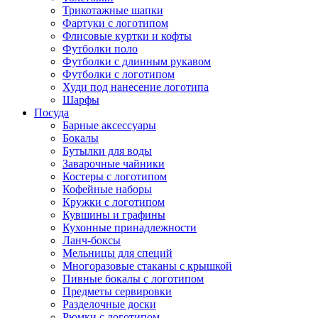
Трикотажные шапки
Фартуки с логотипом
Флисовые куртки и кофты
Футболки поло
Футболки с длинным рукавом
Футболки с логотипом
Худи под нанесение логотипа
Шарфы
Посуда
Барные аксессуары
Бокалы
Бутылки для воды
Заварочные чайники
Костеры с логотипом
Кофейные наборы
Кружки с логотипом
Кувшины и графины
Кухонные принадлежности
Ланч-боксы
Мельницы для специй
Многоразовые стаканы с крышкой
Пивные бокалы с логотипом
Предметы сервировки
Разделочные доски
Рюмки с логотипом