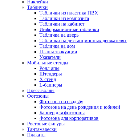
Наклейки
Таблички
Таблички из пластика ПВХ
Таблички из композита
Таблички на кабинет
Информационные таблички
Табличка на дверь
Таблички на дистанционных держателях
Табличка на дом
Планы эвакуации
Указатели
Мобильные стенды
Ролл-апы
Штендеры
Х стенд
L-баннеры
Пресс-воллы
Фотозоны
Фотозона на свадьбу
Фотозона на день рождения и юбилей
Баннер для фотозоны
Фотозона для корпоративов
Ростовые фигуры
Тантамарески
Плакаты