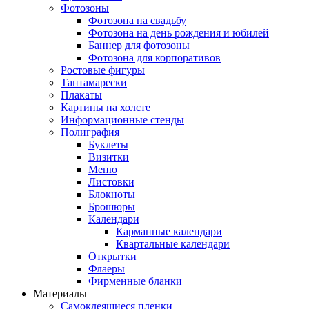
Фотозоны
Фотозона на свадьбу
Фотозона на день рождения и юбилей
Баннер для фотозоны
Фотозона для корпоративов
Ростовые фигуры
Тантамарески
Плакаты
Картины на холсте
Информационные стенды
Полиграфия
Буклеты
Визитки
Меню
Листовки
Блокноты
Брошюры
Календари
Карманные календари
Квартальные календари
Открытки
Флаеры
Фирменные бланки
Материалы
Самоклеящиеся пленки