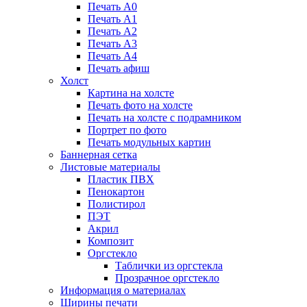
Печать А0
Печать А1
Печать А2
Печать А3
Печать А4
Печать афиш
Холст
Картина на холсте
Печать фото на холсте
Печать на холсте с подрамником
Портрет по фото
Печать модульных картин
Баннерная сетка
Листовые материалы
Пластик ПВХ
Пенокартон
Полистирол
ПЭТ
Акрил
Композит
Оргстекло
Таблички из оргстекла
Прозрачное оргстекло
Информация о материалах
Ширины печати