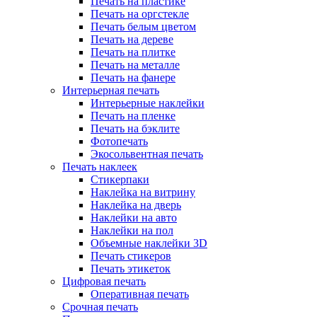
Печать на пластике
Печать на оргстекле
Печать белым цветом
Печать на дереве
Печать на плитке
Печать на металле
Печать на фанере
Интерьерная печать
Интерьерные наклейки
Печать на пленке
Печать на бэклите
Фотопечать
Экосольвентная печать
Печать наклеек
Стикерпаки
Наклейка на витрину
Наклейка на дверь
Наклейки на авто
Наклейки на пол
Объемные наклейки 3D
Печать стикеров
Печать этикеток
Цифровая печать
Оперативная печать
Срочная печать