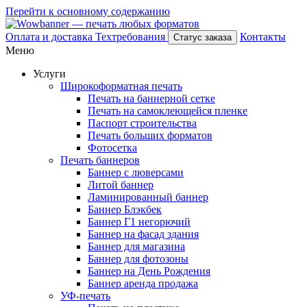
Перейти к основному содержанию
Оплата и доставка
Техтребования
Контакты
Статус заказа
Меню
Услуги
Широкоформатная печать
Печать на баннерной сетке
Печать на самоклеющейся пленке
Паспорт строительства
Печать больших форматов
Фотосетка
Печать баннеров
Баннер с люверсами
Литой баннер
Ламинированный баннер
Баннер Блэкбек
Баннер Г1 негорючий
Баннер на фасад здания
Баннер для магазина
Баннер для фотозоны
Баннер на День Рождения
Баннер аренда продажа
УФ-печать