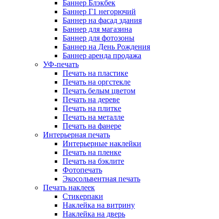
Баннер Блэкбек
Баннер Г1 негорючий
Баннер на фасад здания
Баннер для магазина
Баннер для фотозоны
Баннер на День Рождения
Баннер аренда продажа
УФ-печать
Печать на пластике
Печать на оргстекле
Печать белым цветом
Печать на дереве
Печать на плитке
Печать на металле
Печать на фанере
Интерьерная печать
Интерьерные наклейки
Печать на пленке
Печать на бэклите
Фотопечать
Экосольвентная печать
Печать наклеек
Стикерпаки
Наклейка на витрину
Наклейка на дверь