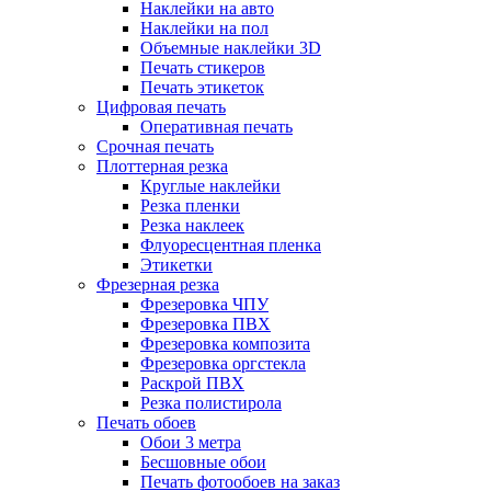
Наклейки на авто
Наклейки на пол
Объемные наклейки 3D
Печать стикеров
Печать этикеток
Цифровая печать
Оперативная печать
Срочная печать
Плоттерная резка
Круглые наклейки
Резка пленки
Резка наклеек
Флуоресцентная пленка
Этикетки
Фрезерная резка
Фрезеровка ЧПУ
Фрезеровка ПВХ
Фрезеровка композита
Фрезеровка оргстекла
Раскрой ПВХ
Резка полистирола
Печать обоев
Обои 3 метра
Бесшовные обои
Печать фотообоев на заказ