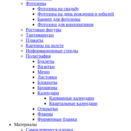
Фотозоны
Фотозона на свадьбу
Фотозона на день рождения и юбилей
Баннер для фотозоны
Фотозона для корпоративов
Ростовые фигуры
Тантамарески
Плакаты
Картины на холсте
Информационные стенды
Полиграфия
Буклеты
Визитки
Меню
Листовки
Блокноты
Брошюры
Календари
Карманные календари
Квартальные календари
Открытки
Флаеры
Фирменные бланки
Материалы
Самоклеящиеся пленки