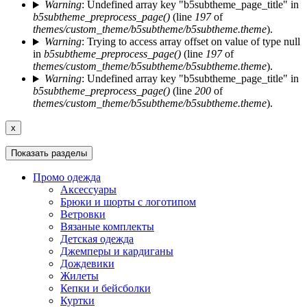
Warning
: Undefined array key "b5subtheme_page_title" in
b5subtheme_preprocess_page()
(line
197
of
themes/custom_theme/b5subtheme/b5subtheme.theme
).
Warning
: Trying to access array offset on value of type null
in
b5subtheme_preprocess_page()
(line
197
of
themes/custom_theme/b5subtheme/b5subtheme.theme
).
Warning
: Undefined array key "b5subtheme_page_title" in
b5subtheme_preprocess_page()
(line
200
of
themes/custom_theme/b5subtheme/b5subtheme.theme
).
x
Показать разделы
Промо одежда
Аксессуары
Брюки и шорты с логотипом
Ветровки
Вязаные комплекты
Детская одежда
Джемперы и кардиганы
Дождевики
Жилеты
Кепки и бейсболки
Куртки