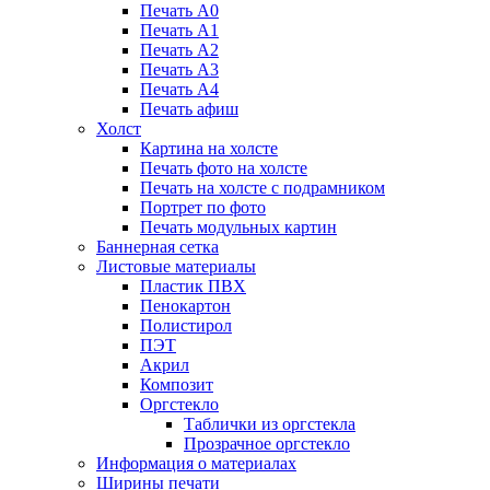
Печать А0
Печать А1
Печать А2
Печать А3
Печать А4
Печать афиш
Холст
Картина на холсте
Печать фото на холсте
Печать на холсте с подрамником
Портрет по фото
Печать модульных картин
Баннерная сетка
Листовые материалы
Пластик ПВХ
Пенокартон
Полистирол
ПЭТ
Акрил
Композит
Оргстекло
Таблички из оргстекла
Прозрачное оргстекло
Информация о материалах
Ширины печати