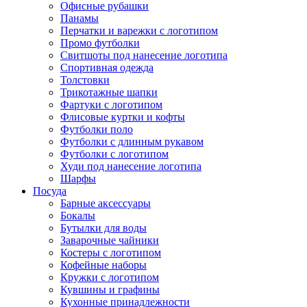
Офисные рубашки
Панамы
Перчатки и варежки с логотипом
Промо футболки
Свитшоты под нанесение логотипа
Спортивная одежда
Толстовки
Трикотажные шапки
Фартуки с логотипом
Флисовые куртки и кофты
Футболки поло
Футболки с длинным рукавом
Футболки с логотипом
Худи под нанесение логотипа
Шарфы
Посуда
Барные аксессуары
Бокалы
Бутылки для воды
Заварочные чайники
Костеры с логотипом
Кофейные наборы
Кружки с логотипом
Кувшины и графины
Кухонные принадлежности