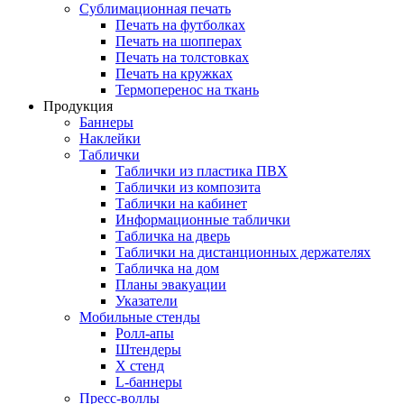
Сублимационная печать
Печать на футболках
Печать на шопперах
Печать на толстовках
Печать на кружках
Термоперенос на ткань
Продукция
Баннеры
Наклейки
Таблички
Таблички из пластика ПВХ
Таблички из композита
Таблички на кабинет
Информационные таблички
Табличка на дверь
Таблички на дистанционных держателях
Табличка на дом
Планы эвакуации
Указатели
Мобильные стенды
Ролл-апы
Штендеры
Х стенд
L-баннеры
Пресс-воллы