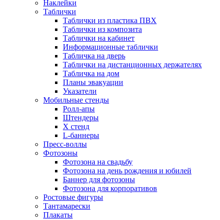
Наклейки
Таблички
Таблички из пластика ПВХ
Таблички из композита
Таблички на кабинет
Информационные таблички
Табличка на дверь
Таблички на дистанционных держателях
Табличка на дом
Планы эвакуации
Указатели
Мобильные стенды
Ролл-апы
Штендеры
Х стенд
L-баннеры
Пресс-воллы
Фотозоны
Фотозона на свадьбу
Фотозона на день рождения и юбилей
Баннер для фотозоны
Фотозона для корпоративов
Ростовые фигуры
Тантамарески
Плакаты