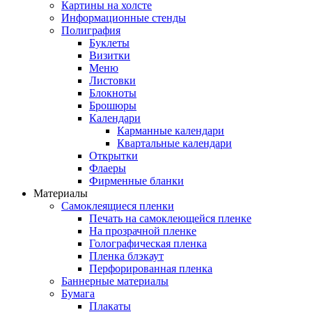
Картины на холсте
Информационные стенды
Полиграфия
Буклеты
Визитки
Меню
Листовки
Блокноты
Брошюры
Календари
Карманные календари
Квартальные календари
Открытки
Флаеры
Фирменные бланки
Материалы
Самоклеящиеся пленки
Печать на самоклеющейся пленке
На прозрачной пленке
Голографическая пленка
Пленка блэкаут
Перфорированная пленка
Баннерные материалы
Бумага
Плакаты