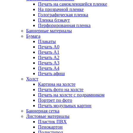
Печать на самоклеющейся пленке
На прозрачной пленке
Голографическая пленка
Пленка блэкаут
Перфорированная пленка
Баннерные материалы
Бумага
Плакаты
Печать А0
Печать А1
Печать А2
Печать А3
Печать А4
Печать афиш
Холст
Картина на холсте
Печать фото на холсте
Печать на холсте с подрамником
Портрет по фото
Печать модульных картин
Баннерная сетка
Листовые материалы
Пластик ПВХ
Пенокартон
Полистирол