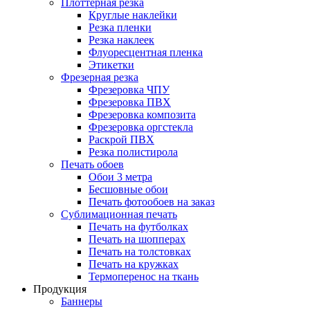
Плоттерная резка
Круглые наклейки
Резка пленки
Резка наклеек
Флуоресцентная пленка
Этикетки
Фрезерная резка
Фрезеровка ЧПУ
Фрезеровка ПВХ
Фрезеровка композита
Фрезеровка оргстекла
Раскрой ПВХ
Резка полистирола
Печать обоев
Обои 3 метра
Бесшовные обои
Печать фотообоев на заказ
Сублимационная печать
Печать на футболках
Печать на шопперах
Печать на толстовках
Печать на кружках
Термоперенос на ткань
Продукция
Баннеры