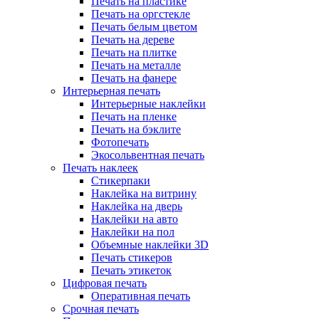
Печать на пластике
Печать на оргстекле
Печать белым цветом
Печать на дереве
Печать на плитке
Печать на металле
Печать на фанере
Интерьерная печать
Интерьерные наклейки
Печать на пленке
Печать на бэклите
Фотопечать
Экосольвентная печать
Печать наклеек
Стикерпаки
Наклейка на витрину
Наклейка на дверь
Наклейки на авто
Наклейки на пол
Объемные наклейки 3D
Печать стикеров
Печать этикеток
Цифровая печать
Оперативная печать
Срочная печать