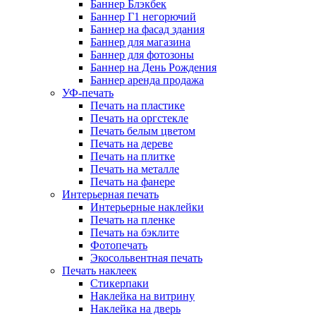
Баннер Блэкбек
Баннер Г1 негорючий
Баннер на фасад здания
Баннер для магазина
Баннер для фотозоны
Баннер на День Рождения
Баннер аренда продажа
УФ-печать
Печать на пластике
Печать на оргстекле
Печать белым цветом
Печать на дереве
Печать на плитке
Печать на металле
Печать на фанере
Интерьерная печать
Интерьерные наклейки
Печать на пленке
Печать на бэклите
Фотопечать
Экосольвентная печать
Печать наклеек
Стикерпаки
Наклейка на витрину
Наклейка на дверь