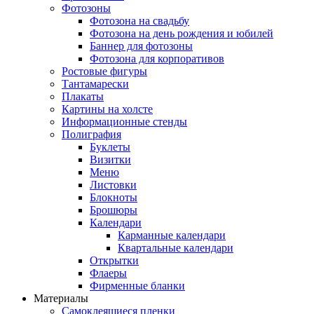
Фотозоны
Фотозона на свадьбу
Фотозона на день рождения и юбилей
Баннер для фотозоны
Фотозона для корпоративов
Ростовые фигуры
Тантамарески
Плакаты
Картины на холсте
Информационные стенды
Полиграфия
Буклеты
Визитки
Меню
Листовки
Блокноты
Брошюры
Календари
Карманные календари
Квартальные календари
Открытки
Флаеры
Фирменные бланки
Материалы
Самоклеящиеся пленки