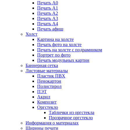
Печать А0
Печать А1
Печать А2
Печать А3
Печать А4
Печать афиш
Холст
Картина на холсте
Печать фото на холсте
Печать на холсте с подрамником
Портрет по фото
Печать модульных картин
Баннерная сетка
Листовые материалы
Пластик ПВХ
Пенокартон
Полистирол
ПЭТ
Акрил
Композит
Оргстекло
Таблички из оргстекла
Прозрачное оргстекло
Информация о материалах
Ширины печати