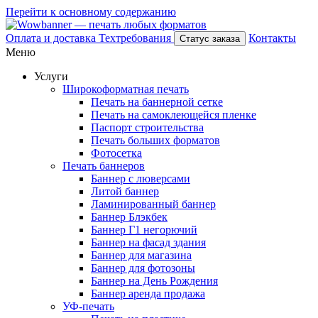
Перейти к основному содержанию
Оплата и доставка
Техтребования
Контакты
Статус заказа
Меню
Услуги
Широкоформатная печать
Печать на баннерной сетке
Печать на самоклеющейся пленке
Паспорт строительства
Печать больших форматов
Фотосетка
Печать баннеров
Баннер с люверсами
Литой баннер
Ламинированный баннер
Баннер Блэкбек
Баннер Г1 негорючий
Баннер на фасад здания
Баннер для магазина
Баннер для фотозоны
Баннер на День Рождения
Баннер аренда продажа
УФ-печать