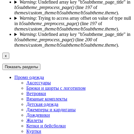
Warning
: Undefined array key "b5subtheme_page_title" in
b5subtheme_preprocess_page()
(line
197
of
themes/custom_theme/b5subtheme/b5subtheme.theme
).
Warning
: Trying to access array offset on value of type null
in
b5subtheme_preprocess_page()
(line
197
of
themes/custom_theme/b5subtheme/b5subtheme.theme
).
Warning
: Undefined array key "b5subtheme_page_title" in
b5subtheme_preprocess_page()
(line
200
of
themes/custom_theme/b5subtheme/b5subtheme.theme
).
x
Показать разделы
Промо одежда
Аксессуары
Брюки и шорты с логотипом
Ветровки
Вязаные комплекты
Детская одежда
Джемперы и кардиганы
Дождевики
Жилеты
Кепки и бейсболки
Куртки