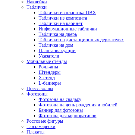
Наклейки
Таблички
Таблички из пластика ПВХ
Таблички из композита
Таблички на кабинет
Информационные таблички
Табличка на дверь
Таблички на дистанционных держателях
Табличка на дом
Планы эвакуации
Указатели
Мобильные стенды
Ролл-апы
Штендеры
Х стенд
L-баннеры
Пресс-воллы
Фотозоны
Фотозона на свадьбу
Фотозона на день рождения и юбилей
Баннер для фотозоны
Фотозона для корпоративов
Ростовые фигуры
Тантамарески
Плакаты