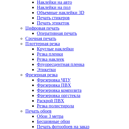
Наклейки на авто
Наклейки на пол
Объемные наклейки 3D
Печать стикеров
Печать этикеток
Цифровая печать
Оперативная печать
Срочная печать
Плоттерная резка
Круглые наклейки
Резка пленки
Резка наклеек
Флуоресцентная пленка
Этикетки
Фрезерная резка
Фрезеровка ЧПУ
Фрезеровка ПВХ
Фрезеровка композита
Фрезеровка оргстекла
Раскрой ПВХ
Резка полистирола
Печать обоев
Обои 3 метра
Бесшовные обои
Печать фотообоев на заказ