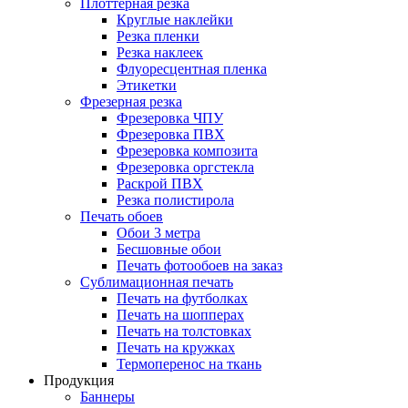
Плоттерная резка
Круглые наклейки
Резка пленки
Резка наклеек
Флуоресцентная пленка
Этикетки
Фрезерная резка
Фрезеровка ЧПУ
Фрезеровка ПВХ
Фрезеровка композита
Фрезеровка оргстекла
Раскрой ПВХ
Резка полистирола
Печать обоев
Обои 3 метра
Бесшовные обои
Печать фотообоев на заказ
Сублимационная печать
Печать на футболках
Печать на шопперах
Печать на толстовках
Печать на кружках
Термоперенос на ткань
Продукция
Баннеры