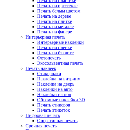
Печать на пластике
Печать на оргстекле
Печать белым цветом
Печать на дереве
Печать на плитке
Печать на металле
Печать на фанере
Интерьерная печать
Интерьерные наклейки
Печать на пленке
Печать на бэклите
Фотопечать
Экосольвентная печать
Печать наклеек
Стикерпаки
Наклейка на витрину
Наклейка на дверь
Наклейки на авто
Наклейки на пол
Объемные наклейки 3D
Печать стикеров
Печать этикеток
Цифровая печать
Оперативная печать
Срочная печать