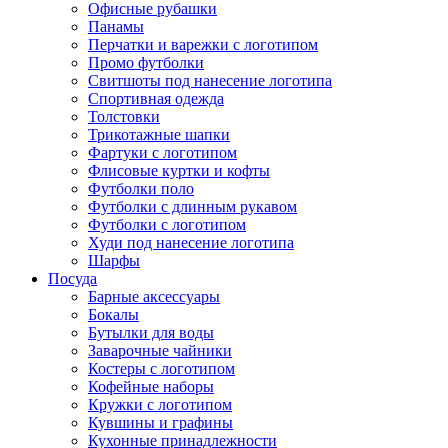
Офисные рубашки
Панамы
Перчатки и варежки с логотипом
Промо футболки
Свитшоты под нанесение логотипа
Спортивная одежда
Толстовки
Трикотажные шапки
Фартуки с логотипом
Флисовые куртки и кофты
Футболки поло
Футболки с длинным рукавом
Футболки с логотипом
Худи под нанесение логотипа
Шарфы
Посуда
Барные аксессуары
Бокалы
Бутылки для воды
Заварочные чайники
Костеры с логотипом
Кофейные наборы
Кружки с логотипом
Кувшины и графины
Кухонные принадлежности