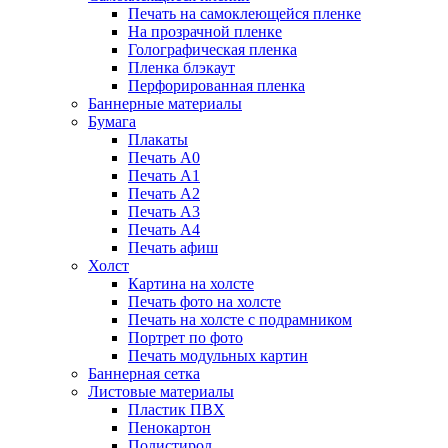
Печать на самоклеющейся пленке
На прозрачной пленке
Голографическая пленка
Пленка блэкаут
Перфорированная пленка
Баннерные материалы
Бумага
Плакаты
Печать А0
Печать А1
Печать А2
Печать А3
Печать А4
Печать афиш
Холст
Картина на холсте
Печать фото на холсте
Печать на холсте с подрамником
Портрет по фото
Печать модульных картин
Баннерная сетка
Листовые материалы
Пластик ПВХ
Пенокартон
Полистирол