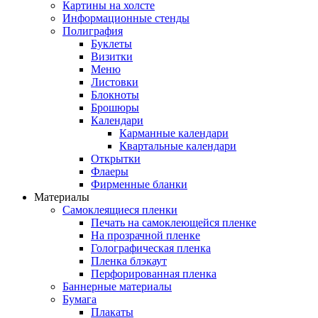
Картины на холсте
Информационные стенды
Полиграфия
Буклеты
Визитки
Меню
Листовки
Блокноты
Брошюры
Календари
Карманные календари
Квартальные календари
Открытки
Флаеры
Фирменные бланки
Материалы
Самоклеящиеся пленки
Печать на самоклеющейся пленке
На прозрачной пленке
Голографическая пленка
Пленка блэкаут
Перфорированная пленка
Баннерные материалы
Бумага
Плакаты