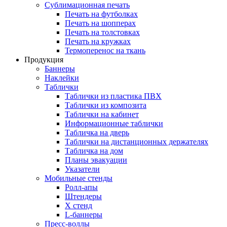
Сублимационная печать
Печать на футболках
Печать на шопперах
Печать на толстовках
Печать на кружках
Термоперенос на ткань
Продукция
Баннеры
Наклейки
Таблички
Таблички из пластика ПВХ
Таблички из композита
Таблички на кабинет
Информационные таблички
Табличка на дверь
Таблички на дистанционных держателях
Табличка на дом
Планы эвакуации
Указатели
Мобильные стенды
Ролл-апы
Штендеры
Х стенд
L-баннеры
Пресс-воллы