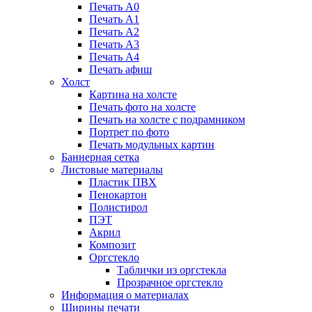
Печать А0
Печать А1
Печать А2
Печать А3
Печать А4
Печать афиш
Холст
Картина на холсте
Печать фото на холсте
Печать на холсте с подрамником
Портрет по фото
Печать модульных картин
Баннерная сетка
Листовые материалы
Пластик ПВХ
Пенокартон
Полистирол
ПЭТ
Акрил
Композит
Оргстекло
Таблички из оргстекла
Прозрачное оргстекло
Информация о материалах
Ширины печати