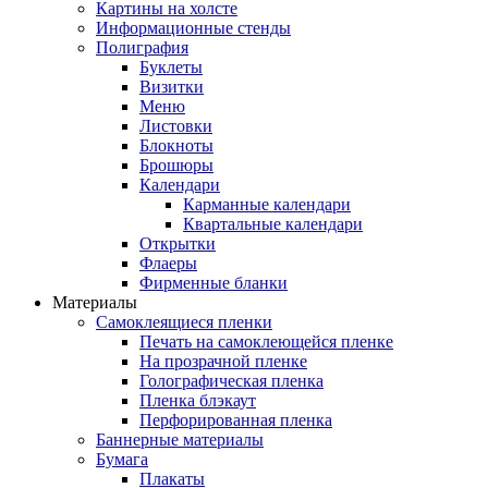
Картины на холсте
Информационные стенды
Полиграфия
Буклеты
Визитки
Меню
Листовки
Блокноты
Брошюры
Календари
Карманные календари
Квартальные календари
Открытки
Флаеры
Фирменные бланки
Материалы
Самоклеящиеся пленки
Печать на самоклеющейся пленке
На прозрачной пленке
Голографическая пленка
Пленка блэкаут
Перфорированная пленка
Баннерные материалы
Бумага
Плакаты