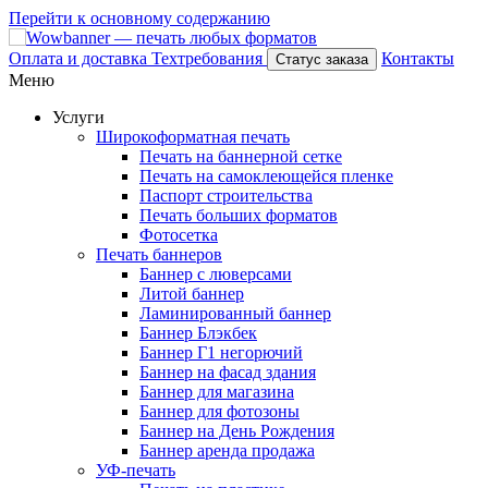
Перейти к основному содержанию
Оплата и доставка
Техтребования
Контакты
Статус заказа
Меню
Услуги
Широкоформатная печать
Печать на баннерной сетке
Печать на самоклеющейся пленке
Паспорт строительства
Печать больших форматов
Фотосетка
Печать баннеров
Баннер с люверсами
Литой баннер
Ламинированный баннер
Баннер Блэкбек
Баннер Г1 негорючий
Баннер на фасад здания
Баннер для магазина
Баннер для фотозоны
Баннер на День Рождения
Баннер аренда продажа
УФ-печать