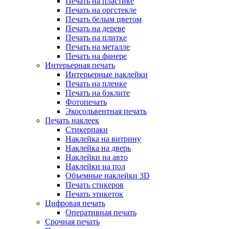
Печать на пластике
Печать на оргстекле
Печать белым цветом
Печать на дереве
Печать на плитке
Печать на металле
Печать на фанере
Интерьерная печать
Интерьерные наклейки
Печать на пленке
Печать на бэклите
Фотопечать
Экосольвентная печать
Печать наклеек
Стикерпаки
Наклейка на витрину
Наклейка на дверь
Наклейки на авто
Наклейки на пол
Объемные наклейки 3D
Печать стикеров
Печать этикеток
Цифровая печать
Оперативная печать
Срочная печать