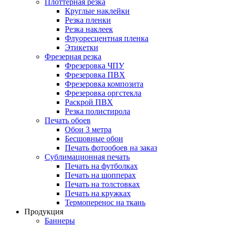
Плоттерная резка
Круглые наклейки
Резка пленки
Резка наклеек
Флуоресцентная пленка
Этикетки
Фрезерная резка
Фрезеровка ЧПУ
Фрезеровка ПВХ
Фрезеровка композита
Фрезеровка оргстекла
Раскрой ПВХ
Резка полистирола
Печать обоев
Обои 3 метра
Бесшовные обои
Печать фотообоев на заказ
Сублимационная печать
Печать на футболках
Печать на шопперах
Печать на толстовках
Печать на кружках
Термоперенос на ткань
Продукция
Баннеры