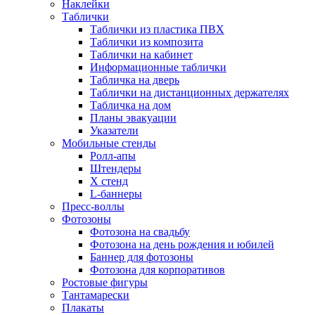
Наклейки
Таблички
Таблички из пластика ПВХ
Таблички из композита
Таблички на кабинет
Информационные таблички
Табличка на дверь
Таблички на дистанционных держателях
Табличка на дом
Планы эвакуации
Указатели
Мобильные стенды
Ролл-апы
Штендеры
Х стенд
L-баннеры
Пресс-воллы
Фотозоны
Фотозона на свадьбу
Фотозона на день рождения и юбилей
Баннер для фотозоны
Фотозона для корпоративов
Ростовые фигуры
Тантамарески
Плакаты