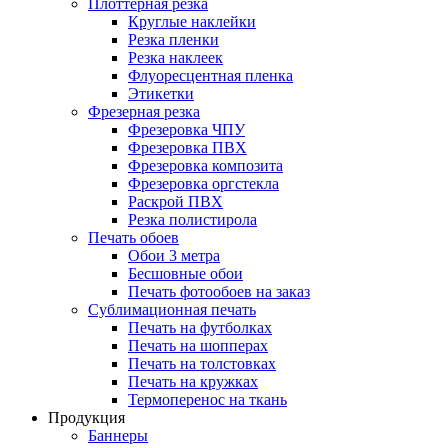
Плоттерная резка
Круглые наклейки
Резка пленки
Резка наклеек
Флуоресцентная пленка
Этикетки
Фрезерная резка
Фрезеровка ЧПУ
Фрезеровка ПВХ
Фрезеровка композита
Фрезеровка оргстекла
Раскрой ПВХ
Резка полистирола
Печать обоев
Обои 3 метра
Бесшовные обои
Печать фотообоев на заказ
Сублимационная печать
Печать на футболках
Печать на шопперах
Печать на толстовках
Печать на кружках
Термоперенос на ткань
Продукция
Баннеры