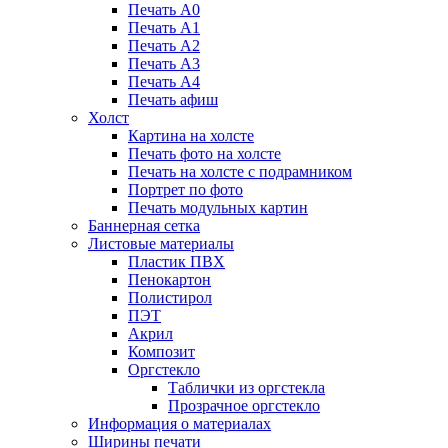
Печать А0
Печать А1
Печать А2
Печать А3
Печать А4
Печать афиш
Холст
Картина на холсте
Печать фото на холсте
Печать на холсте с подрамником
Портрет по фото
Печать модульных картин
Баннерная сетка
Листовые материалы
Пластик ПВХ
Пенокартон
Полистирол
ПЭТ
Акрил
Композит
Оргстекло
Таблички из оргстекла
Прозрачное оргстекло
Информация о материалах
Ширины печати