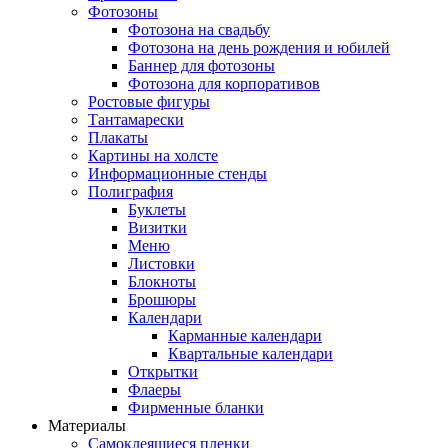
Фотозоны
Фотозона на свадьбу
Фотозона на день рождения и юбилей
Баннер для фотозоны
Фотозона для корпоративов
Ростовые фигуры
Тантамарески
Плакаты
Картины на холсте
Информационные стенды
Полиграфия
Буклеты
Визитки
Меню
Листовки
Блокноты
Брошюры
Календари
Карманные календари
Квартальные календари
Открытки
Флаеры
Фирменные бланки
Материалы
Самоклеящиеся пленки