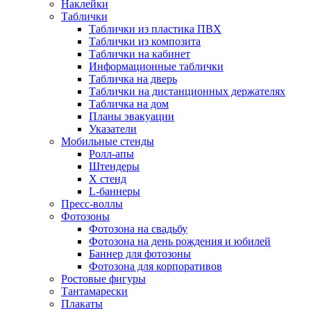
Наклейки
Таблички
Таблички из пластика ПВХ
Таблички из композита
Таблички на кабинет
Информационные таблички
Табличка на дверь
Таблички на дистанционных держателях
Табличка на дом
Планы эвакуации
Указатели
Мобильные стенды
Ролл-апы
Штендеры
Х стенд
L-баннеры
Пресс-воллы
Фотозоны
Фотозона на свадьбу
Фотозона на день рождения и юбилей
Баннер для фотозоны
Фотозона для корпоративов
Ростовые фигуры
Тантамарески
Плакаты