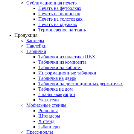
Сублимационная печать
Печать на футболках
Печать на шопперах
Печать на толстовках
Печать на кружках
Термоперенос на ткань
Продукция
Баннеры
Наклейки
Таблички
Таблички из пластика ПВХ
Таблички из композита
Таблички на кабинет
Информационные таблички
Табличка на дверь
Таблички на дистанционных держателях
Табличка на дом
Планы эвакуации
Указатели
Мобильные стенды
Ролл-апы
Штендеры
Х стенд
L-баннеры
Пресс-воллы