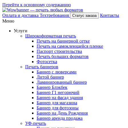
Перейти к основному содержанию
Оплата и доставка
Техтребования
Контакты
Статус заказа
Меню
Услуги
Широкоформатная печать
Печать на баннерной сетке
Печать на самоклеющейся пленке
Паспорт строительства
Печать больших форматов
Фотосетка
Печать баннеров
Баннер с люверсами
Литой баннер
Ламинированный баннер
Баннер Блэкбек
Баннер Г1 негорючий
Баннер на фасад здания
Баннер для магазина
Баннер для фотозоны
Баннер на День Рождения
Баннер аренда продажа
УФ-печать