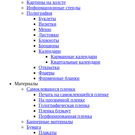
Картины на холсте
Информационные стенды
Полиграфия
Буклеты
Визитки
Меню
Листовки
Блокноты
Брошюры
Календари
Карманные календари
Квартальные календари
Открытки
Флаеры
Фирменные бланки
Материалы
Самоклеящиеся пленки
Печать на самоклеющейся пленке
На прозрачной пленке
Голографическая пленка
Пленка блэкаут
Перфорированная пленка
Баннерные материалы
Бумага
Плакаты