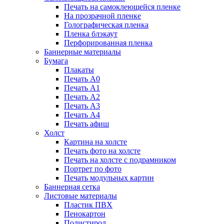
Печать на самоклеющейся пленке
На прозрачной пленке
Голографическая пленка
Пленка блэкаут
Перфорированная пленка
Баннерные материалы
Бумага
Плакаты
Печать А0
Печать А1
Печать А2
Печать А3
Печать А4
Печать афиш
Холст
Картина на холсте
Печать фото на холсте
Печать на холсте с подрамником
Портрет по фото
Печать модульных картин
Баннерная сетка
Листовые материалы
Пластик ПВХ
Пенокартон
Полистирол