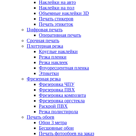
Наклейки на авто
Наклейки на пол
Объемные наклейки 3D
Печать стикеров
Печать этикеток
Цифровая печать
Оперативная печать
Срочная печать
Плоттерная резка
Круглые наклейки
Резка пленки
Резка наклеек
Флуоресцентная пленка
Этикетки
Фрезерная резка
Фрезеровка ЧПУ
Фрезеровка ПВХ
Фрезеровка композита
Фрезеровка оргстекла
Раскрой ПВХ
Резка полистирола
Печать обоев
Обои 3 метра
Бесшовные обои
Печать фотообоев на заказ