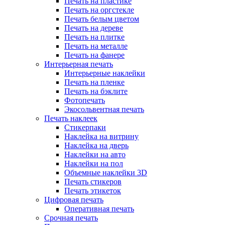
Печать на пластике
Печать на оргстекле
Печать белым цветом
Печать на дереве
Печать на плитке
Печать на металле
Печать на фанере
Интерьерная печать
Интерьерные наклейки
Печать на пленке
Печать на бэклите
Фотопечать
Экосольвентная печать
Печать наклеек
Стикерпаки
Наклейка на витрину
Наклейка на дверь
Наклейки на авто
Наклейки на пол
Объемные наклейки 3D
Печать стикеров
Печать этикеток
Цифровая печать
Оперативная печать
Срочная печать