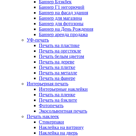
Баннер Блэкбек
Баннер Г1 негорючий
Баннер на фасад здания
Баннер для магазина
Баннер для фотозоны
Баннер на День Рождения
Баннер аренда продажа
УФ-печать
Печать на пластике
Печать на оргстекле
Печать белым цветом
Печать на дереве
Печать на плитке
Печать на металле
Печать на фанере
Интерьерная печать
Интерьерные наклейки
Печать на пленке
Печать на бэклите
Фотопечать
Экосольвентная печать
Печать наклеек
Стикерпаки
Наклейка на витрину
Наклейка на дверь