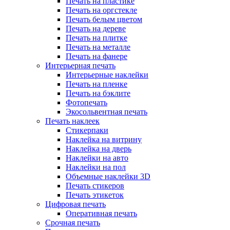
Печать на пластике
Печать на оргстекле
Печать белым цветом
Печать на дереве
Печать на плитке
Печать на металле
Печать на фанере
Интерьерная печать
Интерьерные наклейки
Печать на пленке
Печать на бэклите
Фотопечать
Экосольвентная печать
Печать наклеек
Стикерпаки
Наклейка на витрину
Наклейка на дверь
Наклейки на авто
Наклейки на пол
Объемные наклейки 3D
Печать стикеров
Печать этикеток
Цифровая печать
Оперативная печать
Срочная печать