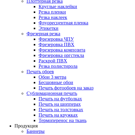
Плоттерная резка
Круглые наклейки
Резка пленки
Резка наклеек
Флуоресцентная пленка
Этикетки
Фрезерная резка
Фрезеровка ЧПУ
Фрезеровка ПВХ
Фрезеровка композита
Фрезеровка оргстекла
Раскрой ПВХ
Резка полистирола
Печать обоев
Обои 3 метра
Бесшовные обои
Печать фотообоев на заказ
Сублимационная печать
Печать на футболках
Печать на шопперах
Печать на толстовках
Печать на кружках
Термоперенос на ткань
Продукция
Баннеры