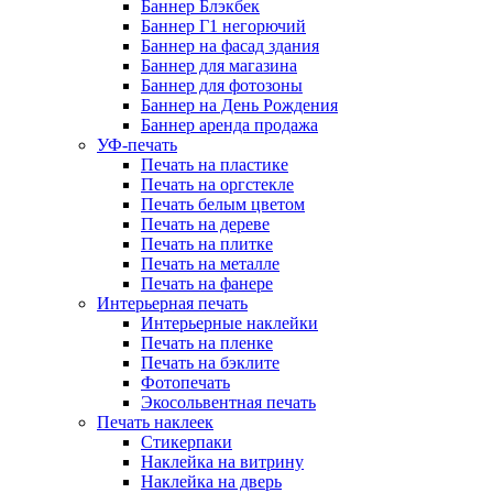
Баннер Блэкбек
Баннер Г1 негорючий
Баннер на фасад здания
Баннер для магазина
Баннер для фотозоны
Баннер на День Рождения
Баннер аренда продажа
УФ-печать
Печать на пластике
Печать на оргстекле
Печать белым цветом
Печать на дереве
Печать на плитке
Печать на металле
Печать на фанере
Интерьерная печать
Интерьерные наклейки
Печать на пленке
Печать на бэклите
Фотопечать
Экосольвентная печать
Печать наклеек
Стикерпаки
Наклейка на витрину
Наклейка на дверь