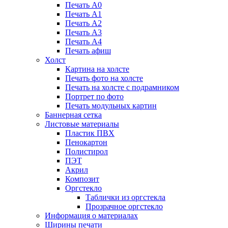
Печать А0
Печать А1
Печать А2
Печать А3
Печать А4
Печать афиш
Холст
Картина на холсте
Печать фото на холсте
Печать на холсте с подрамником
Портрет по фото
Печать модульных картин
Баннерная сетка
Листовые материалы
Пластик ПВХ
Пенокартон
Полистирол
ПЭТ
Акрил
Композит
Оргстекло
Таблички из оргстекла
Прозрачное оргстекло
Информация о материалах
Ширины печати