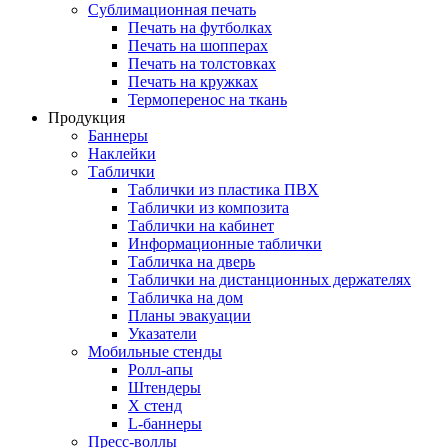
Сублимационная печать
Печать на футболках
Печать на шопперах
Печать на толстовках
Печать на кружках
Термоперенос на ткань
Продукция
Баннеры
Наклейки
Таблички
Таблички из пластика ПВХ
Таблички из композита
Таблички на кабинет
Информационные таблички
Табличка на дверь
Таблички на дистанционных держателях
Табличка на дом
Планы эвакуации
Указатели
Мобильные стенды
Ролл-апы
Штендеры
Х стенд
L-баннеры
Пресс-воллы