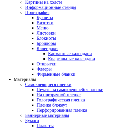
Картины на холсте
Информационные стенды
Полиграфия
Буклеты
Визитки
Меню
Листовки
Блокноты
Брошюры
Календари
Карманные календари
Квартальные календари
Открытки
Флаеры
Фирменные бланки
Материалы
Самоклеящиеся пленки
Печать на самоклеющейся пленке
На прозрачной пленке
Голографическая пленка
Пленка блэкаут
Перфорированная пленка
Баннерные материалы
Бумага
Плакаты