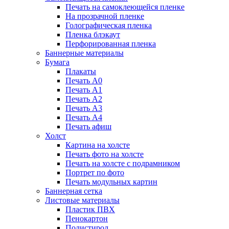
Печать на самоклеющейся пленке
На прозрачной пленке
Голографическая пленка
Пленка блэкаут
Перфорированная пленка
Баннерные материалы
Бумага
Плакаты
Печать А0
Печать А1
Печать А2
Печать А3
Печать А4
Печать афиш
Холст
Картина на холсте
Печать фото на холсте
Печать на холсте с подрамником
Портрет по фото
Печать модульных картин
Баннерная сетка
Листовые материалы
Пластик ПВХ
Пенокартон
Полистирол