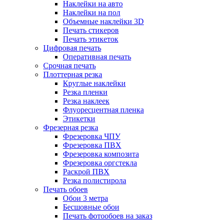
Наклейки на авто
Наклейки на пол
Объемные наклейки 3D
Печать стикеров
Печать этикеток
Цифровая печать
Оперативная печать
Срочная печать
Плоттерная резка
Круглые наклейки
Резка пленки
Резка наклеек
Флуоресцентная пленка
Этикетки
Фрезерная резка
Фрезеровка ЧПУ
Фрезеровка ПВХ
Фрезеровка композита
Фрезеровка оргстекла
Раскрой ПВХ
Резка полистирола
Печать обоев
Обои 3 метра
Бесшовные обои
Печать фотообоев на заказ