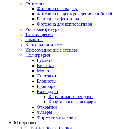
Фотозоны
Фотозона на свадьбу
Фотозона на день рождения и юбилей
Баннер для фотозоны
Фотозона для корпоративов
Ростовые фигуры
Тантамарески
Плакаты
Картины на холсте
Информационные стенды
Полиграфия
Буклеты
Визитки
Меню
Листовки
Блокноты
Брошюры
Календари
Карманные календари
Квартальные календари
Открытки
Флаеры
Фирменные бланки
Материалы
Самоклеящиеся пленки