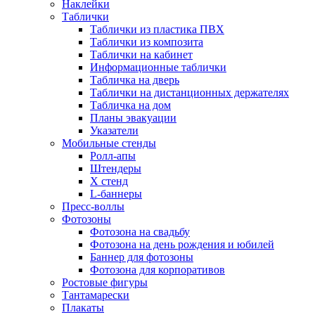
Наклейки
Таблички
Таблички из пластика ПВХ
Таблички из композита
Таблички на кабинет
Информационные таблички
Табличка на дверь
Таблички на дистанционных держателях
Табличка на дом
Планы эвакуации
Указатели
Мобильные стенды
Ролл-апы
Штендеры
Х стенд
L-баннеры
Пресс-воллы
Фотозоны
Фотозона на свадьбу
Фотозона на день рождения и юбилей
Баннер для фотозоны
Фотозона для корпоративов
Ростовые фигуры
Тантамарески
Плакаты