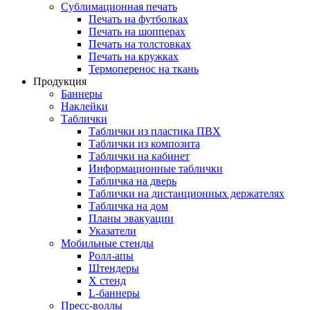
Сублимационная печать
Печать на футболках
Печать на шопперах
Печать на толстовках
Печать на кружках
Термоперенос на ткань
Продукция
Баннеры
Наклейки
Таблички
Таблички из пластика ПВХ
Таблички из композита
Таблички на кабинет
Информационные таблички
Табличка на дверь
Таблички на дистанционных держателях
Табличка на дом
Планы эвакуации
Указатели
Мобильные стенды
Ролл-апы
Штендеры
Х стенд
L-баннеры
Пресс-воллы