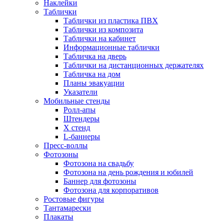
Наклейки
Таблички
Таблички из пластика ПВХ
Таблички из композита
Таблички на кабинет
Информационные таблички
Табличка на дверь
Таблички на дистанционных держателях
Табличка на дом
Планы эвакуации
Указатели
Мобильные стенды
Ролл-апы
Штендеры
Х стенд
L-баннеры
Пресс-воллы
Фотозоны
Фотозона на свадьбу
Фотозона на день рождения и юбилей
Баннер для фотозоны
Фотозона для корпоративов
Ростовые фигуры
Тантамарески
Плакаты