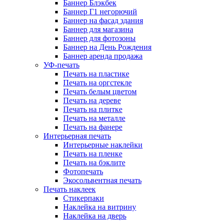
Баннер Блэкбек
Баннер Г1 негорючий
Баннер на фасад здания
Баннер для магазина
Баннер для фотозоны
Баннер на День Рождения
Баннер аренда продажа
УФ-печать
Печать на пластике
Печать на оргстекле
Печать белым цветом
Печать на дереве
Печать на плитке
Печать на металле
Печать на фанере
Интерьерная печать
Интерьерные наклейки
Печать на пленке
Печать на бэклите
Фотопечать
Экосольвентная печать
Печать наклеек
Стикерпаки
Наклейка на витрину
Наклейка на дверь