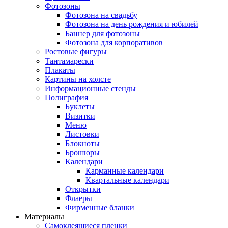
Фотозоны
Фотозона на свадьбу
Фотозона на день рождения и юбилей
Баннер для фотозоны
Фотозона для корпоративов
Ростовые фигуры
Тантамарески
Плакаты
Картины на холсте
Информационные стенды
Полиграфия
Буклеты
Визитки
Меню
Листовки
Блокноты
Брошюры
Календари
Карманные календари
Квартальные календари
Открытки
Флаеры
Фирменные бланки
Материалы
Самоклеящиеся пленки