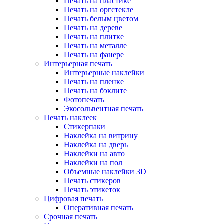
Печать на пластике
Печать на оргстекле
Печать белым цветом
Печать на дереве
Печать на плитке
Печать на металле
Печать на фанере
Интерьерная печать
Интерьерные наклейки
Печать на пленке
Печать на бэклите
Фотопечать
Экосольвентная печать
Печать наклеек
Стикерпаки
Наклейка на витрину
Наклейка на дверь
Наклейки на авто
Наклейки на пол
Объемные наклейки 3D
Печать стикеров
Печать этикеток
Цифровая печать
Оперативная печать
Срочная печать