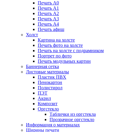
Печать А0
Печать А1
Печать А2
Печать А3
Печать А4
Печать афиш
Холст
Картина на холсте
Печать фото на холсте
Печать на холсте с подрамником
Портрет по фото
Печать модульных картин
Баннерная сетка
Листовые материалы
Пластик ПВХ
Пенокартон
Полистирол
ПЭТ
Акрил
Композит
Оргстекло
Таблички из оргстекла
Прозрачное оргстекло
Информация о материалах
Ширины печати