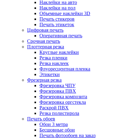
Наклейки на авто
Наклейки на пол
Объемные наклейки 3D
Печать стикеров
Печать этикеток
Цифровая печать
Оперативная печать
Срочная печать
Плоттерная резка
Круглые наклейки
Резка пленки
Резка наклеек
Флуоресцентная пленка
Этикетки
Фрезерная резка
Фрезеровка ЧПУ
Фрезеровка ПВХ
Фрезеровка композита
Фрезеровка оргстекла
Раскрой ПВХ
Резка полистирола
Печать обоев
Обои 3 метра
Бесшовные обои
Печать фотообоев на заказ