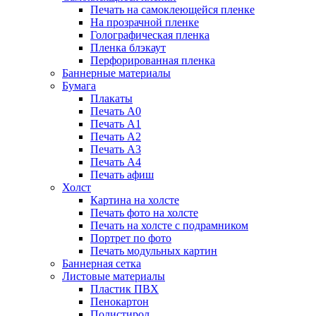
Печать на самоклеющейся пленке
На прозрачной пленке
Голографическая пленка
Пленка блэкаут
Перфорированная пленка
Баннерные материалы
Бумага
Плакаты
Печать А0
Печать А1
Печать А2
Печать А3
Печать А4
Печать афиш
Холст
Картина на холсте
Печать фото на холсте
Печать на холсте с подрамником
Портрет по фото
Печать модульных картин
Баннерная сетка
Листовые материалы
Пластик ПВХ
Пенокартон
Полистирол