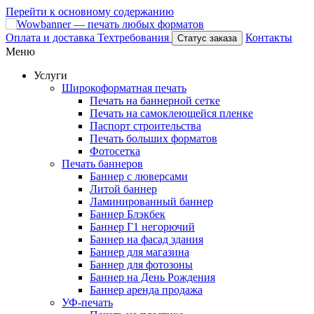
Перейти к основному содержанию
Оплата и доставка
Техтребования
Контакты
Статус заказа
Меню
Услуги
Широкоформатная печать
Печать на баннерной сетке
Печать на самоклеющейся пленке
Паспорт строительства
Печать больших форматов
Фотосетка
Печать баннеров
Баннер с люверсами
Литой баннер
Ламинированный баннер
Баннер Блэкбек
Баннер Г1 негорючий
Баннер на фасад здания
Баннер для магазина
Баннер для фотозоны
Баннер на День Рождения
Баннер аренда продажа
УФ-печать