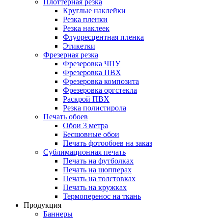
Плоттерная резка
Круглые наклейки
Резка пленки
Резка наклеек
Флуоресцентная пленка
Этикетки
Фрезерная резка
Фрезеровка ЧПУ
Фрезеровка ПВХ
Фрезеровка композита
Фрезеровка оргстекла
Раскрой ПВХ
Резка полистирола
Печать обоев
Обои 3 метра
Бесшовные обои
Печать фотообоев на заказ
Сублимационная печать
Печать на футболках
Печать на шопперах
Печать на толстовках
Печать на кружках
Термоперенос на ткань
Продукция
Баннеры