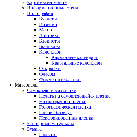
Картины на холсте
Информационные стенды
Полиграфия
Буклеты
Визитки
Меню
Листовки
Блокноты
Брошюры
Календари
Карманные календари
Квартальные календари
Открытки
Флаеры
Фирменные бланки
Материалы
Самоклеящиеся пленки
Печать на самоклеющейся пленке
На прозрачной пленке
Голографическая пленка
Пленка блэкаут
Перфорированная пленка
Баннерные материалы
Бумага
Плакаты