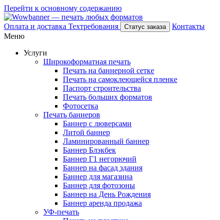
Перейти к основному содержанию
Оплата и доставка
Техтребования
Контакты
Статус заказа
Меню
Услуги
Широкоформатная печать
Печать на баннерной сетке
Печать на самоклеющейся пленке
Паспорт строительства
Печать больших форматов
Фотосетка
Печать баннеров
Баннер с люверсами
Литой баннер
Ламинированный баннер
Баннер Блэкбек
Баннер Г1 негорючий
Баннер на фасад здания
Баннер для магазина
Баннер для фотозоны
Баннер на День Рождения
Баннер аренда продажа
УФ-печать