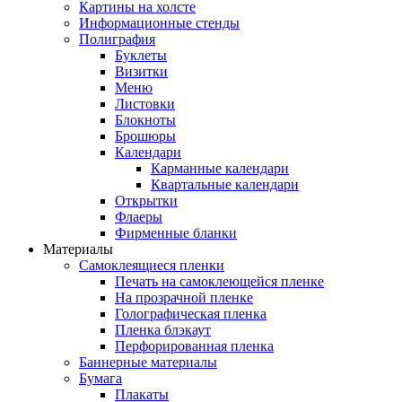
Картины на холсте
Информационные стенды
Полиграфия
Буклеты
Визитки
Меню
Листовки
Блокноты
Брошюры
Календари
Карманные календари
Квартальные календари
Открытки
Флаеры
Фирменные бланки
Материалы
Самоклеящиеся пленки
Печать на самоклеющейся пленке
На прозрачной пленке
Голографическая пленка
Пленка блэкаут
Перфорированная пленка
Баннерные материалы
Бумага
Плакаты