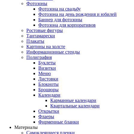
Фотозоны
Фотозона на свадьбу
Фотозона на день рождения и юбилей
Баннер для фотозоны
Фотозона для корпоративов
Ростовые фигуры
Тантамарески
Плакаты
Картины на холсте
Информационные стенды
Полиграфия
Буклеты
Визитки
Меню
Листовки
Блокноты
Брошюры
Календари
Карманные календари
Квартальные календари
Открытки
Флаеры
Фирменные бланки
Материалы
Самоклеящиеся пленки