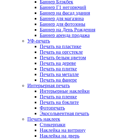
Баннер Блэкбек
Баннер Г1 негорючий
Баннер на фасад здания
Баннер для магазина
Баннер для фотозоны
Баннер на День Рождения
Баннер аренда продажа
УФ-печать
Печать на пластике
Печать на оргстекле
Печать белым цветом
Печать на дереве
Печать на плитке
Печать на металле
Печать на фанере
Интерьерная печать
Интерьерные наклейки
Печать на пленке
Печать на бэклите
Фотопечать
Экосольвентная печать
Печать наклеек
Стикерпаки
Наклейка на витрину
Наклейка на дверь