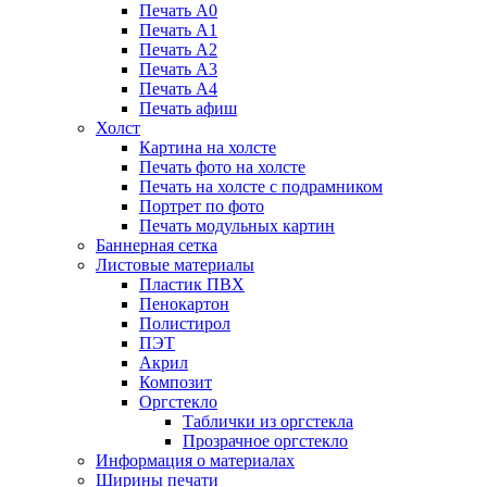
Печать А0
Печать А1
Печать А2
Печать А3
Печать А4
Печать афиш
Холст
Картина на холсте
Печать фото на холсте
Печать на холсте с подрамником
Портрет по фото
Печать модульных картин
Баннерная сетка
Листовые материалы
Пластик ПВХ
Пенокартон
Полистирол
ПЭТ
Акрил
Композит
Оргстекло
Таблички из оргстекла
Прозрачное оргстекло
Информация о материалах
Ширины печати