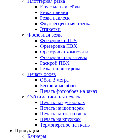
Плоттерная резка
Круглые наклейки
Резка пленки
Резка наклеек
Флуоресцентная пленка
Этикетки
Фрезерная резка
Фрезеровка ЧПУ
Фрезеровка ПВХ
Фрезеровка композита
Фрезеровка оргстекла
Раскрой ПВХ
Резка полистирола
Печать обоев
Обои 3 метра
Бесшовные обои
Печать фотообоев на заказ
Сублимационная печать
Печать на футболках
Печать на шопперах
Печать на толстовках
Печать на кружках
Термоперенос на ткань
Продукция
Баннеры