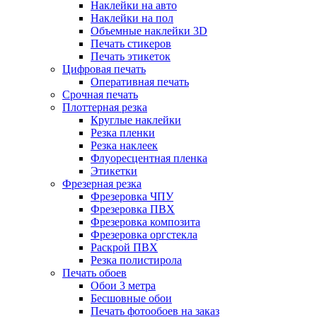
Наклейки на авто
Наклейки на пол
Объемные наклейки 3D
Печать стикеров
Печать этикеток
Цифровая печать
Оперативная печать
Срочная печать
Плоттерная резка
Круглые наклейки
Резка пленки
Резка наклеек
Флуоресцентная пленка
Этикетки
Фрезерная резка
Фрезеровка ЧПУ
Фрезеровка ПВХ
Фрезеровка композита
Фрезеровка оргстекла
Раскрой ПВХ
Резка полистирола
Печать обоев
Обои 3 метра
Бесшовные обои
Печать фотообоев на заказ