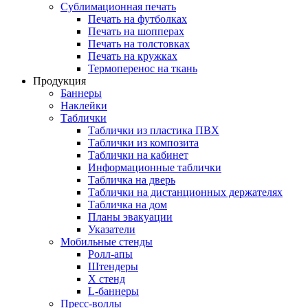
Сублимационная печать
Печать на футболках
Печать на шопперах
Печать на толстовках
Печать на кружках
Термоперенос на ткань
Продукция
Баннеры
Наклейки
Таблички
Таблички из пластика ПВХ
Таблички из композита
Таблички на кабинет
Информационные таблички
Табличка на дверь
Таблички на дистанционных держателях
Табличка на дом
Планы эвакуации
Указатели
Мобильные стенды
Ролл-апы
Штендеры
Х стенд
L-баннеры
Пресс-воллы