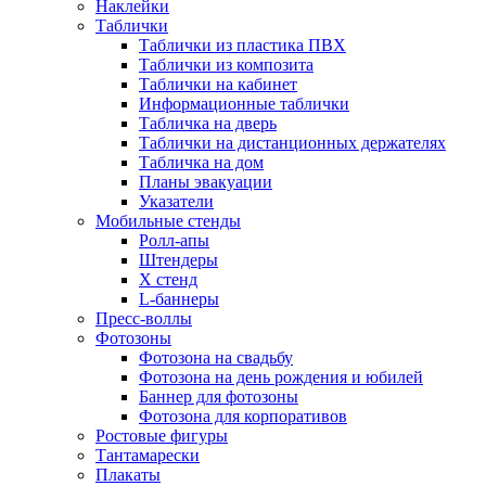
Наклейки
Таблички
Таблички из пластика ПВХ
Таблички из композита
Таблички на кабинет
Информационные таблички
Табличка на дверь
Таблички на дистанционных держателях
Табличка на дом
Планы эвакуации
Указатели
Мобильные стенды
Ролл-апы
Штендеры
Х стенд
L-баннеры
Пресс-воллы
Фотозоны
Фотозона на свадьбу
Фотозона на день рождения и юбилей
Баннер для фотозоны
Фотозона для корпоративов
Ростовые фигуры
Тантамарески
Плакаты