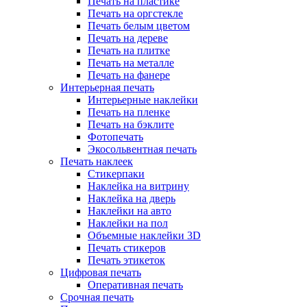
Печать на пластике
Печать на оргстекле
Печать белым цветом
Печать на дереве
Печать на плитке
Печать на металле
Печать на фанере
Интерьерная печать
Интерьерные наклейки
Печать на пленке
Печать на бэклите
Фотопечать
Экосольвентная печать
Печать наклеек
Стикерпаки
Наклейка на витрину
Наклейка на дверь
Наклейки на авто
Наклейки на пол
Объемные наклейки 3D
Печать стикеров
Печать этикеток
Цифровая печать
Оперативная печать
Срочная печать