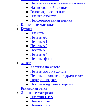
Печать на самоклеющейся пленке
На прозрачной пленке
Голографическая пленка
Пленка блэкаут
Перфорированная пленка
Баннерные материалы
Бумага
Плакаты
Печать А0
Печать А1
Печать А2
Печать А3
Печать А4
Печать афиш
Холст
Картина на холсте
Печать фото на холсте
Печать на холсте с подрамником
Портрет по фото
Печать модульных картин
Баннерная сетка
Листовые материалы
Пластик ПВХ
Пенокартон
Полистирол