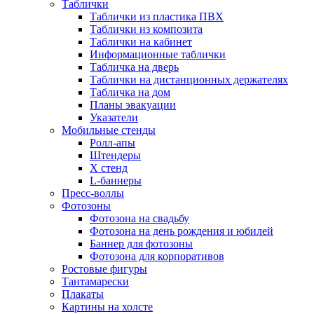
Таблички
Таблички из пластика ПВХ
Таблички из композита
Таблички на кабинет
Информационные таблички
Табличка на дверь
Таблички на дистанционных держателях
Табличка на дом
Планы эвакуации
Указатели
Мобильные стенды
Ролл-апы
Штендеры
Х стенд
L-баннеры
Пресс-воллы
Фотозоны
Фотозона на свадьбу
Фотозона на день рождения и юбилей
Баннер для фотозоны
Фотозона для корпоративов
Ростовые фигуры
Тантамарески
Плакаты
Картины на холсте