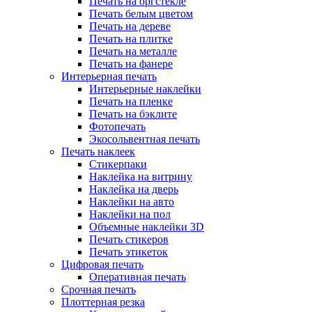
Печать на оргстекле
Печать белым цветом
Печать на дереве
Печать на плитке
Печать на металле
Печать на фанере
Интерьерная печать
Интерьерные наклейки
Печать на пленке
Печать на бэклите
Фотопечать
Экосольвентная печать
Печать наклеек
Стикерпаки
Наклейка на витрину
Наклейка на дверь
Наклейки на авто
Наклейки на пол
Объемные наклейки 3D
Печать стикеров
Печать этикеток
Цифровая печать
Оперативная печать
Срочная печать
Плоттерная резка