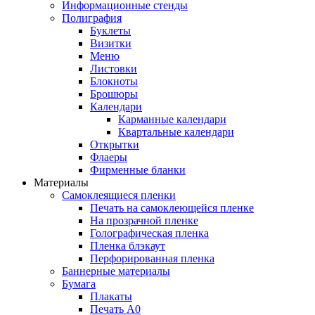
Информационные стенды
Полиграфия
Буклеты
Визитки
Меню
Листовки
Блокноты
Брошюры
Календари
Карманные календари
Квартальные календари
Открытки
Флаеры
Фирменные бланки
Материалы
Самоклеящиеся пленки
Печать на самоклеющейся пленке
На прозрачной пленке
Голографическая пленка
Пленка блэкаут
Перфорированная пленка
Баннерные материалы
Бумага
Плакаты
Печать А0