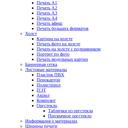
Печать А1
Печать А2
Печать А3
Печать А4
Печать афиш
Печать больших форматов
Холст
Картина на холсте
Печать фото на холсте
Печать на холсте с подрамником
Портрет по фото
Печать модульных картин
Баннерная сетка
Листовые материалы
Пластик ПВХ
Пенокартон
Полистирол
ПЭТ
Акрил
Композит
Оргстекло
Таблички из оргстекла
Прозрачное оргстекло
Информация о материалах
Ширины печати