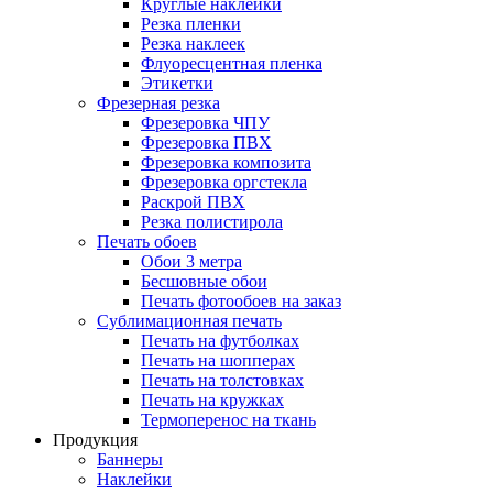
Круглые наклейки
Резка пленки
Резка наклеек
Флуоресцентная пленка
Этикетки
Фрезерная резка
Фрезеровка ЧПУ
Фрезеровка ПВХ
Фрезеровка композита
Фрезеровка оргстекла
Раскрой ПВХ
Резка полистирола
Печать обоев
Обои 3 метра
Бесшовные обои
Печать фотообоев на заказ
Сублимационная печать
Печать на футболках
Печать на шопперах
Печать на толстовках
Печать на кружках
Термоперенос на ткань
Продукция
Баннеры
Наклейки