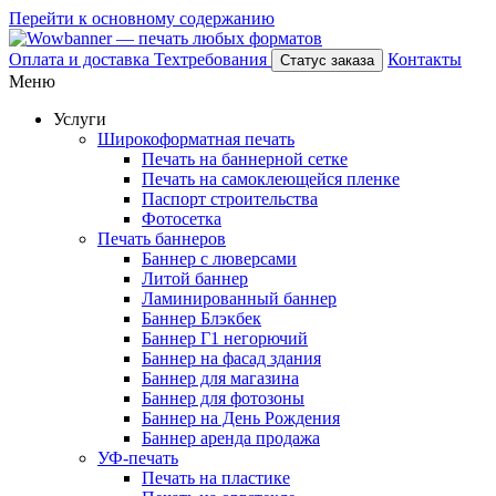
Перейти к основному содержанию
Оплата и доставка
Техтребования
Контакты
Статус заказа
Меню
Услуги
Широкоформатная печать
Печать на баннерной сетке
Печать на самоклеющейся пленке
Паспорт строительства
Фотосетка
Печать баннеров
Баннер с люверсами
Литой баннер
Ламинированный баннер
Баннер Блэкбек
Баннер Г1 негорючий
Баннер на фасад здания
Баннер для магазина
Баннер для фотозоны
Баннер на День Рождения
Баннер аренда продажа
УФ-печать
Печать на пластике