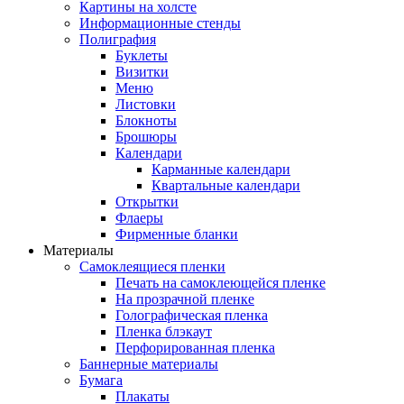
Картины на холсте
Информационные стенды
Полиграфия
Буклеты
Визитки
Меню
Листовки
Блокноты
Брошюры
Календари
Карманные календари
Квартальные календари
Открытки
Флаеры
Фирменные бланки
Материалы
Самоклеящиеся пленки
Печать на самоклеющейся пленке
На прозрачной пленке
Голографическая пленка
Пленка блэкаут
Перфорированная пленка
Баннерные материалы
Бумага
Плакаты