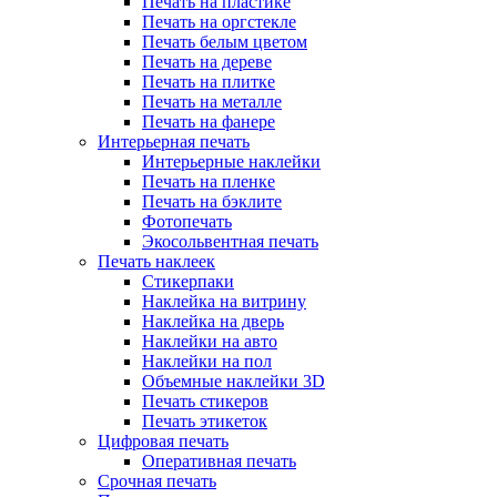
Печать на пластике
Печать на оргстекле
Печать белым цветом
Печать на дереве
Печать на плитке
Печать на металле
Печать на фанере
Интерьерная печать
Интерьерные наклейки
Печать на пленке
Печать на бэклите
Фотопечать
Экосольвентная печать
Печать наклеек
Стикерпаки
Наклейка на витрину
Наклейка на дверь
Наклейки на авто
Наклейки на пол
Объемные наклейки 3D
Печать стикеров
Печать этикеток
Цифровая печать
Оперативная печать
Срочная печать