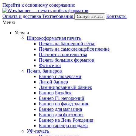
Перейти к основному содержанию
Оплата и доставка
Техтребования
Контакты
Статус заказа
Меню
Услуги
Широкоформатная печать
Печать на баннерной сетке
Печать на самоклеющейся пленке
Паспорт строительства
Печать больших форматов
Фотосетка
Печать баннеров
Баннер с люверсами
Литой баннер
Ламинированный баннер
Баннер Блэкбек
Баннер Г1 негорючий
Баннер на фасад здания
Баннер для магазина
Баннер для фотозоны
Баннер на День Рождения
Баннер аренда продажа
УФ-печать