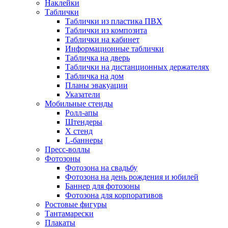
Наклейки
Таблички
Таблички из пластика ПВХ
Таблички из композита
Таблички на кабинет
Информационные таблички
Табличка на дверь
Таблички на дистанционных держателях
Табличка на дом
Планы эвакуации
Указатели
Мобильные стенды
Ролл-апы
Штендеры
Х стенд
L-баннеры
Пресс-воллы
Фотозоны
Фотозона на свадьбу
Фотозона на день рождения и юбилей
Баннер для фотозоны
Фотозона для корпоративов
Ростовые фигуры
Тантамарески
Плакаты