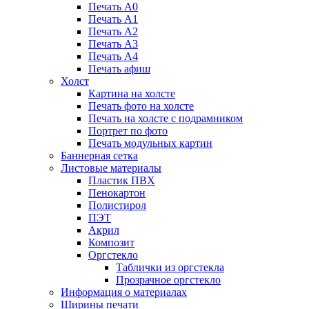
Печать А0
Печать А1
Печать А2
Печать А3
Печать А4
Печать афиш
Холст
Картина на холсте
Печать фото на холсте
Печать на холсте с подрамником
Портрет по фото
Печать модульных картин
Баннерная сетка
Листовые материалы
Пластик ПВХ
Пенокартон
Полистирол
ПЭТ
Акрил
Композит
Оргстекло
Таблички из оргстекла
Прозрачное оргстекло
Информация о материалах
Ширины печати