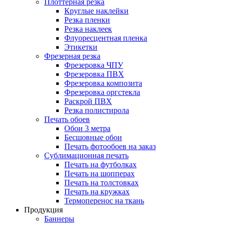
Плоттерная резка
Круглые наклейки
Резка пленки
Резка наклеек
Флуоресцентная пленка
Этикетки
Фрезерная резка
Фрезеровка ЧПУ
Фрезеровка ПВХ
Фрезеровка композита
Фрезеровка оргстекла
Раскрой ПВХ
Резка полистирола
Печать обоев
Обои 3 метра
Бесшовные обои
Печать фотообоев на заказ
Сублимационная печать
Печать на футболках
Печать на шопперах
Печать на толстовках
Печать на кружках
Термоперенос на ткань
Продукция
Баннеры