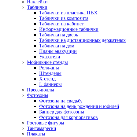
Наклейки
Таблички
Таблички из пластика ПВХ
Таблички из композита
Таблички на кабинет
Информационные таблички
Табличка на дверь
Таблички на дистанционных держателях
Табличка на дом
Планы эвакуации
Указатели
Мобильные стенды
Ролл-апы
Штендеры
Х стенд
L-баннеры
Пресс-воллы
Фотозоны
Фотозона на свадьбу
Фотозона на день рождения и юбилей
Баннер для фотозоны
Фотозона для корпоративов
Ростовые фигуры
Тантамарески
Плакаты