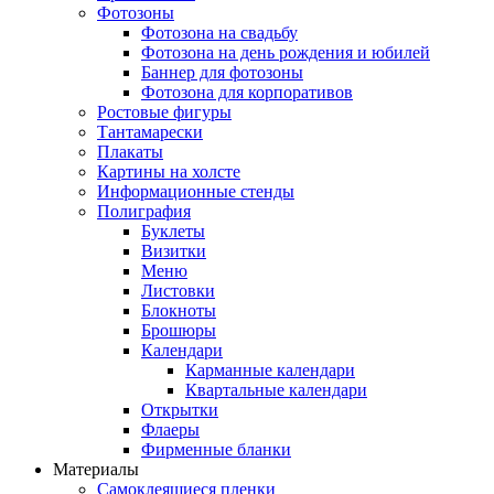
Фотозоны
Фотозона на свадьбу
Фотозона на день рождения и юбилей
Баннер для фотозоны
Фотозона для корпоративов
Ростовые фигуры
Тантамарески
Плакаты
Картины на холсте
Информационные стенды
Полиграфия
Буклеты
Визитки
Меню
Листовки
Блокноты
Брошюры
Календари
Карманные календари
Квартальные календари
Открытки
Флаеры
Фирменные бланки
Материалы
Самоклеящиеся пленки