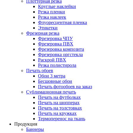
Плоттерная резка
Круглые наклейки
Резка пленки
Резка наклеек
Флуоресцентная пленка
Этикетки
Фрезерная резка
Фрезеровка ЧПУ
Фрезеровка ПВХ
Фрезеровка композита
Фрезеровка оргстекла
Раскрой ПВХ
Резка полистирола
Печать обоев
Обои 3 метра
Бесшовные обои
Печать фотообоев на заказ
Сублимационная печать
Печать на футболках
Печать на шопперах
Печать на толстовках
Печать на кружках
Термоперенос на ткань
Продукция
Баннеры