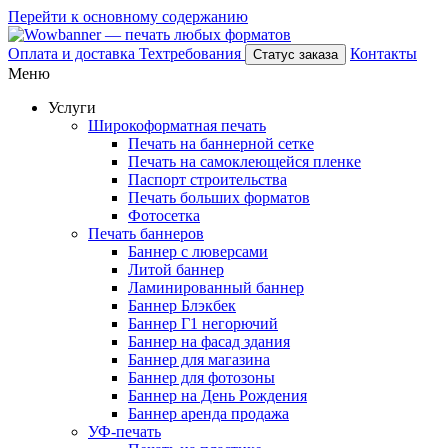
Перейти к основному содержанию
Оплата и доставка
Техтребования
Контакты
Статус заказа
Меню
Услуги
Широкоформатная печать
Печать на баннерной сетке
Печать на самоклеющейся пленке
Паспорт строительства
Печать больших форматов
Фотосетка
Печать баннеров
Баннер с люверсами
Литой баннер
Ламинированный баннер
Баннер Блэкбек
Баннер Г1 негорючий
Баннер на фасад здания
Баннер для магазина
Баннер для фотозоны
Баннер на День Рождения
Баннер аренда продажа
УФ-печать