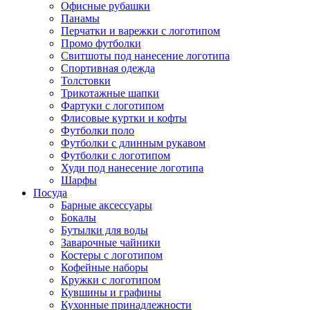
Офисные рубашки
Панамы
Перчатки и варежки с логотипом
Промо футболки
Свитшоты под нанесение логотипа
Спортивная одежда
Толстовки
Трикотажные шапки
Фартуки с логотипом
Флисовые куртки и кофты
Футболки поло
Футболки с длинным рукавом
Футболки с логотипом
Худи под нанесение логотипа
Шарфы
Посуда
Барные аксессуары
Бокалы
Бутылки для воды
Заварочные чайники
Костеры с логотипом
Кофейные наборы
Кружки с логотипом
Кувшины и графины
Кухонные принадлежности