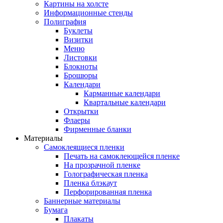
Картины на холсте
Информационные стенды
Полиграфия
Буклеты
Визитки
Меню
Листовки
Блокноты
Брошюры
Календари
Карманные календари
Квартальные календари
Открытки
Флаеры
Фирменные бланки
Материалы
Самоклеящиеся пленки
Печать на самоклеющейся пленке
На прозрачной пленке
Голографическая пленка
Пленка блэкаут
Перфорированная пленка
Баннерные материалы
Бумага
Плакаты