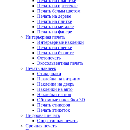
Печать на пластике
Печать на оргстекле
Печать белым цветом
Печать на дереве
Печать на плитке
Печать на металле
Печать на фанере
Интерьерная печать
Интерьерные наклейки
Печать на пленке
Печать на бэклите
Фотопечать
Экосольвентная печать
Печать наклеек
Стикерпаки
Наклейка на витрину
Наклейка на дверь
Наклейки на авто
Наклейки на пол
Объемные наклейки 3D
Печать стикеров
Печать этикеток
Цифровая печать
Оперативная печать
Срочная печать