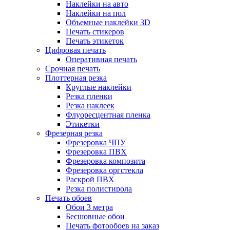
Наклейки на авто
Наклейки на пол
Объемные наклейки 3D
Печать стикеров
Печать этикеток
Цифровая печать
Оперативная печать
Срочная печать
Плоттерная резка
Круглые наклейки
Резка пленки
Резка наклеек
Флуоресцентная пленка
Этикетки
Фрезерная резка
Фрезеровка ЧПУ
Фрезеровка ПВХ
Фрезеровка композита
Фрезеровка оргстекла
Раскрой ПВХ
Резка полистирола
Печать обоев
Обои 3 метра
Бесшовные обои
Печать фотообоев на заказ