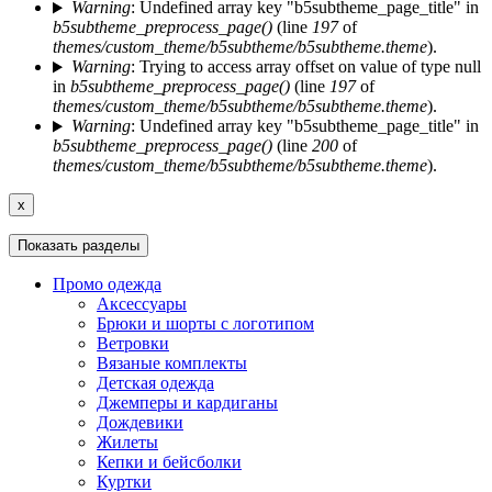
Warning
: Undefined array key "b5subtheme_page_title" in
b5subtheme_preprocess_page()
(line
197
of
themes/custom_theme/b5subtheme/b5subtheme.theme
).
Warning
: Trying to access array offset on value of type null
in
b5subtheme_preprocess_page()
(line
197
of
themes/custom_theme/b5subtheme/b5subtheme.theme
).
Warning
: Undefined array key "b5subtheme_page_title" in
b5subtheme_preprocess_page()
(line
200
of
themes/custom_theme/b5subtheme/b5subtheme.theme
).
x
Показать разделы
Промо одежда
Аксессуары
Брюки и шорты с логотипом
Ветровки
Вязаные комплекты
Детская одежда
Джемперы и кардиганы
Дождевики
Жилеты
Кепки и бейсболки
Куртки