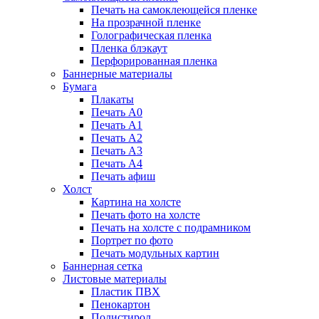
Печать на самоклеющейся пленке
На прозрачной пленке
Голографическая пленка
Пленка блэкаут
Перфорированная пленка
Баннерные материалы
Бумага
Плакаты
Печать А0
Печать А1
Печать А2
Печать А3
Печать А4
Печать афиш
Холст
Картина на холсте
Печать фото на холсте
Печать на холсте с подрамником
Портрет по фото
Печать модульных картин
Баннерная сетка
Листовые материалы
Пластик ПВХ
Пенокартон
Полистирол