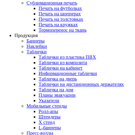
Сублимационная печать
Печать на футболках
Печать на шопперах
Печать на толстовках
Печать на кружках
Термоперенос на ткань
Продукция
Баннеры
Наклейки
Таблички
Таблички из пластика ПВХ
Таблички из композита
Таблички на кабинет
Информационные таблички
Табличка на дверь
Таблички на дистанционных держателях
Табличка на дом
Планы эвакуации
Указатели
Мобильные стенды
Ролл-апы
Штендеры
Х стенд
L-баннеры
Пресс-воллы