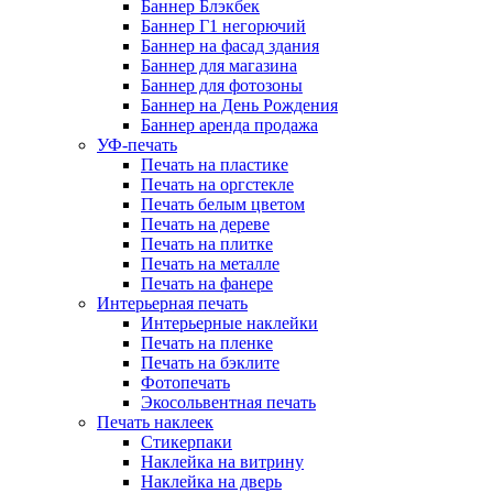
Баннер Блэкбек
Баннер Г1 негорючий
Баннер на фасад здания
Баннер для магазина
Баннер для фотозоны
Баннер на День Рождения
Баннер аренда продажа
УФ-печать
Печать на пластике
Печать на оргстекле
Печать белым цветом
Печать на дереве
Печать на плитке
Печать на металле
Печать на фанере
Интерьерная печать
Интерьерные наклейки
Печать на пленке
Печать на бэклите
Фотопечать
Экосольвентная печать
Печать наклеек
Стикерпаки
Наклейка на витрину
Наклейка на дверь