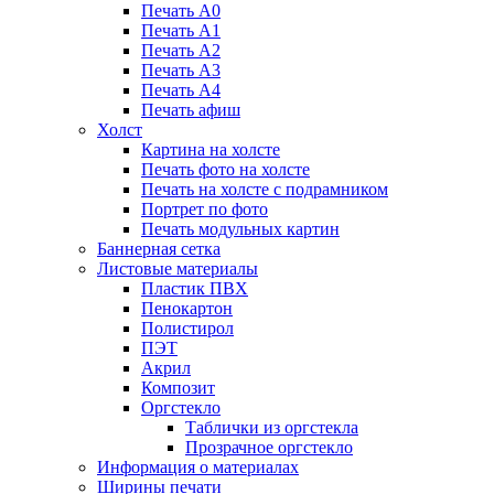
Печать А0
Печать А1
Печать А2
Печать А3
Печать А4
Печать афиш
Холст
Картина на холсте
Печать фото на холсте
Печать на холсте с подрамником
Портрет по фото
Печать модульных картин
Баннерная сетка
Листовые материалы
Пластик ПВХ
Пенокартон
Полистирол
ПЭТ
Акрил
Композит
Оргстекло
Таблички из оргстекла
Прозрачное оргстекло
Информация о материалах
Ширины печати