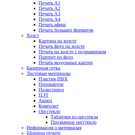
Печать А1
Печать А2
Печать А3
Печать А4
Печать афиш
Печать больших форматов
Холст
Картина на холсте
Печать фото на холсте
Печать на холсте с подрамником
Портрет по фото
Печать модульных картин
Баннерная сетка
Листовые материалы
Пластик ПВХ
Пенокартон
Полистирол
ПЭТ
Акрил
Композит
Оргстекло
Таблички из оргстекла
Прозрачное оргстекло
Информация о материалах
Ширины печати