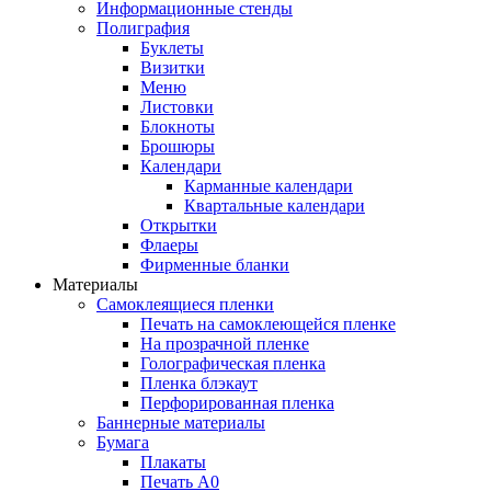
Информационные стенды
Полиграфия
Буклеты
Визитки
Меню
Листовки
Блокноты
Брошюры
Календари
Карманные календари
Квартальные календари
Открытки
Флаеры
Фирменные бланки
Материалы
Самоклеящиеся пленки
Печать на самоклеющейся пленке
На прозрачной пленке
Голографическая пленка
Пленка блэкаут
Перфорированная пленка
Баннерные материалы
Бумага
Плакаты
Печать А0