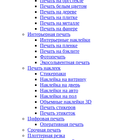
Печать на оргстекле
Печать белым цветом
Печать на дереве
Печать на плитке
Печать на металле
Печать на фанере
Интерьерная печать
Интерьерные наклейки
Печать на пленке
Печать на бэклите
Фотопечать
Экосольвентная печать
Печать наклеек
Стикерпаки
Наклейка на витрину
Наклейка на дверь
Наклейки на авто
Наклейки на пол
Объемные наклейки 3D
Печать стикеров
Печать этикеток
Цифровая печать
Оперативная печать
Срочная печать
Плоттерная резка