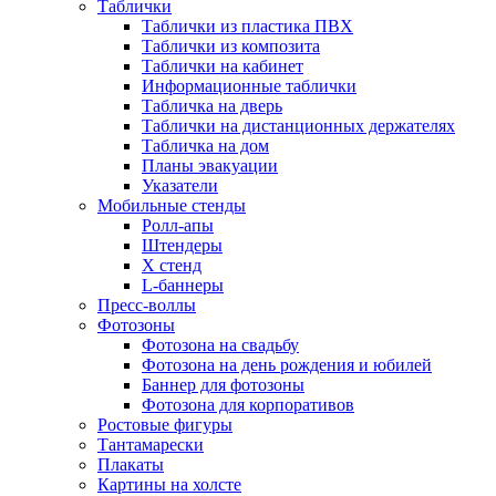
Таблички
Таблички из пластика ПВХ
Таблички из композита
Таблички на кабинет
Информационные таблички
Табличка на дверь
Таблички на дистанционных держателях
Табличка на дом
Планы эвакуации
Указатели
Мобильные стенды
Ролл-апы
Штендеры
Х стенд
L-баннеры
Пресс-воллы
Фотозоны
Фотозона на свадьбу
Фотозона на день рождения и юбилей
Баннер для фотозоны
Фотозона для корпоративов
Ростовые фигуры
Тантамарески
Плакаты
Картины на холсте