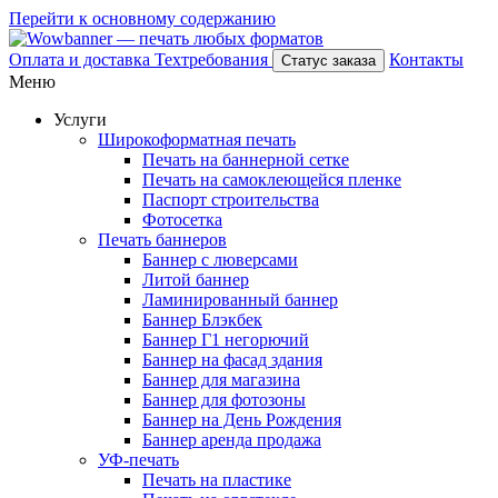
Перейти к основному содержанию
Оплата и доставка
Техтребования
Контакты
Статус заказа
Меню
Услуги
Широкоформатная печать
Печать на баннерной сетке
Печать на самоклеющейся пленке
Паспорт строительства
Фотосетка
Печать баннеров
Баннер с люверсами
Литой баннер
Ламинированный баннер
Баннер Блэкбек
Баннер Г1 негорючий
Баннер на фасад здания
Баннер для магазина
Баннер для фотозоны
Баннер на День Рождения
Баннер аренда продажа
УФ-печать
Печать на пластике