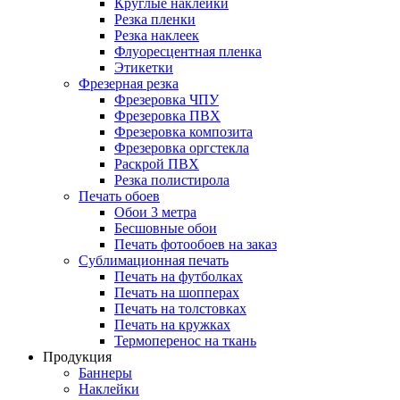
Круглые наклейки
Резка пленки
Резка наклеек
Флуоресцентная пленка
Этикетки
Фрезерная резка
Фрезеровка ЧПУ
Фрезеровка ПВХ
Фрезеровка композита
Фрезеровка оргстекла
Раскрой ПВХ
Резка полистирола
Печать обоев
Обои 3 метра
Бесшовные обои
Печать фотообоев на заказ
Сублимационная печать
Печать на футболках
Печать на шопперах
Печать на толстовках
Печать на кружках
Термоперенос на ткань
Продукция
Баннеры
Наклейки