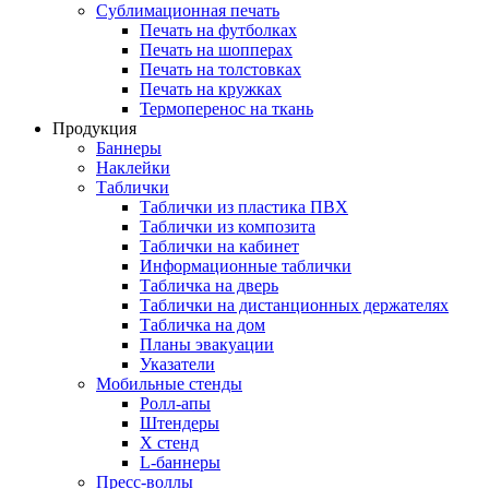
Сублимационная печать
Печать на футболках
Печать на шопперах
Печать на толстовках
Печать на кружках
Термоперенос на ткань
Продукция
Баннеры
Наклейки
Таблички
Таблички из пластика ПВХ
Таблички из композита
Таблички на кабинет
Информационные таблички
Табличка на дверь
Таблички на дистанционных держателях
Табличка на дом
Планы эвакуации
Указатели
Мобильные стенды
Ролл-апы
Штендеры
Х стенд
L-баннеры
Пресс-воллы