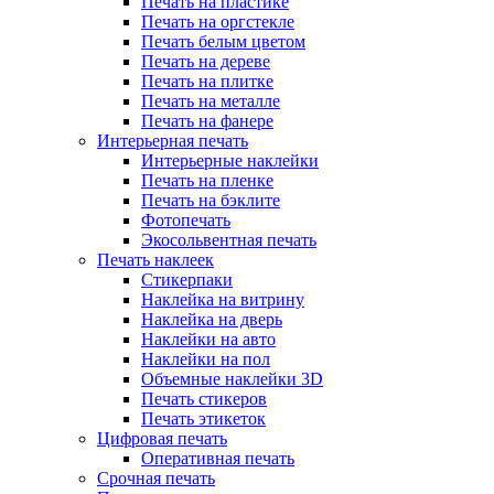
Печать на пластике
Печать на оргстекле
Печать белым цветом
Печать на дереве
Печать на плитке
Печать на металле
Печать на фанере
Интерьерная печать
Интерьерные наклейки
Печать на пленке
Печать на бэклите
Фотопечать
Экосольвентная печать
Печать наклеек
Стикерпаки
Наклейка на витрину
Наклейка на дверь
Наклейки на авто
Наклейки на пол
Объемные наклейки 3D
Печать стикеров
Печать этикеток
Цифровая печать
Оперативная печать
Срочная печать