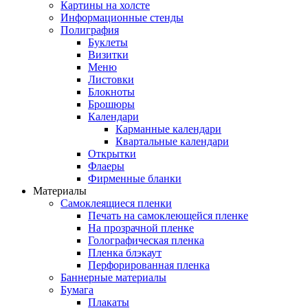
Картины на холсте
Информационные стенды
Полиграфия
Буклеты
Визитки
Меню
Листовки
Блокноты
Брошюры
Календари
Карманные календари
Квартальные календари
Открытки
Флаеры
Фирменные бланки
Материалы
Самоклеящиеся пленки
Печать на самоклеющейся пленке
На прозрачной пленке
Голографическая пленка
Пленка блэкаут
Перфорированная пленка
Баннерные материалы
Бумага
Плакаты