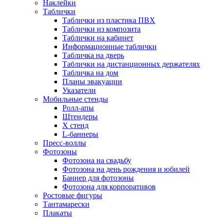
Наклейки
Таблички
Таблички из пластика ПВХ
Таблички из композита
Таблички на кабинет
Информационные таблички
Табличка на дверь
Таблички на дистанционных держателях
Табличка на дом
Планы эвакуации
Указатели
Мобильные стенды
Ролл-апы
Штендеры
Х стенд
L-баннеры
Пресс-воллы
Фотозоны
Фотозона на свадьбу
Фотозона на день рождения и юбилей
Баннер для фотозоны
Фотозона для корпоративов
Ростовые фигуры
Тантамарески
Плакаты