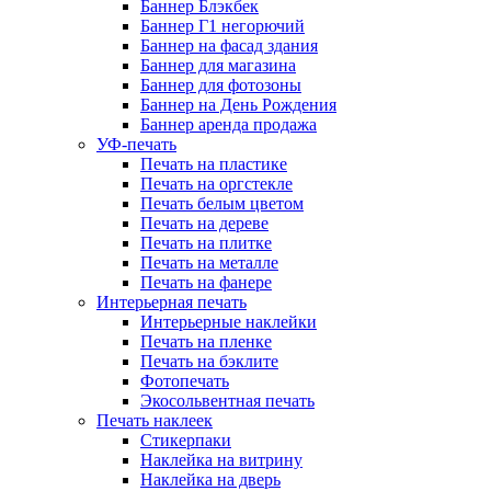
Баннер Блэкбек
Баннер Г1 негорючий
Баннер на фасад здания
Баннер для магазина
Баннер для фотозоны
Баннер на День Рождения
Баннер аренда продажа
УФ-печать
Печать на пластике
Печать на оргстекле
Печать белым цветом
Печать на дереве
Печать на плитке
Печать на металле
Печать на фанере
Интерьерная печать
Интерьерные наклейки
Печать на пленке
Печать на бэклите
Фотопечать
Экосольвентная печать
Печать наклеек
Стикерпаки
Наклейка на витрину
Наклейка на дверь