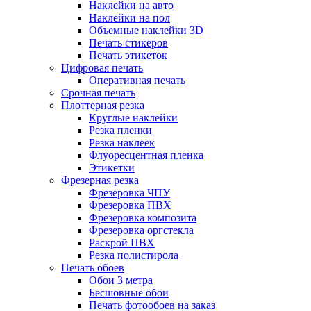
Наклейки на авто
Наклейки на пол
Объемные наклейки 3D
Печать стикеров
Печать этикеток
Цифровая печать
Оперативная печать
Срочная печать
Плоттерная резка
Круглые наклейки
Резка пленки
Резка наклеек
Флуоресцентная пленка
Этикетки
Фрезерная резка
Фрезеровка ЧПУ
Фрезеровка ПВХ
Фрезеровка композита
Фрезеровка оргстекла
Раскрой ПВХ
Резка полистирола
Печать обоев
Обои 3 метра
Бесшовные обои
Печать фотообоев на заказ