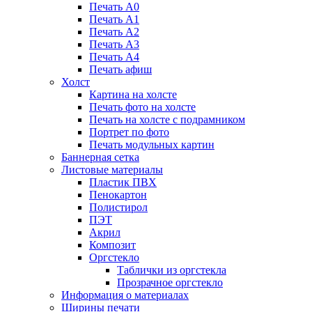
Печать А0
Печать А1
Печать А2
Печать А3
Печать А4
Печать афиш
Холст
Картина на холсте
Печать фото на холсте
Печать на холсте с подрамником
Портрет по фото
Печать модульных картин
Баннерная сетка
Листовые материалы
Пластик ПВХ
Пенокартон
Полистирол
ПЭТ
Акрил
Композит
Оргстекло
Таблички из оргстекла
Прозрачное оргстекло
Информация о материалах
Ширины печати