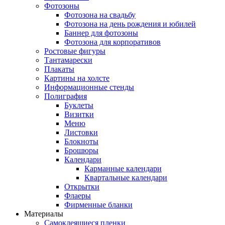
Фотозоны
Фотозона на свадьбу
Фотозона на день рождения и юбилей
Баннер для фотозоны
Фотозона для корпоративов
Ростовые фигуры
Тантамарески
Плакаты
Картины на холсте
Информационные стенды
Полиграфия
Буклеты
Визитки
Меню
Листовки
Блокноты
Брошюры
Календари
Карманные календари
Квартальные календари
Открытки
Флаеры
Фирменные бланки
Материалы
Самоклеящиеся пленки