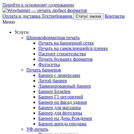
Перейти к основному содержанию
Оплата и доставка
Техтребования
Контакты
Статус заказа
Меню
Услуги
Широкоформатная печать
Печать на баннерной сетке
Печать на самоклеющейся пленке
Паспорт строительства
Печать больших форматов
Фотосетка
Печать баннеров
Баннер с люверсами
Литой баннер
Ламинированный баннер
Баннер Блэкбек
Баннер Г1 негорючий
Баннер на фасад здания
Баннер для магазина
Баннер для фотозоны
Баннер на День Рождения
Баннер аренда продажа
УФ-печать