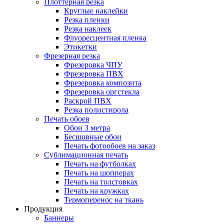
Плоттерная резка
Круглые наклейки
Резка пленки
Резка наклеек
Флуоресцентная пленка
Этикетки
Фрезерная резка
Фрезеровка ЧПУ
Фрезеровка ПВХ
Фрезеровка композита
Фрезеровка оргстекла
Раскрой ПВХ
Резка полистирола
Печать обоев
Обои 3 метра
Бесшовные обои
Печать фотообоев на заказ
Сублимационная печать
Печать на футболках
Печать на шопперах
Печать на толстовках
Печать на кружках
Термоперенос на ткань
Продукция
Баннеры