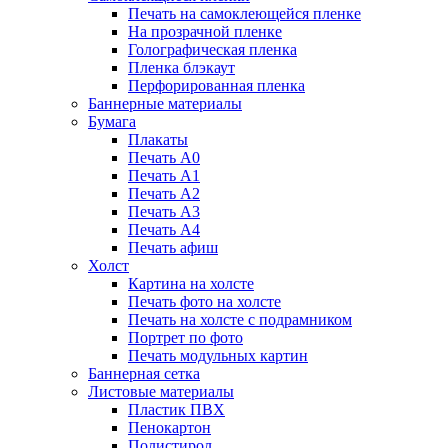
Печать на самоклеющейся пленке
На прозрачной пленке
Голографическая пленка
Пленка блэкаут
Перфорированная пленка
Баннерные материалы
Бумага
Плакаты
Печать А0
Печать А1
Печать А2
Печать А3
Печать А4
Печать афиш
Холст
Картина на холсте
Печать фото на холсте
Печать на холсте с подрамником
Портрет по фото
Печать модульных картин
Баннерная сетка
Листовые материалы
Пластик ПВХ
Пенокартон
Полистирол