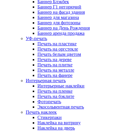
Баннер Блэкбек
Баннер Г1 негорючий
Баннер на фасад здания
Баннер для магазина
Баннер для фотозоны
Баннер на День Рождения
Баннер аренда продажа
УФ-печать
Печать на пластике
Печать на оргстекле
Печать белым цветом
Печать на дереве
Печать на плитке
Печать на металле
Печать на фанере
Интерьерная печать
Интерьерные наклейки
Печать на пленке
Печать на бэклите
Фотопечать
Экосольвентная печать
Печать наклеек
Стикерпаки
Наклейка на витрину
Наклейка на дверь