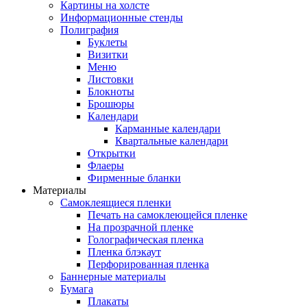
Картины на холсте
Информационные стенды
Полиграфия
Буклеты
Визитки
Меню
Листовки
Блокноты
Брошюры
Календари
Карманные календари
Квартальные календари
Открытки
Флаеры
Фирменные бланки
Материалы
Самоклеящиеся пленки
Печать на самоклеющейся пленке
На прозрачной пленке
Голографическая пленка
Пленка блэкаут
Перфорированная пленка
Баннерные материалы
Бумага
Плакаты