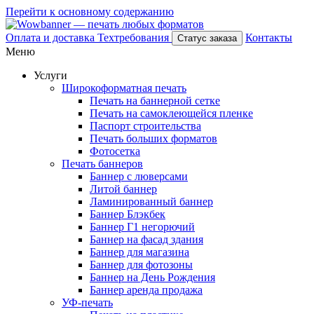
Перейти к основному содержанию
Оплата и доставка
Техтребования
Контакты
Статус заказа
Меню
Услуги
Широкоформатная печать
Печать на баннерной сетке
Печать на самоклеющейся пленке
Паспорт строительства
Печать больших форматов
Фотосетка
Печать баннеров
Баннер с люверсами
Литой баннер
Ламинированный баннер
Баннер Блэкбек
Баннер Г1 негорючий
Баннер на фасад здания
Баннер для магазина
Баннер для фотозоны
Баннер на День Рождения
Баннер аренда продажа
УФ-печать