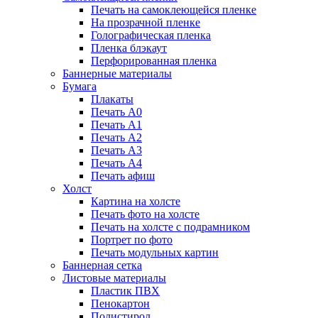
Печать на самоклеющейся пленке
На прозрачной пленке
Голографическая пленка
Пленка блэкаут
Перфорированная пленка
Баннерные материалы
Бумага
Плакаты
Печать А0
Печать А1
Печать А2
Печать А3
Печать А4
Печать афиш
Холст
Картина на холсте
Печать фото на холсте
Печать на холсте с подрамником
Портрет по фото
Печать модульных картин
Баннерная сетка
Листовые материалы
Пластик ПВХ
Пенокартон
Полистирол