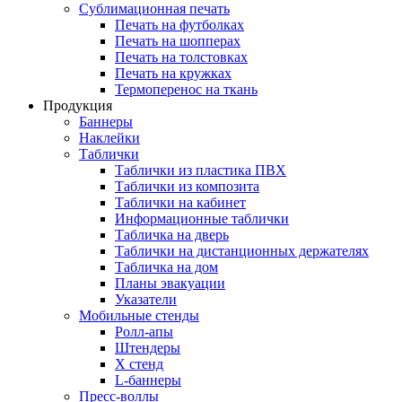
Сублимационная печать
Печать на футболках
Печать на шопперах
Печать на толстовках
Печать на кружках
Термоперенос на ткань
Продукция
Баннеры
Наклейки
Таблички
Таблички из пластика ПВХ
Таблички из композита
Таблички на кабинет
Информационные таблички
Табличка на дверь
Таблички на дистанционных держателях
Табличка на дом
Планы эвакуации
Указатели
Мобильные стенды
Ролл-апы
Штендеры
Х стенд
L-баннеры
Пресс-воллы