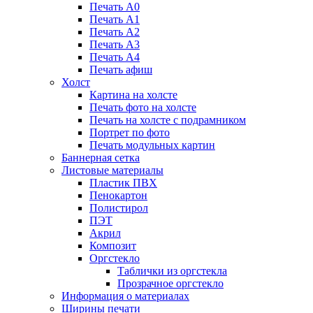
Печать А0
Печать А1
Печать А2
Печать А3
Печать А4
Печать афиш
Холст
Картина на холсте
Печать фото на холсте
Печать на холсте с подрамником
Портрет по фото
Печать модульных картин
Баннерная сетка
Листовые материалы
Пластик ПВХ
Пенокартон
Полистирол
ПЭТ
Акрил
Композит
Оргстекло
Таблички из оргстекла
Прозрачное оргстекло
Информация о материалах
Ширины печати