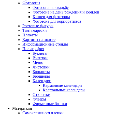
Фотозоны
Фотозона на свадьбу
Фотозона на день рождения и юбилей
Баннер для фотозоны
Фотозона для корпоративов
Ростовые фигуры
Тантамарески
Плакаты
Картины на холсте
Информационные стенды
Полиграфия
Буклеты
Визитки
Меню
Листовки
Блокноты
Брошюры
Календари
Карманные календари
Квартальные календари
Открытки
Флаеры
Фирменные бланки
Материалы
Самоклеящиеся пленки