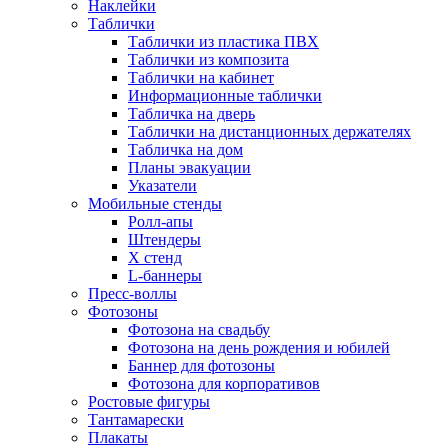
Наклейки
Таблички
Таблички из пластика ПВХ
Таблички из композита
Таблички на кабинет
Информационные таблички
Табличка на дверь
Таблички на дистанционных держателях
Табличка на дом
Планы эвакуации
Указатели
Мобильные стенды
Ролл-апы
Штендеры
Х стенд
L-баннеры
Пресс-воллы
Фотозоны
Фотозона на свадьбу
Фотозона на день рождения и юбилей
Баннер для фотозоны
Фотозона для корпоративов
Ростовые фигуры
Тантамарески
Плакаты