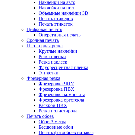
Наклейки на авто
Наклейки на пол
Объемные наклейки 3D
Печать стикеров
Печать этикеток
Цифровая печать
Оперативная печать
Срочная печать
Плоттерная резка
Круглые наклейки
Резка пленки
Резка наклеек
Флуоресцентная пленка
Этикетки
Фрезерная резка
Фрезеровка ЧПУ
Фрезеровка ПВХ
Фрезеровка композита
Фрезеровка оргстекла
Раскрой ПВХ
Резка полистирола
Печать обоев
Обои 3 метра
Бесшовные обои
Печать фотообоев на заказ