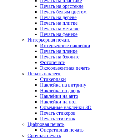
Печать на пластике
Печать на оргстекле
Печать белым цветом
Печать на дереве
Печать на плитке
Печать на металле
Печать на фанере
Интерьерная печать
Интерьерные наклейки
Печать на пленке
Печать на бэклите
Фотопечать
Экосольвентная печать
Печать наклеек
Стикерпаки
Наклейка на витрину
Наклейка на дверь
Наклейки на авто
Наклейки на пол
Объемные наклейки 3D
Печать стикеров
Печать этикеток
Цифровая печать
Оперативная печать
Срочная печать