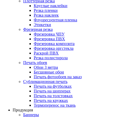
Плоттерная резка
Круглые наклейки
Резка пленки
Резка наклеек
Флуоресцентная пленка
Этикетки
Фрезерная резка
Фрезеровка ЧПУ
Фрезеровка ПВХ
Фрезеровка композита
Фрезеровка оргстекла
Раскрой ПВХ
Резка полистирола
Печать обоев
Обои 3 метра
Бесшовные обои
Печать фотообоев на заказ
Сублимационная печать
Печать на футболках
Печать на шопперах
Печать на толстовках
Печать на кружках
Термоперенос на ткань
Продукция
Баннеры