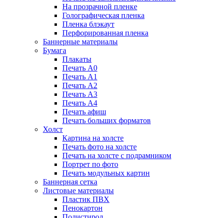
На прозрачной пленке
Голографическая пленка
Пленка блэкаут
Перфорированная пленка
Баннерные материалы
Бумага
Плакаты
Печать А0
Печать А1
Печать А2
Печать А3
Печать А4
Печать афиш
Печать больших форматов
Холст
Картина на холсте
Печать фото на холсте
Печать на холсте с подрамником
Портрет по фото
Печать модульных картин
Баннерная сетка
Листовые материалы
Пластик ПВХ
Пенокартон
Полистирол