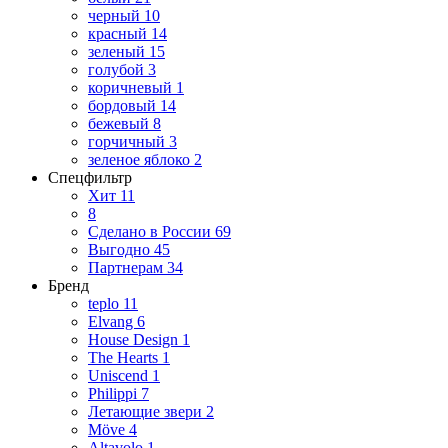
черный
10
красный
14
зеленый
15
голубой
3
коричневый
1
бордовый
14
бежевый
8
горчичный
3
зеленое яблоко
2
Спецфильтр
Хит
11
8
Сделано в России
69
Выгодно
45
Партнерам
34
Бренд
teplo
11
Elvang
6
House Design
1
The Hearts
1
Uniscend
1
Philippi
7
Летающие звери
2
Möve
4
Altavolo
1