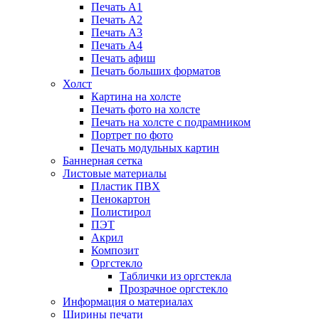
Печать А1
Печать А2
Печать А3
Печать А4
Печать афиш
Печать больших форматов
Холст
Картина на холсте
Печать фото на холсте
Печать на холсте с подрамником
Портрет по фото
Печать модульных картин
Баннерная сетка
Листовые материалы
Пластик ПВХ
Пенокартон
Полистирол
ПЭТ
Акрил
Композит
Оргстекло
Таблички из оргстекла
Прозрачное оргстекло
Информация о материалах
Ширины печати