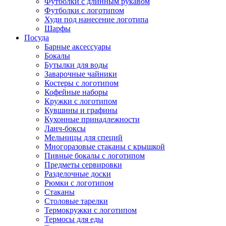
Футболки с длинным рукавом
Футболки с логотипом
Худи под нанесение логотипа
Шарфы
Посуда
Барные аксессуары
Бокалы
Бутылки для воды
Заварочные чайники
Костеры с логотипом
Кофейные наборы
Кружки с логотипом
Кувшины и графины
Кухонные принадлежности
Ланч-боксы
Мельницы для специй
Многоразовые стаканы с крышкой
Пивные бокалы с логотипом
Предметы сервировки
Разделочные доски
Рюмки с логотипом
Стаканы
Столовые тарелки
Термокружки с логотипом
Термосы для еды