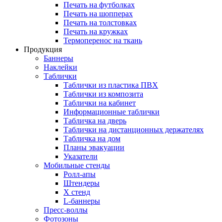
Печать на футболках
Печать на шопперах
Печать на толстовках
Печать на кружках
Термоперенос на ткань
Продукция
Баннеры
Наклейки
Таблички
Таблички из пластика ПВХ
Таблички из композита
Таблички на кабинет
Информационные таблички
Табличка на дверь
Таблички на дистанционных держателях
Табличка на дом
Планы эвакуации
Указатели
Мобильные стенды
Ролл-апы
Штендеры
Х стенд
L-баннеры
Пресс-воллы
Фотозоны