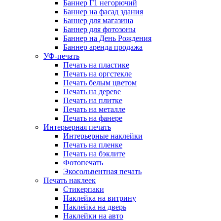
Баннер Г1 негорючий
Баннер на фасад здания
Баннер для магазина
Баннер для фотозоны
Баннер на День Рождения
Баннер аренда продажа
УФ-печать
Печать на пластике
Печать на оргстекле
Печать белым цветом
Печать на дереве
Печать на плитке
Печать на металле
Печать на фанере
Интерьерная печать
Интерьерные наклейки
Печать на пленке
Печать на бэклите
Фотопечать
Экосольвентная печать
Печать наклеек
Стикерпаки
Наклейка на витрину
Наклейка на дверь
Наклейки на авто