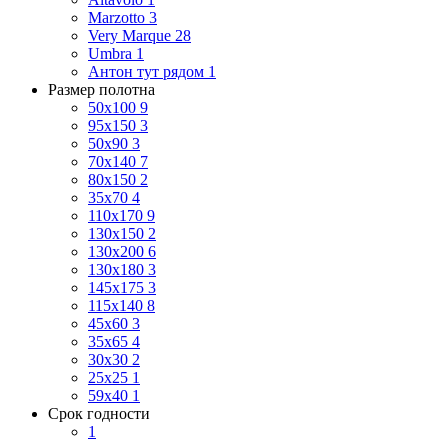
Marzotto
3
Very Marque
28
Umbra
1
Антон тут рядом
1
Размер полотна
50x100
9
95x150
3
50x90
3
70x140
7
80x150
2
35x70
4
110x170
9
130x150
2
130x200
6
130x180
3
145x175
3
115x140
8
45x60
3
35x65
4
30x30
2
25x25
1
59x40
1
Срок годности
1