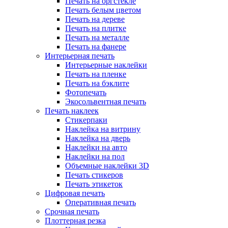
Печать на оргстекле
Печать белым цветом
Печать на дереве
Печать на плитке
Печать на металле
Печать на фанере
Интерьерная печать
Интерьерные наклейки
Печать на пленке
Печать на бэклите
Фотопечать
Экосольвентная печать
Печать наклеек
Стикерпаки
Наклейка на витрину
Наклейка на дверь
Наклейки на авто
Наклейки на пол
Объемные наклейки 3D
Печать стикеров
Печать этикеток
Цифровая печать
Оперативная печать
Срочная печать
Плоттерная резка