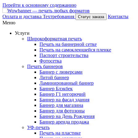
Перейти к основному содержанию
Оплата и доставка
Техтребования
Контакты
Статус заказа
Меню
Услуги
Широкоформатная печать
Печать на баннерной сетке
Печать на самоклеющейся пленке
Паспорт строительства
Фотосетка
Печать баннеров
Баннер с люверсами
Литой баннер
Ламинированный баннер
Баннер Блэкбек
Баннер Г1 негорючий
Баннер на фасад здания
Баннер для магазина
Баннер для фотозоны
Баннер на День Рождения
Баннер аренда продажа
УФ-печать
Печать на пластике