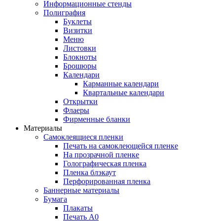
Информационные стенды
Полиграфия
Буклеты
Визитки
Меню
Листовки
Блокноты
Брошюры
Календари
Карманные календари
Квартальные календари
Открытки
Флаеры
Фирменные бланки
Материалы
Самоклеящиеся пленки
Печать на самоклеющейся пленке
На прозрачной пленке
Голографическая пленка
Пленка блэкаут
Перфорированная пленка
Баннерные материалы
Бумага
Плакаты
Печать А0