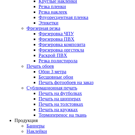
Круглые наклейки
Резка пленки
Резка наклеек
Флуоресцентная пленка
Этикетки
Фрезерная резка
Фрезеровка ЧПУ
Фрезеровка ПВХ
Фрезеровка композита
Фрезеровка оргстекла
Раскрой ПВХ
Резка полистирола
Печать обоев
Обои 3 метра
Бесшовные обои
Печать фотообоев на заказ
Сублимационная печать
Печать на футболках
Печать на шопперах
Печать на толстовках
Печать на кружках
Термоперенос на ткань
Продукция
Баннеры
Наклейки