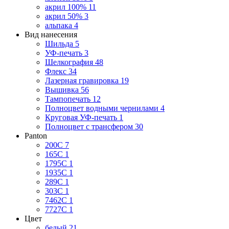
акрил 100%
11
акрил 50%
3
альпака
4
Вид нанесения
Шильда
5
УФ-печать
3
Шелкография
48
Флекс
34
Лазерная гравировка
19
Вышивка
56
Тампопечать
12
Полноцвет водными чернилами
4
Круговая УФ-печать
1
Полноцвет с трансфером
30
Panton
200C
7
165C
1
1795C
1
1935C
1
289C
1
303C
1
7462C
1
7727C
1
Цвет
белый
21