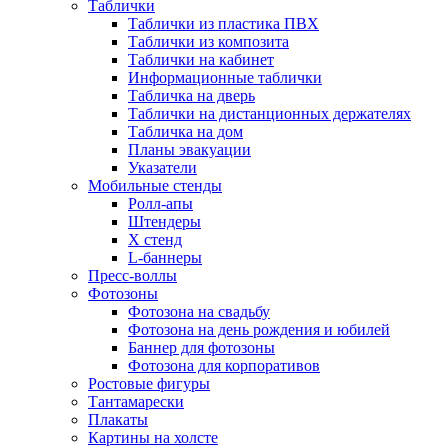
Таблички
Таблички из пластика ПВХ
Таблички из композита
Таблички на кабинет
Информационные таблички
Табличка на дверь
Таблички на дистанционных держателях
Табличка на дом
Планы эвакуации
Указатели
Мобильные стенды
Ролл-апы
Штендеры
Х стенд
L-баннеры
Пресс-воллы
Фотозоны
Фотозона на свадьбу
Фотозона на день рождения и юбилей
Баннер для фотозоны
Фотозона для корпоративов
Ростовые фигуры
Тантамарески
Плакаты
Картины на холсте