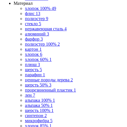
Материал
хлопок 100%
49
флис
13
полиэстер
9
стекло
5
нержавеющая сталь
4
алюминий
3
фарфор
3
полиэстер 100%
2
картон
1
хлопок
6
хлопок 60%
1
плюш
3
шерсть
5
парафин
1
ценные породы дерева
2
шерсть 50%
3
прорезиненный пластик
1
лен
7
альпака 100%
1
альпака 50%
1
шерсть 100%
1
синтепон
2
микрофибра
5
хлопок 85%
1