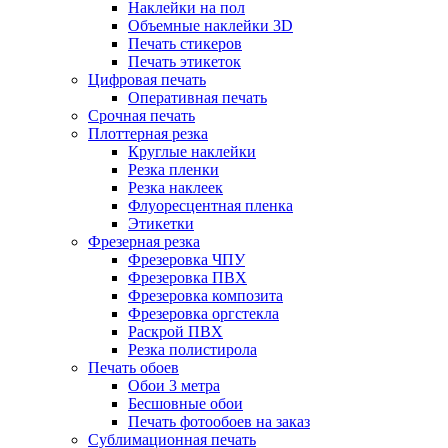
Наклейки на пол
Объемные наклейки 3D
Печать стикеров
Печать этикеток
Цифровая печать
Оперативная печать
Срочная печать
Плоттерная резка
Круглые наклейки
Резка пленки
Резка наклеек
Флуоресцентная пленка
Этикетки
Фрезерная резка
Фрезеровка ЧПУ
Фрезеровка ПВХ
Фрезеровка композита
Фрезеровка оргстекла
Раскрой ПВХ
Резка полистирола
Печать обоев
Обои 3 метра
Бесшовные обои
Печать фотообоев на заказ
Сублимационная печать