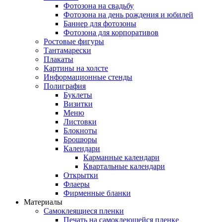
Фотозона на свадьбу
Фотозона на день рождения и юбилей
Баннер для фотозоны
Фотозона для корпоративов
Ростовые фигуры
Тантамарески
Плакаты
Картины на холсте
Информационные стенды
Полиграфия
Буклеты
Визитки
Меню
Листовки
Блокноты
Брошюры
Календари
Карманные календари
Квартальные календари
Открытки
Флаеры
Фирменные бланки
Материалы
Самоклеящиеся пленки
Печать на самоклеющейся пленке