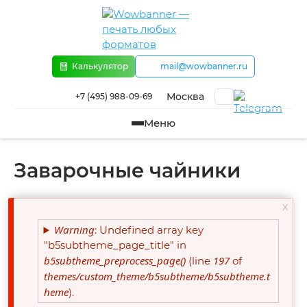
Перейти к основному содержанию
Калькулятор
mail@wowbanner.ru
Москва
+7 (495) 988-09-69
Меню
Заварочные чайники
x
Сообщение об ошибке
Warning
: Undefined array key
"b5subtheme_page_title" in
b5subtheme_preprocess_page()
197
(line
of
themes/custom_theme/b5subtheme/b5subtheme.t
heme
).