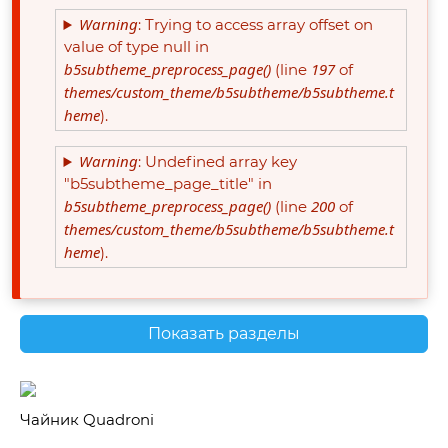
Warning
: Trying to access array offset on
value of type null in
b5subtheme_preprocess_page()
197
(line
of
themes/custom_theme/b5subtheme/b5subtheme.t
heme
).
Warning
: Undefined array key
"b5subtheme_page_title" in
b5subtheme_preprocess_page()
200
(line
of
themes/custom_theme/b5subtheme/b5subtheme.t
heme
).
Показать разделы
Чайник Quadroni