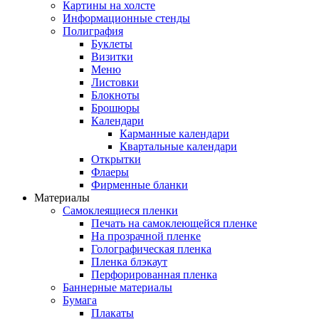
Картины на холсте
Информационные стенды
Полиграфия
Буклеты
Визитки
Меню
Листовки
Блокноты
Брошюры
Календари
Карманные календари
Квартальные календари
Открытки
Флаеры
Фирменные бланки
Материалы
Самоклеящиеся пленки
Печать на самоклеющейся пленке
На прозрачной пленке
Голографическая пленка
Пленка блэкаут
Перфорированная пленка
Баннерные материалы
Бумага
Плакаты