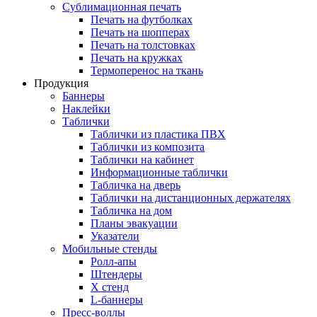
Сублимационная печать
Печать на футболках
Печать на шопперах
Печать на толстовках
Печать на кружках
Термоперенос на ткань
Продукция
Баннеры
Наклейки
Таблички
Таблички из пластика ПВХ
Таблички из композита
Таблички на кабинет
Информационные таблички
Табличка на дверь
Таблички на дистанционных держателях
Табличка на дом
Планы эвакуации
Указатели
Мобильные стенды
Ролл-апы
Штендеры
Х стенд
L-баннеры
Пресс-воллы