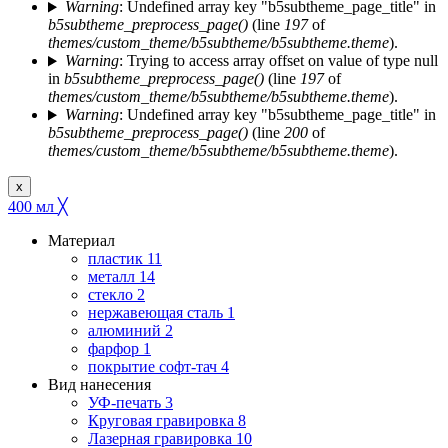
Warning
: Undefined array key "b5subtheme_page_title" in
b5subtheme_preprocess_page()
(line
197
of
themes/custom_theme/b5subtheme/b5subtheme.theme
).
Warning
: Trying to access array offset on value of type null
in
b5subtheme_preprocess_page()
(line
197
of
themes/custom_theme/b5subtheme/b5subtheme.theme
).
Warning
: Undefined array key "b5subtheme_page_title" in
b5subtheme_preprocess_page()
(line
200
of
themes/custom_theme/b5subtheme/b5subtheme.theme
).
x
400 мл
╳
Материал
пластик
11
металл
14
стекло
2
нержавеющая сталь
1
алюминий
2
фарфор
1
покрытие софт-тач
4
Вид нанесения
УФ-печать
3
Круговая гравировка
8
Лазерная гравировка
10