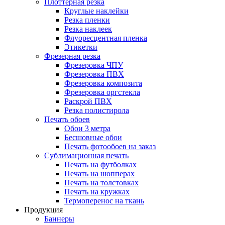
Плоттерная резка
Круглые наклейки
Резка пленки
Резка наклеек
Флуоресцентная пленка
Этикетки
Фрезерная резка
Фрезеровка ЧПУ
Фрезеровка ПВХ
Фрезеровка композита
Фрезеровка оргстекла
Раскрой ПВХ
Резка полистирола
Печать обоев
Обои 3 метра
Бесшовные обои
Печать фотообоев на заказ
Сублимационная печать
Печать на футболках
Печать на шопперах
Печать на толстовках
Печать на кружках
Термоперенос на ткань
Продукция
Баннеры