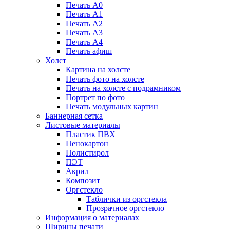
Печать А0
Печать А1
Печать А2
Печать А3
Печать А4
Печать афиш
Холст
Картина на холсте
Печать фото на холсте
Печать на холсте с подрамником
Портрет по фото
Печать модульных картин
Баннерная сетка
Листовые материалы
Пластик ПВХ
Пенокартон
Полистирол
ПЭТ
Акрил
Композит
Оргстекло
Таблички из оргстекла
Прозрачное оргстекло
Информация о материалах
Ширины печати