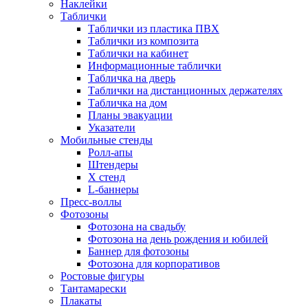
Наклейки
Таблички
Таблички из пластика ПВХ
Таблички из композита
Таблички на кабинет
Информационные таблички
Табличка на дверь
Таблички на дистанционных держателях
Табличка на дом
Планы эвакуации
Указатели
Мобильные стенды
Ролл-апы
Штендеры
Х стенд
L-баннеры
Пресс-воллы
Фотозоны
Фотозона на свадьбу
Фотозона на день рождения и юбилей
Баннер для фотозоны
Фотозона для корпоративов
Ростовые фигуры
Тантамарески
Плакаты