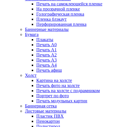
Печать на самоклеющейся пленке
На прозрачной пленке
Голографическая пленка
Пленка блэкаут
Перфорированная пленка
Баннерные материалы
Бумага
Плакаты
Печать А0
Печать А1
Печать А2
Печать А3
Печать А4
Печать афиш
Холст
Картина на холсте
Печать фото на холсте
Печать на холсте с подрамником
Портрет по фото
Печать модульных картин
Баннерная сетка
Листовые материалы
Пластик ПВХ
Пенокартон
Полистирол