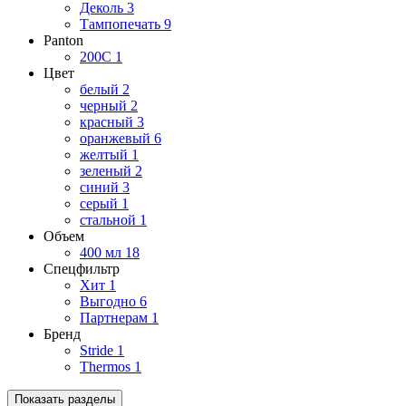
Деколь
3
Тампопечать
9
Panton
200C
1
Цвет
белый
2
черный
2
красный
3
оранжевый
6
желтый
1
зеленый
2
синий
3
серый
1
стальной
1
Объем
400 мл
18
Спецфильтр
Хит
1
Выгодно
6
Партнерам
1
Бренд
Stride
1
Thermos
1
Показать разделы