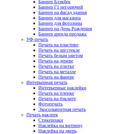
Баннер Блэкбек
Баннер Г1 негорючий
Баннер на фасад здания
Баннер для магазина
Баннер для фотозоны
Баннер на День Рождения
Баннер аренда продажа
УФ-печать
Печать на пластике
Печать на оргстекле
Печать белым цветом
Печать на дереве
Печать на плитке
Печать на металле
Печать на фанере
Интерьерная печать
Интерьерные наклейки
Печать на пленке
Печать на бэклите
Фотопечать
Экосольвентная печать
Печать наклеек
Стикерпаки
Наклейка на витрину
Наклейка на дверь