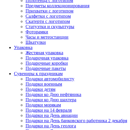
Полотенца с логотипом
Предметы коллекционирования
Прихватки с логотипом
Салфетки с логотипом
Скатерти с логотипом
Статуэтки и скульптуры
Фоторамки
Часы и метеостанции
Шкатулки
Упаковка
Жестяная упаковка
Подарочная упаковка
Подарочные коробки
Подарочные пакеты
Сувениры к праздникам
Подарки автомобилисту
Подарки военным
Подарки детям
Подарки ко Дню нефтяника
Подарки ко Дню шахтера
Подарки морякам
Подарки на 14 февраля
Подарки на День авиации
Подарки на День банковского работника 2 декабря
Подарки на День геолога