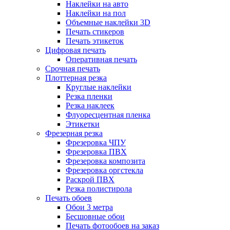
Наклейки на авто
Наклейки на пол
Объемные наклейки 3D
Печать стикеров
Печать этикеток
Цифровая печать
Оперативная печать
Срочная печать
Плоттерная резка
Круглые наклейки
Резка пленки
Резка наклеек
Флуоресцентная пленка
Этикетки
Фрезерная резка
Фрезеровка ЧПУ
Фрезеровка ПВХ
Фрезеровка композита
Фрезеровка оргстекла
Раскрой ПВХ
Резка полистирола
Печать обоев
Обои 3 метра
Бесшовные обои
Печать фотообоев на заказ