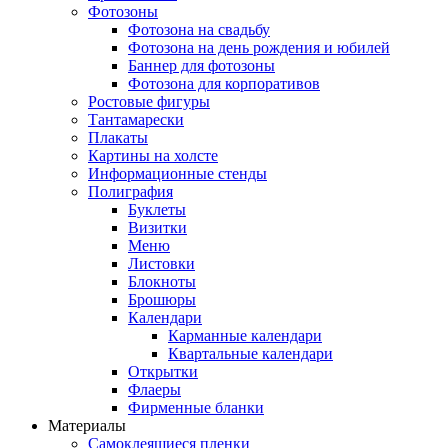
Фотозоны
Фотозона на свадьбу
Фотозона на день рождения и юбилей
Баннер для фотозоны
Фотозона для корпоративов
Ростовые фигуры
Тантамарески
Плакаты
Картины на холсте
Информационные стенды
Полиграфия
Буклеты
Визитки
Меню
Листовки
Блокноты
Брошюры
Календари
Карманные календари
Квартальные календари
Открытки
Флаеры
Фирменные бланки
Материалы
Самоклеящиеся пленки