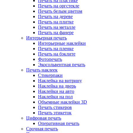
Печать на пластике
Печать на оргстекле
Печать белым цветом
Печать на дереве
Печать на плитке
Печать на металле
Печать на фанере
Интерьерная печать
Интерьерные наклейки
Печать на пленке
Печать на бэклите
Фотопечать
Экосольвентная печать
Печать наклеек
Стикерпаки
Наклейка на витрину
Наклейка на дверь
Наклейки на авто
Наклейки на пол
Объемные наклейки 3D
Печать стикеров
Печать этикеток
Цифровая печать
Оперативная печать
Срочная печать