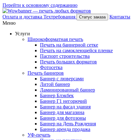
Перейти к основному содержанию
Оплата и доставка
Техтребования
Контакты
Статус заказа
Меню
Услуги
Широкоформатная печать
Печать на баннерной сетке
Печать на самоклеющейся пленке
Паспорт строительства
Печать больших форматов
Фотосетка
Печать баннеров
Баннер с люверсами
Литой баннер
Ламинированный баннер
Баннер Блэкбек
Баннер Г1 негорючий
Баннер на фасад здания
Баннер для магазина
Баннер для фотозоны
Баннер на День Рождения
Баннер аренда продажа
УФ-печать