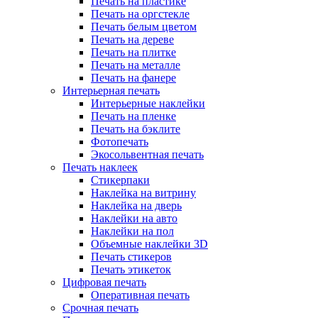
Печать на пластике
Печать на оргстекле
Печать белым цветом
Печать на дереве
Печать на плитке
Печать на металле
Печать на фанере
Интерьерная печать
Интерьерные наклейки
Печать на пленке
Печать на бэклите
Фотопечать
Экосольвентная печать
Печать наклеек
Стикерпаки
Наклейка на витрину
Наклейка на дверь
Наклейки на авто
Наклейки на пол
Объемные наклейки 3D
Печать стикеров
Печать этикеток
Цифровая печать
Оперативная печать
Срочная печать