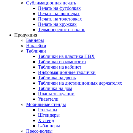
Сублимационная печать
Печать на футболках
Печать на шопперах
Печать на толстовках
Печать на кружках
Термоперенос на ткань
Продукция
Баннеры
Наклейки
Таблички
Таблички из пластика ПВХ
Таблички из композита
Таблички на кабинет
Информационные таблички
Табличка на дверь
Таблички на дистанционных держателях
Табличка на дом
Планы эвакуации
Указатели
Мобильные стенды
Ролл-апы
Штендеры
Х стенд
L-баннеры
Пресс-воллы