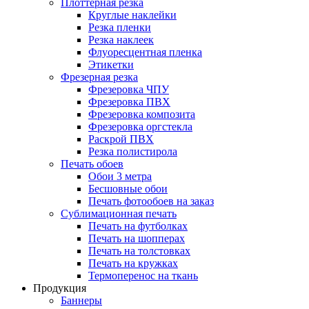
Плоттерная резка
Круглые наклейки
Резка пленки
Резка наклеек
Флуоресцентная пленка
Этикетки
Фрезерная резка
Фрезеровка ЧПУ
Фрезеровка ПВХ
Фрезеровка композита
Фрезеровка оргстекла
Раскрой ПВХ
Резка полистирола
Печать обоев
Обои 3 метра
Бесшовные обои
Печать фотообоев на заказ
Сублимационная печать
Печать на футболках
Печать на шопперах
Печать на толстовках
Печать на кружках
Термоперенос на ткань
Продукция
Баннеры