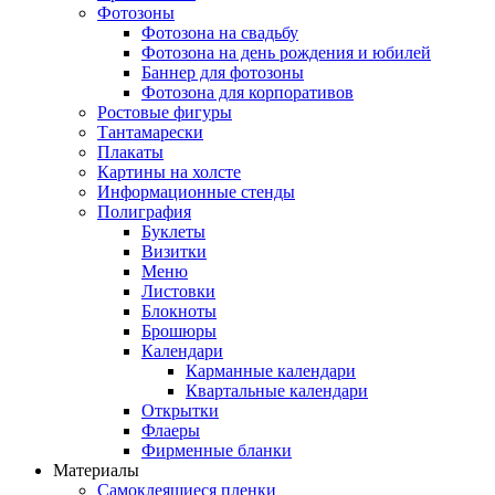
Фотозоны
Фотозона на свадьбу
Фотозона на день рождения и юбилей
Баннер для фотозоны
Фотозона для корпоративов
Ростовые фигуры
Тантамарески
Плакаты
Картины на холсте
Информационные стенды
Полиграфия
Буклеты
Визитки
Меню
Листовки
Блокноты
Брошюры
Календари
Карманные календари
Квартальные календари
Открытки
Флаеры
Фирменные бланки
Материалы
Самоклеящиеся пленки