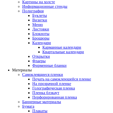
Картины на холсте
Информационные стенды
Полиграфия
Буклеты
Визитки
Меню
Листовки
Блокноты
Брошюры
Календари
Карманные календари
Квартальные календари
Открытки
Флаеры
Фирменные бланки
Материалы
Самоклеящиеся пленки
Печать на самоклеющейся пленке
На прозрачной пленке
Голографическая пленка
Пленка блэкаут
Перфорированная пленка
Баннерные материалы
Бумага
Плакаты