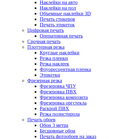
Наклейки на авто
Наклейки на пол
Объемные наклейки 3D
Печать стикеров
Печать этикеток
Цифровая печать
Оперативная печать
Срочная печать
Плоттерная резка
Круглые наклейки
Резка пленки
Резка наклеек
Флуоресцентная пленка
Этикетки
Фрезерная резка
Фрезеровка ЧПУ
Фрезеровка ПВХ
Фрезеровка композита
Фрезеровка оргстекла
Раскрой ПВХ
Резка полистирола
Печать обоев
Обои 3 метра
Бесшовные обои
Печать фотообоев на заказ