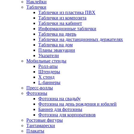
Наклейки
Таблички
Таблички из пластика ПВХ
Таблички из композита
Таблички на кабинет
Информационные таблички
Табличка на дверь
Таблички на дистанционных держателях
Табличка на дом
Планы эвакуации
Указатели
Мобильные стенды
Ролл-апы
Штендеры
Х стенд
L-баннеры
Пресс-воллы
Фотозоны
Фотозона на свадьбу
Фотозона на день рождения и юбилей
Баннер для фотозоны
Фотозона для корпоративов
Ростовые фигуры
Тантамарески
Плакаты