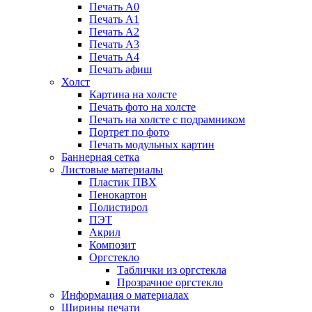
Печать А0
Печать А1
Печать А2
Печать А3
Печать А4
Печать афиш
Холст
Картина на холсте
Печать фото на холсте
Печать на холсте с подрамником
Портрет по фото
Печать модульных картин
Баннерная сетка
Листовые материалы
Пластик ПВХ
Пенокартон
Полистирол
ПЭТ
Акрил
Композит
Оргстекло
Таблички из оргстекла
Прозрачное оргстекло
Информация о материалах
Ширины печати