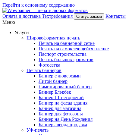
Перейти к основному содержанию
Оплата и доставка
Техтребования
Контакты
Статус заказа
Меню
Услуги
Широкоформатная печать
Печать на баннерной сетке
Печать на самоклеющейся пленке
Паспорт строительства
Печать больших форматов
Фотосетка
Печать баннеров
Баннер с люверсами
Литой баннер
Ламинированный баннер
Баннер Блэкбек
Баннер Г1 негорючий
Баннер на фасад здания
Баннер для магазина
Баннер для фотозоны
Баннер на День Рождения
Баннер аренда продажа
УФ-печать