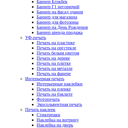
Баннер Блэкбек
Баннер Г1 негорючий
Баннер на фасад здания
Баннер для магазина
Баннер для фотозоны
Баннер на День Рождения
Баннер аренда продажа
УФ-печать
Печать на пластике
Печать на оргстекле
Печать белым цветом
Печать на дереве
Печать на плитке
Печать на металле
Печать на фанере
Интерьерная печать
Интерьерные наклейки
Печать на пленке
Печать на бэклите
Фотопечать
Экосольвентная печать
Печать наклеек
Стикерпаки
Наклейка на витрину
Наклейка на дверь