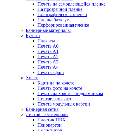
Печать на самоклеющейся пленке
На прозрачной пленке
Голографическая пленка
Пленка блэкаут
Перфорированная пленка
Баннерные материалы
Бумага
Плакаты
Печать А0
Печать А1
Печать А2
Печать А3
Печать А4
Печать афиш
Холст
Картина на холсте
Печать фото на холсте
Печать на холсте с подрамником
Портрет по фото
Печать модульных картин
Баннерная сетка
Листовые материалы
Пластик ПВХ
Пенокартон
Полистирол