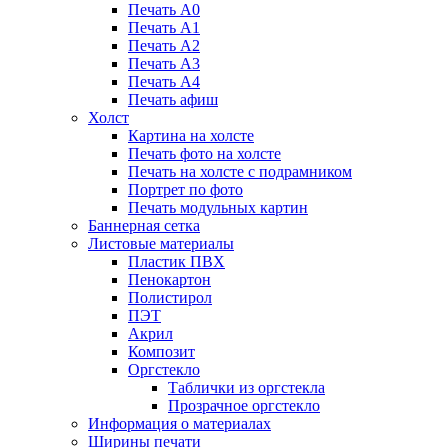
Печать А0
Печать А1
Печать А2
Печать А3
Печать А4
Печать афиш
Холст
Картина на холсте
Печать фото на холсте
Печать на холсте с подрамником
Портрет по фото
Печать модульных картин
Баннерная сетка
Листовые материалы
Пластик ПВХ
Пенокартон
Полистирол
ПЭТ
Акрил
Композит
Оргстекло
Таблички из оргстекла
Прозрачное оргстекло
Информация о материалах
Ширины печати