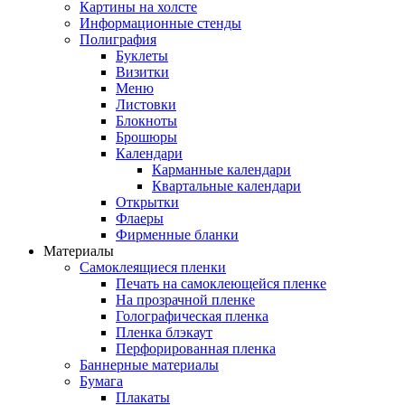
Картины на холсте
Информационные стенды
Полиграфия
Буклеты
Визитки
Меню
Листовки
Блокноты
Брошюры
Календари
Карманные календари
Квартальные календари
Открытки
Флаеры
Фирменные бланки
Материалы
Самоклеящиеся пленки
Печать на самоклеющейся пленке
На прозрачной пленке
Голографическая пленка
Пленка блэкаут
Перфорированная пленка
Баннерные материалы
Бумага
Плакаты