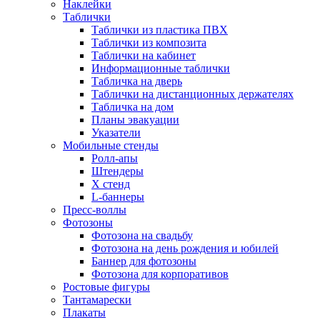
Наклейки
Таблички
Таблички из пластика ПВХ
Таблички из композита
Таблички на кабинет
Информационные таблички
Табличка на дверь
Таблички на дистанционных держателях
Табличка на дом
Планы эвакуации
Указатели
Мобильные стенды
Ролл-апы
Штендеры
Х стенд
L-баннеры
Пресс-воллы
Фотозоны
Фотозона на свадьбу
Фотозона на день рождения и юбилей
Баннер для фотозоны
Фотозона для корпоративов
Ростовые фигуры
Тантамарески
Плакаты