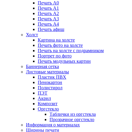
Печать А0
Печать А1
Печать А2
Печать А3
Печать А4
Печать афиш
Холст
Картина на холсте
Печать фото на холсте
Печать на холсте с подрамником
Портрет по фото
Печать модульных картин
Баннерная сетка
Листовые материалы
Пластик ПВХ
Пенокартон
Полистирол
ПЭТ
Акрил
Композит
Оргстекло
Таблички из оргстекла
Прозрачное оргстекло
Информация о материалах
Ширины печати