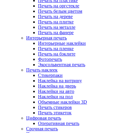
Печать на пластике
Печать на оргстекле
Печать белым цветом
Печать на дереве
Печать на плитке
Печать на металле
Печать на фанере
Интерьерная печать
Интерьерные наклейки
Печать на пленке
Печать на бэклите
Фотопечать
Экосольвентная печать
Печать наклеек
Стикерпаки
Наклейка на витрину
Наклейка на дверь
Наклейки на авто
Наклейки на пол
Объемные наклейки 3D
Печать стикеров
Печать этикеток
Цифровая печать
Оперативная печать
Срочная печать