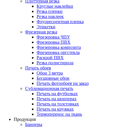
Плоттерная резка
Круглые наклейки
Резка пленки
Резка наклеек
Флуоресцентная пленка
Этикетки
Фрезерная резка
Фрезеровка ЧПУ
Фрезеровка ПВХ
Фрезеровка композита
Фрезеровка оргстекла
Раскрой ПВХ
Резка полистирола
Печать обоев
Обои 3 метра
Бесшовные обои
Печать фотообоев на заказ
Сублимационная печать
Печать на футболках
Печать на шопперах
Печать на толстовках
Печать на кружках
Термоперенос на ткань
Продукция
Баннеры