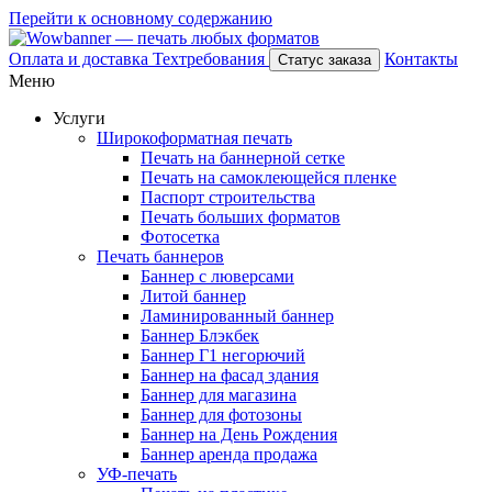
Перейти к основному содержанию
Оплата и доставка
Техтребования
Контакты
Статус заказа
Меню
Услуги
Широкоформатная печать
Печать на баннерной сетке
Печать на самоклеющейся пленке
Паспорт строительства
Печать больших форматов
Фотосетка
Печать баннеров
Баннер с люверсами
Литой баннер
Ламинированный баннер
Баннер Блэкбек
Баннер Г1 негорючий
Баннер на фасад здания
Баннер для магазина
Баннер для фотозоны
Баннер на День Рождения
Баннер аренда продажа
УФ-печать