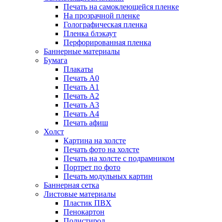
Печать на самоклеющейся пленке
На прозрачной пленке
Голографическая пленка
Пленка блэкаут
Перфорированная пленка
Баннерные материалы
Бумага
Плакаты
Печать А0
Печать А1
Печать А2
Печать А3
Печать А4
Печать афиш
Холст
Картина на холсте
Печать фото на холсте
Печать на холсте с подрамником
Портрет по фото
Печать модульных картин
Баннерная сетка
Листовые материалы
Пластик ПВХ
Пенокартон
Полистирол