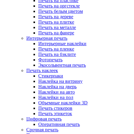
Печать на пластике
Печать на оргстекле
Печать белым цветом
Печать на дереве
Печать на плитке
Печать на металле
Печать на фанере
Интерьерная печать
Интерьерные наклейки
Печать на пленке
Печать на бэклите
Фотопечать
Экосольвентная печать
Печать наклеек
Стикерпаки
Наклейка на витрину
Наклейка на дверь
Наклейки на авто
Наклейки на пол
Объемные наклейки 3D
Печать стикеров
Печать этикеток
Цифровая печать
Оперативная печать
Срочная печать