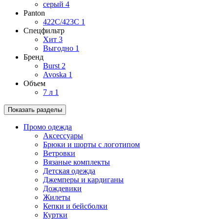
серый
4
Panton
422C/423C
1
Спецфильтр
Хит
3
Выгодно
1
Бренд
Burst
2
Avoska
1
Объем
7 л
1
Показать разделы
Промо одежда
Аксессуары
Брюки и шорты с логотипом
Ветровки
Вязаные комплекты
Детская одежда
Джемперы и кардиганы
Дождевики
Жилеты
Кепки и бейсболки
Куртки