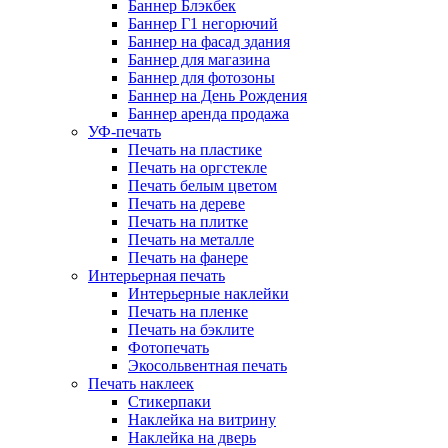
Баннер Блэкбек
Баннер Г1 негорючий
Баннер на фасад здания
Баннер для магазина
Баннер для фотозоны
Баннер на День Рождения
Баннер аренда продажа
УФ-печать
Печать на пластике
Печать на оргстекле
Печать белым цветом
Печать на дереве
Печать на плитке
Печать на металле
Печать на фанере
Интерьерная печать
Интерьерные наклейки
Печать на пленке
Печать на бэклите
Фотопечать
Экосольвентная печать
Печать наклеек
Стикерпаки
Наклейка на витрину
Наклейка на дверь