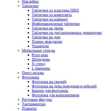
Наклейки
Таблички
Таблички из пластика ПВХ
Таблички из композита
Таблички на кабинет
Информационные таблички
Табличка на дверь
Таблички на дистанционных держателях
Табличка на дом
Планы эвакуации
Указатели
Мобильные стенды
Ролл-апы
Штендеры
Х стенд
L-баннеры
Пресс-воллы
Фотозоны
Фотозона на свадьбу
Фотозона на день рождения и юбилей
Баннер для фотозоны
Фотозона для корпоративов
Ростовые фигуры
Тантамарески
Плакаты