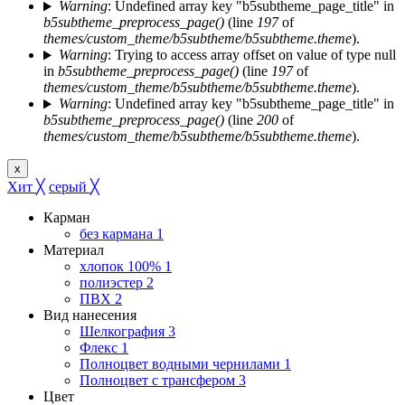
Warning
: Undefined array key "b5subtheme_page_title" in
b5subtheme_preprocess_page()
(line
197
of
themes/custom_theme/b5subtheme/b5subtheme.theme
).
Warning
: Trying to access array offset on value of type null
in
b5subtheme_preprocess_page()
(line
197
of
themes/custom_theme/b5subtheme/b5subtheme.theme
).
Warning
: Undefined array key "b5subtheme_page_title" in
b5subtheme_preprocess_page()
(line
200
of
themes/custom_theme/b5subtheme/b5subtheme.theme
).
x
Хит
╳
серый
╳
Карман
без кармана
1
Материал
хлопок 100%
1
полиэстер
2
ПВХ
2
Вид нанесения
Шелкография
3
Флекс
1
Полноцвет водными чернилами
1
Полноцвет с трансфером
3
Цвет