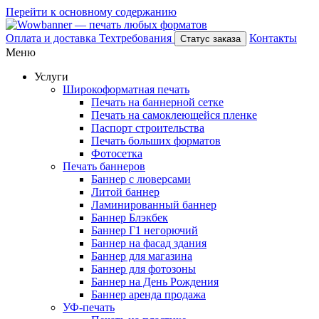
Перейти к основному содержанию
Оплата и доставка
Техтребования
Контакты
Статус заказа
Меню
Услуги
Широкоформатная печать
Печать на баннерной сетке
Печать на самоклеющейся пленке
Паспорт строительства
Печать больших форматов
Фотосетка
Печать баннеров
Баннер с люверсами
Литой баннер
Ламинированный баннер
Баннер Блэкбек
Баннер Г1 негорючий
Баннер на фасад здания
Баннер для магазина
Баннер для фотозоны
Баннер на День Рождения
Баннер аренда продажа
УФ-печать