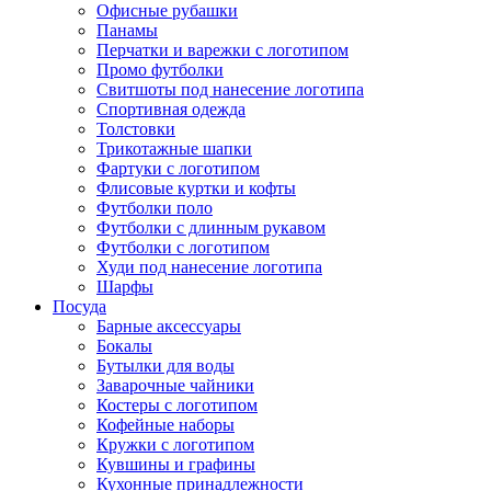
Офисные рубашки
Панамы
Перчатки и варежки с логотипом
Промо футболки
Свитшоты под нанесение логотипа
Спортивная одежда
Толстовки
Трикотажные шапки
Фартуки с логотипом
Флисовые куртки и кофты
Футболки поло
Футболки с длинным рукавом
Футболки с логотипом
Худи под нанесение логотипа
Шарфы
Посуда
Барные аксессуары
Бокалы
Бутылки для воды
Заварочные чайники
Костеры с логотипом
Кофейные наборы
Кружки с логотипом
Кувшины и графины
Кухонные принадлежности