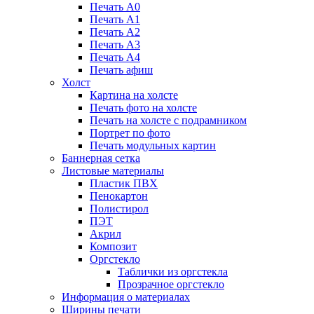
Печать А0
Печать А1
Печать А2
Печать А3
Печать А4
Печать афиш
Холст
Картина на холсте
Печать фото на холсте
Печать на холсте с подрамником
Портрет по фото
Печать модульных картин
Баннерная сетка
Листовые материалы
Пластик ПВХ
Пенокартон
Полистирол
ПЭТ
Акрил
Композит
Оргстекло
Таблички из оргстекла
Прозрачное оргстекло
Информация о материалах
Ширины печати