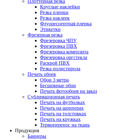
Плоттерная резка
Круглые наклейки
Резка пленки
Резка наклеек
Флуоресцентная пленка
Этикетки
Фрезерная резка
Фрезеровка ЧПУ
Фрезеровка ПВХ
Фрезеровка композита
Фрезеровка оргстекла
Раскрой ПВХ
Резка полистирола
Печать обоев
Обои 3 метра
Бесшовные обои
Печать фотообоев на заказ
Сублимационная печать
Печать на футболках
Печать на шопперах
Печать на толстовках
Печать на кружках
Термоперенос на ткань
Продукция
Баннеры