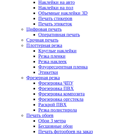
Наклейки на авто
Наклейки на пол
Объемные наклейки 3D
Печать стикеров
Печать этикеток
Цифровая печать
Оперативная печать
Срочная печать
Плоттерная резка
Круглые наклейки
Резка пленки
Резка наклеек
Флуоресцентная пленка
Этикетки
Фрезерная резка
Фрезеровка ЧПУ
Фрезеровка ПВХ
Фрезеровка композита
Фрезеровка оргстекла
Раскрой ПВХ
Резка полистирола
Печать обоев
Обои 3 метра
Бесшовные обои
Печать фотообоев на заказ