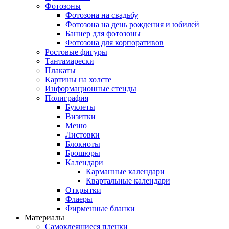
Фотозоны
Фотозона на свадьбу
Фотозона на день рождения и юбилей
Баннер для фотозоны
Фотозона для корпоративов
Ростовые фигуры
Тантамарески
Плакаты
Картины на холсте
Информационные стенды
Полиграфия
Буклеты
Визитки
Меню
Листовки
Блокноты
Брошюры
Календари
Карманные календари
Квартальные календари
Открытки
Флаеры
Фирменные бланки
Материалы
Самоклеящиеся пленки