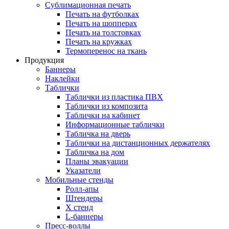
Сублимационная печать
Печать на футболках
Печать на шопперах
Печать на толстовках
Печать на кружках
Термоперенос на ткань
Продукция
Баннеры
Наклейки
Таблички
Таблички из пластика ПВХ
Таблички из композита
Таблички на кабинет
Информационные таблички
Табличка на дверь
Таблички на дистанционных держателях
Табличка на дом
Планы эвакуации
Указатели
Мобильные стенды
Ролл-апы
Штендеры
Х стенд
L-баннеры
Пресс-воллы