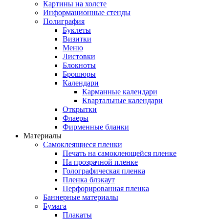
Картины на холсте
Информационные стенды
Полиграфия
Буклеты
Визитки
Меню
Листовки
Блокноты
Брошюры
Календари
Карманные календари
Квартальные календари
Открытки
Флаеры
Фирменные бланки
Материалы
Самоклеящиеся пленки
Печать на самоклеющейся пленке
На прозрачной пленке
Голографическая пленка
Пленка блэкаут
Перфорированная пленка
Баннерные материалы
Бумага
Плакаты