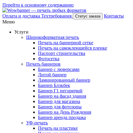
Перейти к основному содержанию
Оплата и доставка
Техтребования
Контакты
Статус заказа
Меню
Услуги
Широкоформатная печать
Печать на баннерной сетке
Печать на самоклеющейся пленке
Паспорт строительства
Фотосетка
Печать баннеров
Баннер с люверсами
Литой баннер
Ламинированный баннер
Баннер Блэкбек
Баннер Г1 негорючий
Баннер на фасад здания
Баннер для магазина
Баннер для фотозоны
Баннер на День Рождения
Баннер аренда продажа
УФ-печать
Печать на пластике