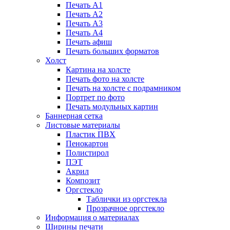
Печать А1
Печать А2
Печать А3
Печать А4
Печать афиш
Печать больших форматов
Холст
Картина на холсте
Печать фото на холсте
Печать на холсте с подрамником
Портрет по фото
Печать модульных картин
Баннерная сетка
Листовые материалы
Пластик ПВХ
Пенокартон
Полистирол
ПЭТ
Акрил
Композит
Оргстекло
Таблички из оргстекла
Прозрачное оргстекло
Информация о материалах
Ширины печати