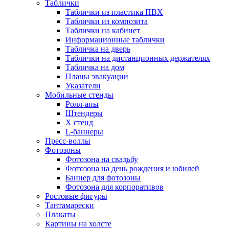
Таблички
Таблички из пластика ПВХ
Таблички из композита
Таблички на кабинет
Информационные таблички
Табличка на дверь
Таблички на дистанционных держателях
Табличка на дом
Планы эвакуации
Указатели
Мобильные стенды
Ролл-апы
Штендеры
Х стенд
L-баннеры
Пресс-воллы
Фотозоны
Фотозона на свадьбу
Фотозона на день рождения и юбилей
Баннер для фотозоны
Фотозона для корпоративов
Ростовые фигуры
Тантамарески
Плакаты
Картины на холсте