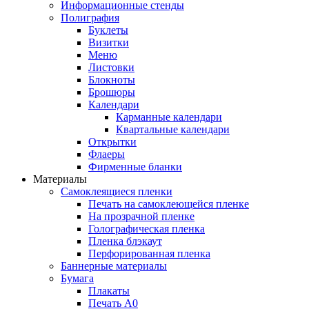
Информационные стенды
Полиграфия
Буклеты
Визитки
Меню
Листовки
Блокноты
Брошюры
Календари
Карманные календари
Квартальные календари
Открытки
Флаеры
Фирменные бланки
Материалы
Самоклеящиеся пленки
Печать на самоклеющейся пленке
На прозрачной пленке
Голографическая пленка
Пленка блэкаут
Перфорированная пленка
Баннерные материалы
Бумага
Плакаты
Печать А0