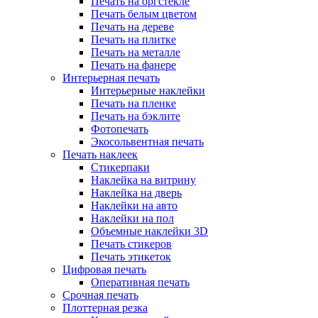
Печать на оргстекле
Печать белым цветом
Печать на дереве
Печать на плитке
Печать на металле
Печать на фанере
Интерьерная печать
Интерьерные наклейки
Печать на пленке
Печать на бэклите
Фотопечать
Экосольвентная печать
Печать наклеек
Стикерпаки
Наклейка на витрину
Наклейка на дверь
Наклейки на авто
Наклейки на пол
Объемные наклейки 3D
Печать стикеров
Печать этикеток
Цифровая печать
Оперативная печать
Срочная печать
Плоттерная резка