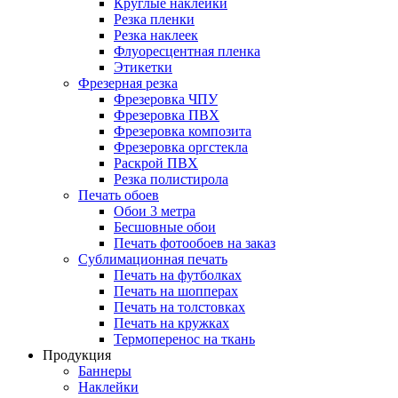
Круглые наклейки
Резка пленки
Резка наклеек
Флуоресцентная пленка
Этикетки
Фрезерная резка
Фрезеровка ЧПУ
Фрезеровка ПВХ
Фрезеровка композита
Фрезеровка оргстекла
Раскрой ПВХ
Резка полистирола
Печать обоев
Обои 3 метра
Бесшовные обои
Печать фотообоев на заказ
Сублимационная печать
Печать на футболках
Печать на шопперах
Печать на толстовках
Печать на кружках
Термоперенос на ткань
Продукция
Баннеры
Наклейки