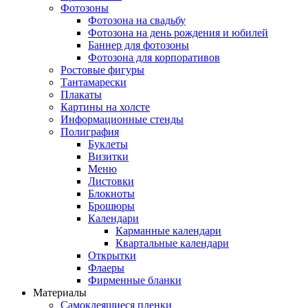
Фотозоны
Фотозона на свадьбу
Фотозона на день рождения и юбилей
Баннер для фотозоны
Фотозона для корпоративов
Ростовые фигуры
Тантамарески
Плакаты
Картины на холсте
Информационные стенды
Полиграфия
Буклеты
Визитки
Меню
Листовки
Блокноты
Брошюры
Календари
Карманные календари
Квартальные календари
Открытки
Флаеры
Фирменные бланки
Материалы
Самоклеящиеся пленки