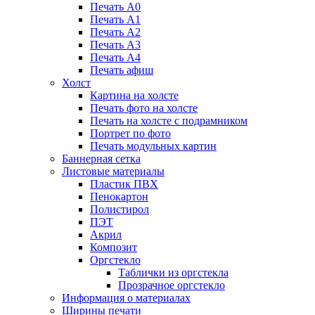
Печать А0
Печать А1
Печать А2
Печать А3
Печать А4
Печать афиш
Холст
Картина на холсте
Печать фото на холсте
Печать на холсте с подрамником
Портрет по фото
Печать модульных картин
Баннерная сетка
Листовые материалы
Пластик ПВХ
Пенокартон
Полистирол
ПЭТ
Акрил
Композит
Оргстекло
Таблички из оргстекла
Прозрачное оргстекло
Информация о материалах
Ширины печати