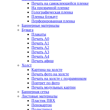
Печать на самоклеющейся пленке
На прозрачной пленке
Голографическая пленка
Пленка блэкаут
Перфорированная пленка
Баннерные материалы
Бумага
Плакаты
Печать А0
Печать А1
Печать А2
Печать А3
Печать А4
Печать афиш
Холст
Картина на холсте
Печать фото на холсте
Печать на холсте с подрамником
Портрет по фото
Печать модульных картин
Баннерная сетка
Листовые материалы
Пластик ПВХ
Пенокартон
Полистирол