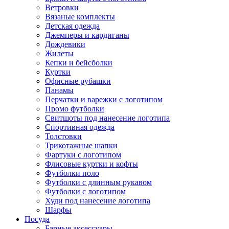
Ветровки
Вязаные комплекты
Детская одежда
Джемперы и кардиганы
Дождевики
Жилеты
Кепки и бейсболки
Куртки
Офисные рубашки
Панамы
Перчатки и варежки с логотипом
Промо футболки
Свитшоты под нанесение логотипа
Спортивная одежда
Толстовки
Трикотажные шапки
Фартуки с логотипом
Флисовые куртки и кофты
Футболки поло
Футболки с длинным рукавом
Футболки с логотипом
Худи под нанесение логотипа
Шарфы
Посуда
Барные аксессуары