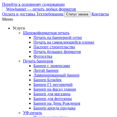
Перейти к основному содержанию
Оплата и доставка
Техтребования
Контакты
Статус заказа
Меню
Услуги
Широкоформатная печать
Печать на баннерной сетке
Печать на самоклеющейся пленке
Паспорт строительства
Печать больших форматов
Фотосетка
Печать баннеров
Баннер с люверсами
Литой баннер
Ламинированный баннер
Баннер Блэкбек
Баннер Г1 негорючий
Баннер на фасад здания
Баннер для магазина
Баннер для фотозоны
Баннер на День Рождения
Баннер аренда продажа
УФ-печать