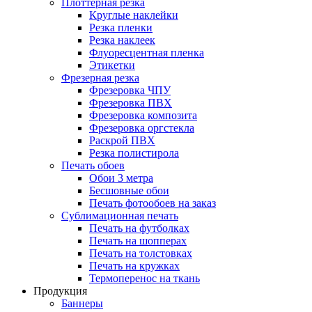
Плоттерная резка
Круглые наклейки
Резка пленки
Резка наклеек
Флуоресцентная пленка
Этикетки
Фрезерная резка
Фрезеровка ЧПУ
Фрезеровка ПВХ
Фрезеровка композита
Фрезеровка оргстекла
Раскрой ПВХ
Резка полистирола
Печать обоев
Обои 3 метра
Бесшовные обои
Печать фотообоев на заказ
Сублимационная печать
Печать на футболках
Печать на шопперах
Печать на толстовках
Печать на кружках
Термоперенос на ткань
Продукция
Баннеры