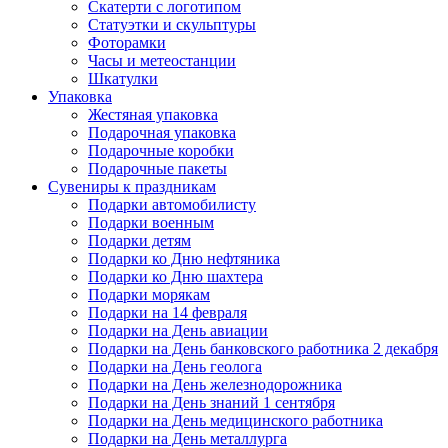
Скатерти с логотипом
Статуэтки и скульптуры
Фоторамки
Часы и метеостанции
Шкатулки
Упаковка
Жестяная упаковка
Подарочная упаковка
Подарочные коробки
Подарочные пакеты
Сувениры к праздникам
Подарки автомобилисту
Подарки военным
Подарки детям
Подарки ко Дню нефтяника
Подарки ко Дню шахтера
Подарки морякам
Подарки на 14 февраля
Подарки на День авиации
Подарки на День банковского работника 2 декабря
Подарки на День геолога
Подарки на День железнодорожника
Подарки на День знаний 1 сентября
Подарки на День медицинского работника
Подарки на День металлурга