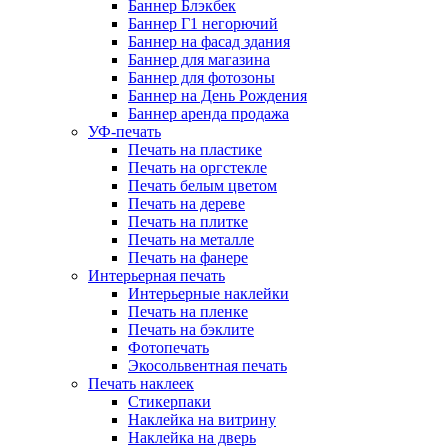
Баннер Блэкбек
Баннер Г1 негорючий
Баннер на фасад здания
Баннер для магазина
Баннер для фотозоны
Баннер на День Рождения
Баннер аренда продажа
УФ-печать
Печать на пластике
Печать на оргстекле
Печать белым цветом
Печать на дереве
Печать на плитке
Печать на металле
Печать на фанере
Интерьерная печать
Интерьерные наклейки
Печать на пленке
Печать на бэклите
Фотопечать
Экосольвентная печать
Печать наклеек
Стикерпаки
Наклейка на витрину
Наклейка на дверь