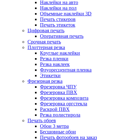
Наклейки на авто
Наклейки на пол
Объемные наклейки 3D
Печать стикеров
Печать этикеток
Цифровая печать
Оперативная печать
Срочная печать
Плоттерная резка
Круглые наклейки
Резка пленки
Резка наклеек
Флуоресцентная пленка
Этикетки
Фрезерная резка
Фрезеровка ЧПУ
Фрезеровка ПВХ
Фрезеровка композита
Фрезеровка оргстекла
Раскрой ПВХ
Резка полистирола
Печать обоев
Обои 3 метра
Бесшовные обои
Печать фотообоев на заказ