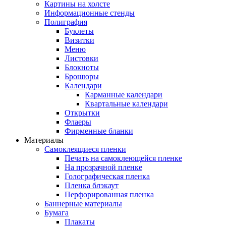
Картины на холсте
Информационные стенды
Полиграфия
Буклеты
Визитки
Меню
Листовки
Блокноты
Брошюры
Календари
Карманные календари
Квартальные календари
Открытки
Флаеры
Фирменные бланки
Материалы
Самоклеящиеся пленки
Печать на самоклеющейся пленке
На прозрачной пленке
Голографическая пленка
Пленка блэкаут
Перфорированная пленка
Баннерные материалы
Бумага
Плакаты