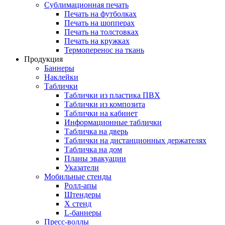
Сублимационная печать
Печать на футболках
Печать на шопперах
Печать на толстовках
Печать на кружках
Термоперенос на ткань
Продукция
Баннеры
Наклейки
Таблички
Таблички из пластика ПВХ
Таблички из композита
Таблички на кабинет
Информационные таблички
Табличка на дверь
Таблички на дистанционных держателях
Табличка на дом
Планы эвакуации
Указатели
Мобильные стенды
Ролл-апы
Штендеры
Х стенд
L-баннеры
Пресс-воллы