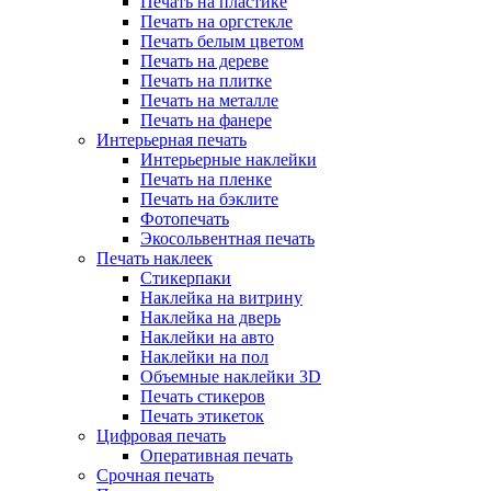
Печать на пластике
Печать на оргстекле
Печать белым цветом
Печать на дереве
Печать на плитке
Печать на металле
Печать на фанере
Интерьерная печать
Интерьерные наклейки
Печать на пленке
Печать на бэклите
Фотопечать
Экосольвентная печать
Печать наклеек
Стикерпаки
Наклейка на витрину
Наклейка на дверь
Наклейки на авто
Наклейки на пол
Объемные наклейки 3D
Печать стикеров
Печать этикеток
Цифровая печать
Оперативная печать
Срочная печать