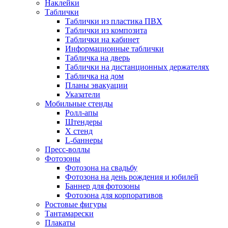
Наклейки
Таблички
Таблички из пластика ПВХ
Таблички из композита
Таблички на кабинет
Информационные таблички
Табличка на дверь
Таблички на дистанционных держателях
Табличка на дом
Планы эвакуации
Указатели
Мобильные стенды
Ролл-апы
Штендеры
Х стенд
L-баннеры
Пресс-воллы
Фотозоны
Фотозона на свадьбу
Фотозона на день рождения и юбилей
Баннер для фотозоны
Фотозона для корпоративов
Ростовые фигуры
Тантамарески
Плакаты