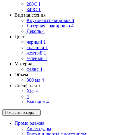
200C
1
349C
1
Вид нанесения
Круговая гравировка
4
Лазерная гравировка
4
Деколь
4
Цвет
черный
1
красный
1
желтый
1
зеленый
1
Материал
фаянс
4
Объем
300 мл
4
Спецфильтр
Хит
4
4
Выгодно
4
Показать разделы
Промо одежда
Аксессуары
Брюки и шорты с логотипом