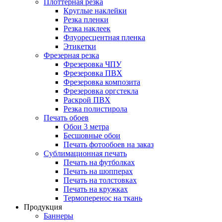
Плоттерная резка
Круглые наклейки
Резка пленки
Резка наклеек
Флуоресцентная пленка
Этикетки
Фрезерная резка
Фрезеровка ЧПУ
Фрезеровка ПВХ
Фрезеровка композита
Фрезеровка оргстекла
Раскрой ПВХ
Резка полистирола
Печать обоев
Обои 3 метра
Бесшовные обои
Печать фотообоев на заказ
Сублимационная печать
Печать на футболках
Печать на шопперах
Печать на толстовках
Печать на кружках
Термоперенос на ткань
Продукция
Баннеры