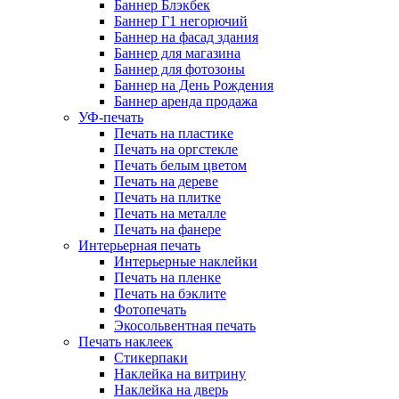
Баннер Блэкбек
Баннер Г1 негорючий
Баннер на фасад здания
Баннер для магазина
Баннер для фотозоны
Баннер на День Рождения
Баннер аренда продажа
УФ-печать
Печать на пластике
Печать на оргстекле
Печать белым цветом
Печать на дереве
Печать на плитке
Печать на металле
Печать на фанере
Интерьерная печать
Интерьерные наклейки
Печать на пленке
Печать на бэклите
Фотопечать
Экосольвентная печать
Печать наклеек
Стикерпаки
Наклейка на витрину
Наклейка на дверь