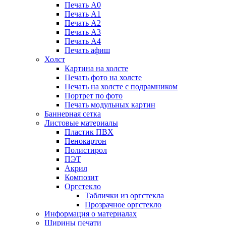
Печать А0
Печать А1
Печать А2
Печать А3
Печать А4
Печать афиш
Холст
Картина на холсте
Печать фото на холсте
Печать на холсте с подрамником
Портрет по фото
Печать модульных картин
Баннерная сетка
Листовые материалы
Пластик ПВХ
Пенокартон
Полистирол
ПЭТ
Акрил
Композит
Оргстекло
Таблички из оргстекла
Прозрачное оргстекло
Информация о материалах
Ширины печати