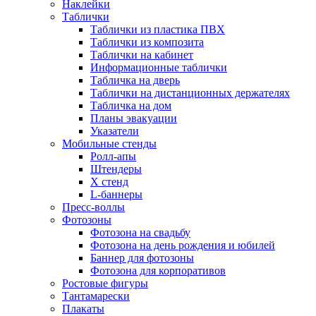
Наклейки
Таблички
Таблички из пластика ПВХ
Таблички из композита
Таблички на кабинет
Информационные таблички
Табличка на дверь
Таблички на дистанционных держателях
Табличка на дом
Планы эвакуации
Указатели
Мобильные стенды
Ролл-апы
Штендеры
Х стенд
L-баннеры
Пресс-воллы
Фотозоны
Фотозона на свадьбу
Фотозона на день рождения и юбилей
Баннер для фотозоны
Фотозона для корпоративов
Ростовые фигуры
Тантамарески
Плакаты