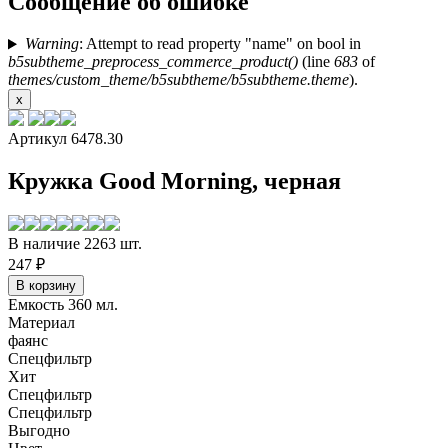
Сообщение об ошибке
Warning
: Attempt to read property "name" on bool in
b5subtheme_preprocess_commerce_product()
(line
683
of
themes/custom_theme/b5subtheme/b5subtheme.theme
).
x
Артикул 6478.30
Кружка Good Morning, черная
В наличие 2263 шт.
247 ₽
Емкость 360 мл.
Материал
фаянс
Спецфильтр
Хит
Спецфильтр
Спецфильтр
Выгодно