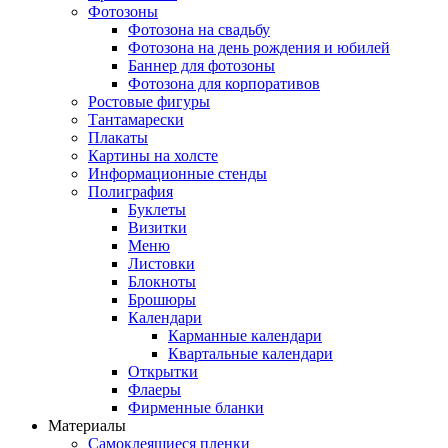
Фотозоны
Фотозона на свадьбу
Фотозона на день рождения и юбилей
Баннер для фотозоны
Фотозона для корпоративов
Ростовые фигуры
Тантамарески
Плакаты
Картины на холсте
Информационные стенды
Полиграфия
Буклеты
Визитки
Меню
Листовки
Блокноты
Брошюры
Календари
Карманные календари
Квартальные календари
Открытки
Флаеры
Фирменные бланки
Материалы
Самоклеящиеся пленки