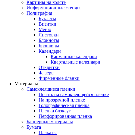
Картины на холсте
Информационные стенды
Полиграфия
Буклеты
Визитки
Меню
Листовки
Блокноты
Брошюры
Календари
Карманные календари
Квартальные календари
Открытки
Флаеры
Фирменные бланки
Материалы
Самоклеящиеся пленки
Печать на самоклеющейся пленке
На прозрачной пленке
Голографическая пленка
Пленка блэкаут
Перфорированная пленка
Баннерные материалы
Бумага
Плакаты