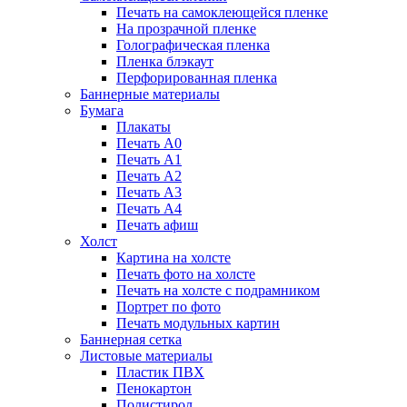
Печать на самоклеющейся пленке
На прозрачной пленке
Голографическая пленка
Пленка блэкаут
Перфорированная пленка
Баннерные материалы
Бумага
Плакаты
Печать А0
Печать А1
Печать А2
Печать А3
Печать А4
Печать афиш
Холст
Картина на холсте
Печать фото на холсте
Печать на холсте с подрамником
Портрет по фото
Печать модульных картин
Баннерная сетка
Листовые материалы
Пластик ПВХ
Пенокартон
Полистирол