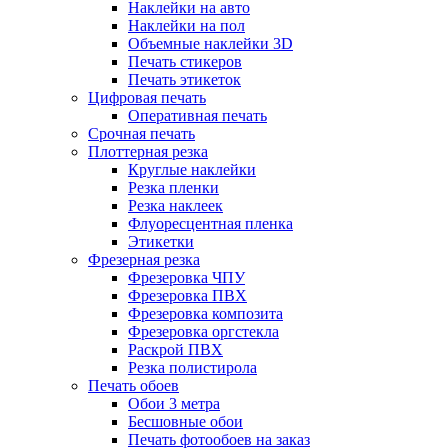
Наклейки на авто
Наклейки на пол
Объемные наклейки 3D
Печать стикеров
Печать этикеток
Цифровая печать
Оперативная печать
Срочная печать
Плоттерная резка
Круглые наклейки
Резка пленки
Резка наклеек
Флуоресцентная пленка
Этикетки
Фрезерная резка
Фрезеровка ЧПУ
Фрезеровка ПВХ
Фрезеровка композита
Фрезеровка оргстекла
Раскрой ПВХ
Резка полистирола
Печать обоев
Обои 3 метра
Бесшовные обои
Печать фотообоев на заказ