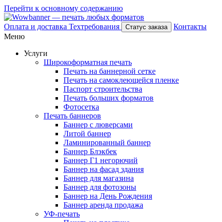
Перейти к основному содержанию
Оплата и доставка
Техтребования
Контакты
Статус заказа
Меню
Услуги
Широкоформатная печать
Печать на баннерной сетке
Печать на самоклеющейся пленке
Паспорт строительства
Печать больших форматов
Фотосетка
Печать баннеров
Баннер с люверсами
Литой баннер
Ламинированный баннер
Баннер Блэкбек
Баннер Г1 негорючий
Баннер на фасад здания
Баннер для магазина
Баннер для фотозоны
Баннер на День Рождения
Баннер аренда продажа
УФ-печать