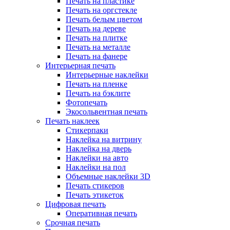
Печать на пластике
Печать на оргстекле
Печать белым цветом
Печать на дереве
Печать на плитке
Печать на металле
Печать на фанере
Интерьерная печать
Интерьерные наклейки
Печать на пленке
Печать на бэклите
Фотопечать
Экосольвентная печать
Печать наклеек
Стикерпаки
Наклейка на витрину
Наклейка на дверь
Наклейки на авто
Наклейки на пол
Объемные наклейки 3D
Печать стикеров
Печать этикеток
Цифровая печать
Оперативная печать
Срочная печать