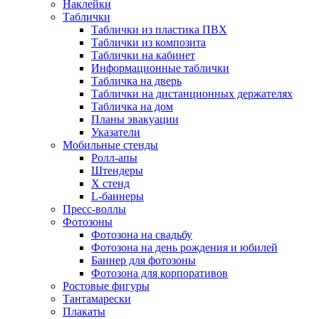
Наклейки
Таблички
Таблички из пластика ПВХ
Таблички из композита
Таблички на кабинет
Информационные таблички
Табличка на дверь
Таблички на дистанционных держателях
Табличка на дом
Планы эвакуации
Указатели
Мобильные стенды
Ролл-апы
Штендеры
Х стенд
L-баннеры
Пресс-воллы
Фотозоны
Фотозона на свадьбу
Фотозона на день рождения и юбилей
Баннер для фотозоны
Фотозона для корпоративов
Ростовые фигуры
Тантамарески
Плакаты