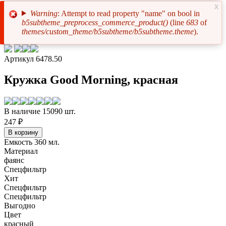
x
Warning
: Attempt to read property "name" on bool in
b5subtheme_preprocess_commerce_product()
(line
683
of
Сообщение
themes/custom_theme/b5subtheme/b5subtheme.theme
).
об
ошибке
Артикул 6478.50
Кружка Good Morning, красная
В наличие 15090 шт.
247 ₽
Емкость 360 мл.
Материал
фаянс
Спецфильтр
Хит
Спецфильтр
Спецфильтр
Выгодно
Цвет
красный