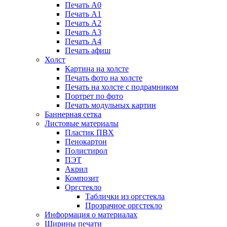
Печать А0
Печать А1
Печать А2
Печать А3
Печать А4
Печать афиш
Холст
Картина на холсте
Печать фото на холсте
Печать на холсте с подрамником
Портрет по фото
Печать модульных картин
Баннерная сетка
Листовые материалы
Пластик ПВХ
Пенокартон
Полистирол
ПЭТ
Акрил
Композит
Оргстекло
Таблички из оргстекла
Прозрачное оргстекло
Информация о материалах
Ширины печати