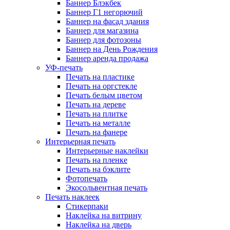
Баннер Блэкбек
Баннер Г1 негорючий
Баннер на фасад здания
Баннер для магазина
Баннер для фотозоны
Баннер на День Рождения
Баннер аренда продажа
УФ-печать
Печать на пластике
Печать на оргстекле
Печать белым цветом
Печать на дереве
Печать на плитке
Печать на металле
Печать на фанере
Интерьерная печать
Интерьерные наклейки
Печать на пленке
Печать на бэклите
Фотопечать
Экосольвентная печать
Печать наклеек
Стикерпаки
Наклейка на витрину
Наклейка на дверь