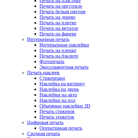
Печать на пластике
Печать на оргстекле
Печать белым цветом
Печать на дереве
Печать на плитке
Печать на металле
Печать на фанере
Интерьерная печать
Интерьерные наклейки
Печать на пленке
Печать на бэклите
Фотопечать
Экосольвентная печать
Печать наклеек
Стикерпаки
Наклейка на витрину
Наклейка на дверь
Наклейки на авто
Наклейки на пол
Объемные наклейки 3D
Печать стикеров
Печать этикеток
Цифровая печать
Оперативная печать
Срочная печать