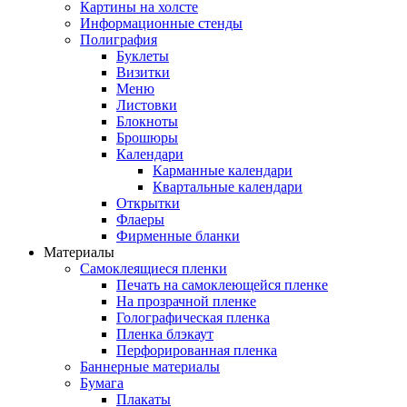
Картины на холсте
Информационные стенды
Полиграфия
Буклеты
Визитки
Меню
Листовки
Блокноты
Брошюры
Календари
Карманные календари
Квартальные календари
Открытки
Флаеры
Фирменные бланки
Материалы
Самоклеящиеся пленки
Печать на самоклеющейся пленке
На прозрачной пленке
Голографическая пленка
Пленка блэкаут
Перфорированная пленка
Баннерные материалы
Бумага
Плакаты