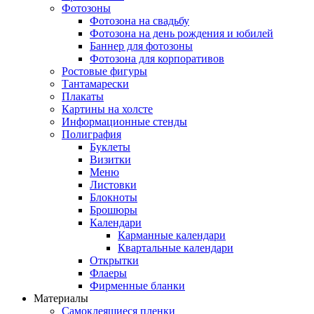
Фотозоны
Фотозона на свадьбу
Фотозона на день рождения и юбилей
Баннер для фотозоны
Фотозона для корпоративов
Ростовые фигуры
Тантамарески
Плакаты
Картины на холсте
Информационные стенды
Полиграфия
Буклеты
Визитки
Меню
Листовки
Блокноты
Брошюры
Календари
Карманные календари
Квартальные календари
Открытки
Флаеры
Фирменные бланки
Материалы
Самоклеящиеся пленки