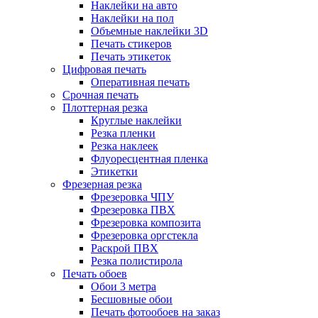
Наклейки на авто
Наклейки на пол
Объемные наклейки 3D
Печать стикеров
Печать этикеток
Цифровая печать
Оперативная печать
Срочная печать
Плоттерная резка
Круглые наклейки
Резка пленки
Резка наклеек
Флуоресцентная пленка
Этикетки
Фрезерная резка
Фрезеровка ЧПУ
Фрезеровка ПВХ
Фрезеровка композита
Фрезеровка оргстекла
Раскрой ПВХ
Резка полистирола
Печать обоев
Обои 3 метра
Бесшовные обои
Печать фотообоев на заказ