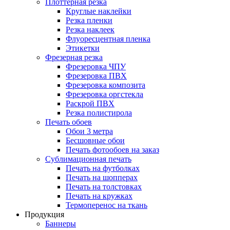
Плоттерная резка
Круглые наклейки
Резка пленки
Резка наклеек
Флуоресцентная пленка
Этикетки
Фрезерная резка
Фрезеровка ЧПУ
Фрезеровка ПВХ
Фрезеровка композита
Фрезеровка оргстекла
Раскрой ПВХ
Резка полистирола
Печать обоев
Обои 3 метра
Бесшовные обои
Печать фотообоев на заказ
Сублимационная печать
Печать на футболках
Печать на шопперах
Печать на толстовках
Печать на кружках
Термоперенос на ткань
Продукция
Баннеры