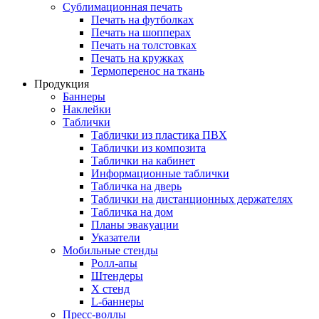
Сублимационная печать
Печать на футболках
Печать на шопперах
Печать на толстовках
Печать на кружках
Термоперенос на ткань
Продукция
Баннеры
Наклейки
Таблички
Таблички из пластика ПВХ
Таблички из композита
Таблички на кабинет
Информационные таблички
Табличка на дверь
Таблички на дистанционных держателях
Табличка на дом
Планы эвакуации
Указатели
Мобильные стенды
Ролл-апы
Штендеры
Х стенд
L-баннеры
Пресс-воллы