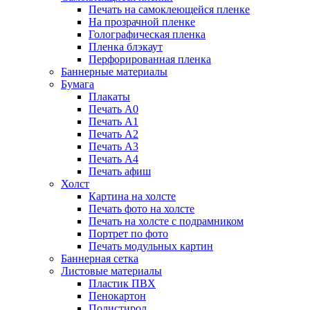
Печать на самоклеющейся пленке
На прозрачной пленке
Голографическая пленка
Пленка блэкаут
Перфорированная пленка
Баннерные материалы
Бумага
Плакаты
Печать А0
Печать А1
Печать А2
Печать А3
Печать А4
Печать афиш
Холст
Картина на холсте
Печать фото на холсте
Печать на холсте с подрамником
Портрет по фото
Печать модульных картин
Баннерная сетка
Листовые материалы
Пластик ПВХ
Пенокартон
Полистирол