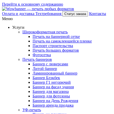
Перейти к основному содержанию
Оплата и доставка
Техтребования
Контакты
Статус заказа
Меню
Услуги
Широкоформатная печать
Печать на баннерной сетке
Печать на самоклеющейся пленке
Паспорт строительства
Печать больших форматов
Фотосетка
Печать баннеров
Баннер с люверсами
Литой баннер
Ламинированный баннер
Баннер Блэкбек
Баннер Г1 негорючий
Баннер на фасад здания
Баннер для магазина
Баннер для фотозоны
Баннер на День Рождения
Баннер аренда продажа
УФ-печать