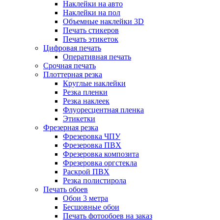
Наклейки на авто
Наклейки на пол
Объемные наклейки 3D
Печать стикеров
Печать этикеток
Цифровая печать
Оперативная печать
Срочная печать
Плоттерная резка
Круглые наклейки
Резка пленки
Резка наклеек
Флуоресцентная пленка
Этикетки
Фрезерная резка
Фрезеровка ЧПУ
Фрезеровка ПВХ
Фрезеровка композита
Фрезеровка оргстекла
Раскрой ПВХ
Резка полистирола
Печать обоев
Обои 3 метра
Бесшовные обои
Печать фотообоев на заказ