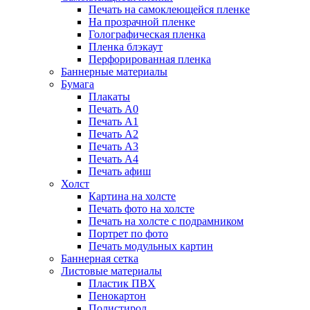
Печать на самоклеющейся пленке
На прозрачной пленке
Голографическая пленка
Пленка блэкаут
Перфорированная пленка
Баннерные материалы
Бумага
Плакаты
Печать А0
Печать А1
Печать А2
Печать А3
Печать А4
Печать афиш
Холст
Картина на холсте
Печать фото на холсте
Печать на холсте с подрамником
Портрет по фото
Печать модульных картин
Баннерная сетка
Листовые материалы
Пластик ПВХ
Пенокартон
Полистирол