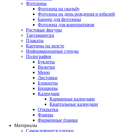
Фотозоны
Фотозона на свадьбу
Фотозона на день рождения и юбилей
Баннер для фотозоны
Фотозона для корпоративов
Ростовые фигуры
Тантамарески
Плакаты
Картины на холсте
Информационные стенды
Полиграфия
Буклеты
Визитки
Меню
Листовки
Блокноты
Брошюры
Календари
Карманные календари
Квартальные календари
Открытки
Флаеры
Фирменные бланки
Материалы
Самоклеящиеся пленки