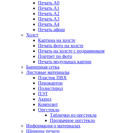
Печать А0
Печать А1
Печать А2
Печать А3
Печать А4
Печать афиш
Холст
Картина на холсте
Печать фото на холсте
Печать на холсте с подрамником
Портрет по фото
Печать модульных картин
Баннерная сетка
Листовые материалы
Пластик ПВХ
Пенокартон
Полистирол
ПЭТ
Акрил
Композит
Оргстекло
Таблички из оргстекла
Прозрачное оргстекло
Информация о материалах
Ширины печати