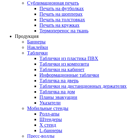
Сублимационная печать
Печать на футболках
Печать на шопперах
Печать на толстовках
Печать на кружках
Термоперенос на ткань
Продукция
Баннеры
Наклейки
Таблички
Таблички из пластика ПВХ
Таблички из композита
Таблички на кабинет
Информационные таблички
Табличка на дверь
Таблички на дистанционных держателях
Табличка на дом
Планы эвакуации
Указатели
Мобильные стенды
Ролл-апы
Штендеры
Х стенд
L-баннеры
Пресс-воллы