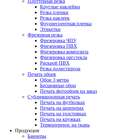
Плоттерная резка
Круглые наклейки
Резка пленки
Резка наклеек
Флуоресцентная пленка
Этикетки
Фрезерная резка
Фрезеровка ЧПУ
Фрезеровка ПВХ
Фрезеровка композита
Фрезеровка оргстекла
Раскрой ПВХ
Резка полистирола
Печать обоев
Обои 3 метра
Бесшовные обои
Печать фотообоев на заказ
Сублимационная печать
Печать на футболках
Печать на шопперах
Печать на толстовках
Печать на кружках
Термоперенос на ткань
Продукция
Баннеры