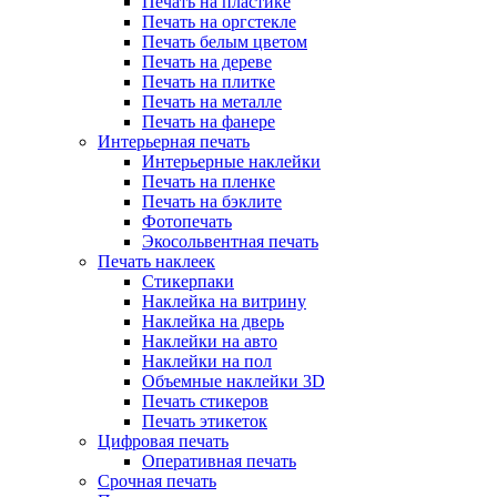
Печать на пластике
Печать на оргстекле
Печать белым цветом
Печать на дереве
Печать на плитке
Печать на металле
Печать на фанере
Интерьерная печать
Интерьерные наклейки
Печать на пленке
Печать на бэклите
Фотопечать
Экосольвентная печать
Печать наклеек
Стикерпаки
Наклейка на витрину
Наклейка на дверь
Наклейки на авто
Наклейки на пол
Объемные наклейки 3D
Печать стикеров
Печать этикеток
Цифровая печать
Оперативная печать
Срочная печать