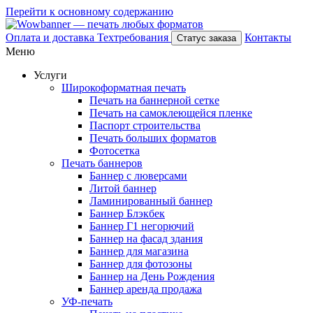
Перейти к основному содержанию
Оплата и доставка
Техтребования
Контакты
Статус заказа
Меню
Услуги
Широкоформатная печать
Печать на баннерной сетке
Печать на самоклеющейся пленке
Паспорт строительства
Печать больших форматов
Фотосетка
Печать баннеров
Баннер с люверсами
Литой баннер
Ламинированный баннер
Баннер Блэкбек
Баннер Г1 негорючий
Баннер на фасад здания
Баннер для магазина
Баннер для фотозоны
Баннер на День Рождения
Баннер аренда продажа
УФ-печать