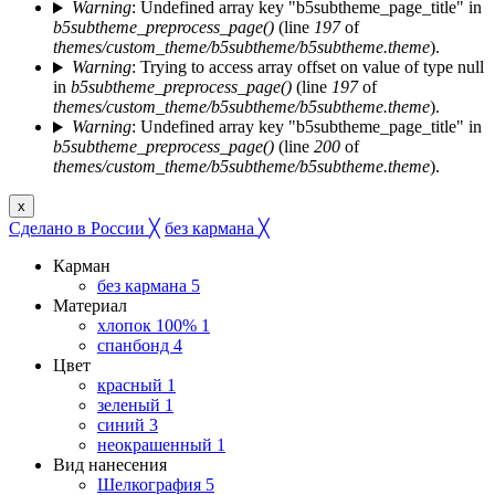
Warning
: Undefined array key "b5subtheme_page_title" in
b5subtheme_preprocess_page()
(line
197
of
themes/custom_theme/b5subtheme/b5subtheme.theme
).
Warning
: Trying to access array offset on value of type null
in
b5subtheme_preprocess_page()
(line
197
of
themes/custom_theme/b5subtheme/b5subtheme.theme
).
Warning
: Undefined array key "b5subtheme_page_title" in
b5subtheme_preprocess_page()
(line
200
of
themes/custom_theme/b5subtheme/b5subtheme.theme
).
x
Сделано в России
╳
без кармана
╳
Карман
без кармана
5
Материал
хлопок 100%
1
спанбонд
4
Цвет
красный
1
зеленый
1
синий
3
неокрашенный
1
Вид нанесения
Шелкография
5