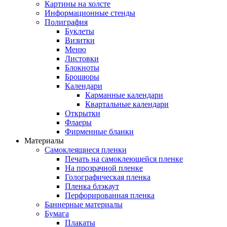
Картины на холсте
Информационные стенды
Полиграфия
Буклеты
Визитки
Меню
Листовки
Блокноты
Брошюры
Календари
Карманные календари
Квартальные календари
Открытки
Флаеры
Фирменные бланки
Материалы
Самоклеящиеся пленки
Печать на самоклеющейся пленке
На прозрачной пленке
Голографическая пленка
Пленка блэкаут
Перфорированная пленка
Баннерные материалы
Бумага
Плакаты