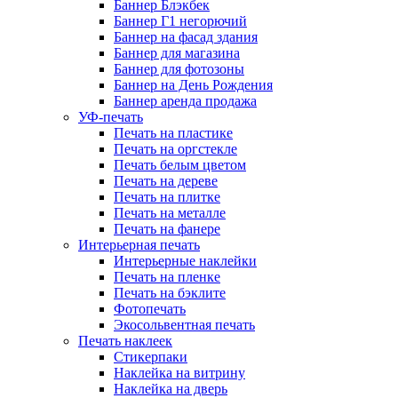
Баннер Блэкбек
Баннер Г1 негорючий
Баннер на фасад здания
Баннер для магазина
Баннер для фотозоны
Баннер на День Рождения
Баннер аренда продажа
УФ-печать
Печать на пластике
Печать на оргстекле
Печать белым цветом
Печать на дереве
Печать на плитке
Печать на металле
Печать на фанере
Интерьерная печать
Интерьерные наклейки
Печать на пленке
Печать на бэклите
Фотопечать
Экосольвентная печать
Печать наклеек
Стикерпаки
Наклейка на витрину
Наклейка на дверь