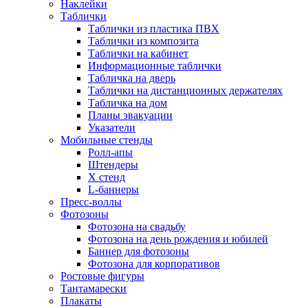
Наклейки
Таблички
Таблички из пластика ПВХ
Таблички из композита
Таблички на кабинет
Информационные таблички
Табличка на дверь
Таблички на дистанционных держателях
Табличка на дом
Планы эвакуации
Указатели
Мобильные стенды
Ролл-апы
Штендеры
Х стенд
L-баннеры
Пресс-воллы
Фотозоны
Фотозона на свадьбу
Фотозона на день рождения и юбилей
Баннер для фотозоны
Фотозона для корпоративов
Ростовые фигуры
Тантамарески
Плакаты