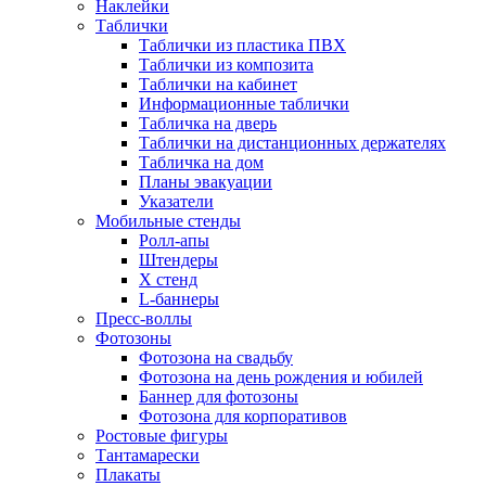
Наклейки
Таблички
Таблички из пластика ПВХ
Таблички из композита
Таблички на кабинет
Информационные таблички
Табличка на дверь
Таблички на дистанционных держателях
Табличка на дом
Планы эвакуации
Указатели
Мобильные стенды
Ролл-апы
Штендеры
Х стенд
L-баннеры
Пресс-воллы
Фотозоны
Фотозона на свадьбу
Фотозона на день рождения и юбилей
Баннер для фотозоны
Фотозона для корпоративов
Ростовые фигуры
Тантамарески
Плакаты