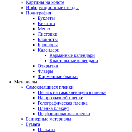
Картины на холсте
Информационные стенды
Полиграфия
Буклеты
Визитки
Меню
Листовки
Блокноты
Брошюры
Календари
Карманные календари
Квартальные календари
Открытки
Флаеры
Фирменные бланки
Материалы
Самоклеящиеся пленки
Печать на самоклеющейся пленке
На прозрачной пленке
Голографическая пленка
Пленка блэкаут
Перфорированная пленка
Баннерные материалы
Бумага
Плакаты