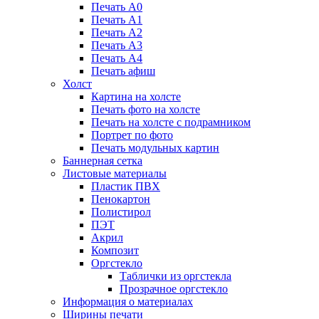
Печать А0
Печать А1
Печать А2
Печать А3
Печать А4
Печать афиш
Холст
Картина на холсте
Печать фото на холсте
Печать на холсте с подрамником
Портрет по фото
Печать модульных картин
Баннерная сетка
Листовые материалы
Пластик ПВХ
Пенокартон
Полистирол
ПЭТ
Акрил
Композит
Оргстекло
Таблички из оргстекла
Прозрачное оргстекло
Информация о материалах
Ширины печати