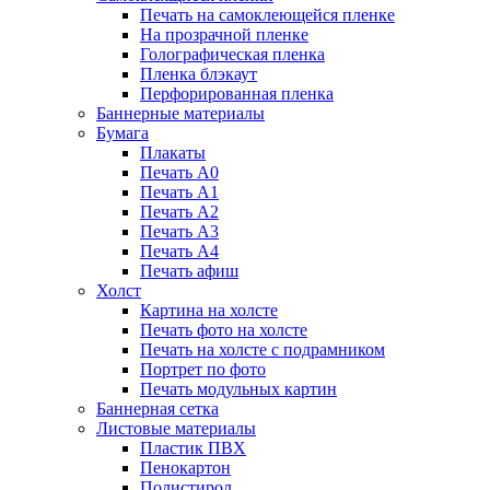
Печать на самоклеющейся пленке
На прозрачной пленке
Голографическая пленка
Пленка блэкаут
Перфорированная пленка
Баннерные материалы
Бумага
Плакаты
Печать А0
Печать А1
Печать А2
Печать А3
Печать А4
Печать афиш
Холст
Картина на холсте
Печать фото на холсте
Печать на холсте с подрамником
Портрет по фото
Печать модульных картин
Баннерная сетка
Листовые материалы
Пластик ПВХ
Пенокартон
Полистирол