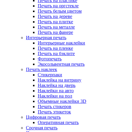
Печать на пластике
Печать на оргстекле
Печать белым цветом
Печать на дереве
Печать на плитке
Печать на металле
Печать на фанере
Интерьерная печать
Интерьерные наклейки
Печать на пленке
Печать на бэклите
Фотопечать
Экосольвентная печать
Печать наклеек
Стикерпаки
Наклейка на витрину
Наклейка на дверь
Наклейки на авто
Наклейки на пол
Объемные наклейки 3D
Печать стикеров
Печать этикеток
Цифровая печать
Оперативная печать
Срочная печать