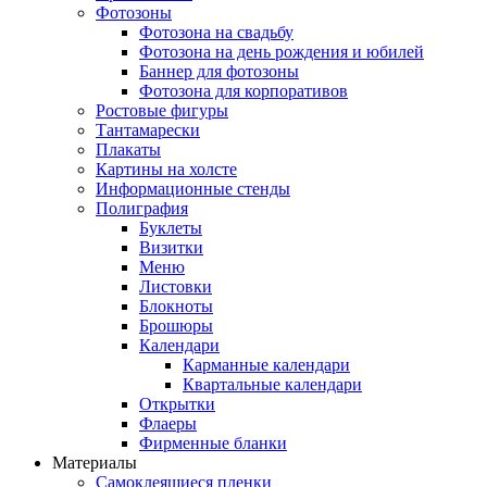
Фотозоны
Фотозона на свадьбу
Фотозона на день рождения и юбилей
Баннер для фотозоны
Фотозона для корпоративов
Ростовые фигуры
Тантамарески
Плакаты
Картины на холсте
Информационные стенды
Полиграфия
Буклеты
Визитки
Меню
Листовки
Блокноты
Брошюры
Календари
Карманные календари
Квартальные календари
Открытки
Флаеры
Фирменные бланки
Материалы
Самоклеящиеся пленки