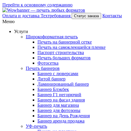
Перейти к основному содержанию
Оплата и доставка
Техтребования
Контакты
Статус заказа
Меню
Услуги
Широкоформатная печать
Печать на баннерной сетке
Печать на самоклеющейся пленке
Паспорт строительства
Печать больших форматов
Фотосетка
Печать баннеров
Баннер с люверсами
Литой баннер
Ламинированный баннер
Баннер Блэкбек
Баннер Г1 негорючий
Баннер на фасад здания
Баннер для магазина
Баннер для фотозоны
Баннер на День Рождения
Баннер аренда продажа
УФ-печать