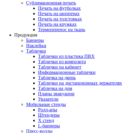
Сублимационная печать
Печать на футболках
Печать на шопперах
Печать на толстовках
Печать на кружках
Термоперенос на ткань
Продукция
Баннеры
Наклейки
Таблички
Таблички из пластика ПВХ
Таблички из композита
Таблички на кабинет
Информационные таблички
Табличка на дверь
Таблички на дистанционных держателях
Табличка на дом
Планы эвакуации
Указатели
Мобильные стенды
Ролл-апы
Штендеры
Х стенд
L-баннеры
Пресс-воллы