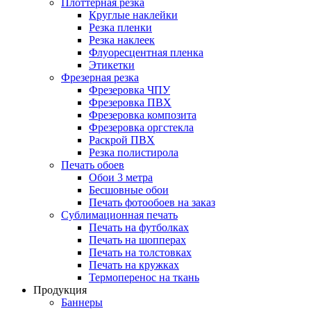
Плоттерная резка
Круглые наклейки
Резка пленки
Резка наклеек
Флуоресцентная пленка
Этикетки
Фрезерная резка
Фрезеровка ЧПУ
Фрезеровка ПВХ
Фрезеровка композита
Фрезеровка оргстекла
Раскрой ПВХ
Резка полистирола
Печать обоев
Обои 3 метра
Бесшовные обои
Печать фотообоев на заказ
Сублимационная печать
Печать на футболках
Печать на шопперах
Печать на толстовках
Печать на кружках
Термоперенос на ткань
Продукция
Баннеры