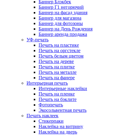
Баннер Блэкбек
Баннер Г1 негорючий
Баннер на фасад здания
Баннер для магазина
Баннер для фотозоны
Баннер на День Рождения
Баннер аренда продажа
УФ-печать
Печать на пластике
Печать на оргстекле
Печать белым цветом
Печать на дереве
Печать на плитке
Печать на металле
Печать на фанере
Интерьерная печать
Интерьерные наклейки
Печать на пленке
Печать на бэклите
Фотопечать
Экосольвентная печать
Печать наклеек
Стикерпаки
Наклейка на витрину
Наклейка на дверь