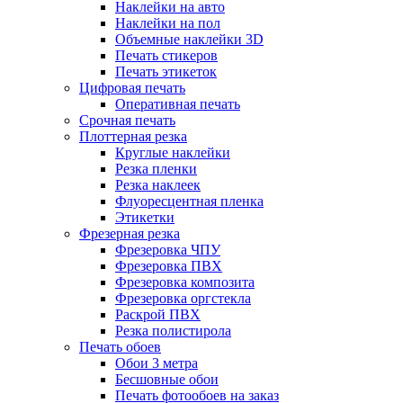
Наклейки на авто
Наклейки на пол
Объемные наклейки 3D
Печать стикеров
Печать этикеток
Цифровая печать
Оперативная печать
Срочная печать
Плоттерная резка
Круглые наклейки
Резка пленки
Резка наклеек
Флуоресцентная пленка
Этикетки
Фрезерная резка
Фрезеровка ЧПУ
Фрезеровка ПВХ
Фрезеровка композита
Фрезеровка оргстекла
Раскрой ПВХ
Резка полистирола
Печать обоев
Обои 3 метра
Бесшовные обои
Печать фотообоев на заказ