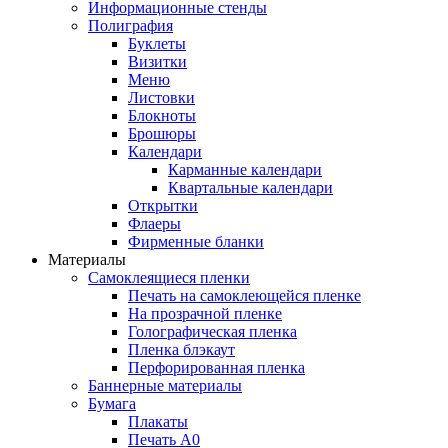
Информационные стенды
Полиграфия
Буклеты
Визитки
Меню
Листовки
Блокноты
Брошюры
Календари
Карманные календари
Квартальные календари
Открытки
Флаеры
Фирменные бланки
Материалы
Самоклеящиеся пленки
Печать на самоклеющейся пленке
На прозрачной пленке
Голографическая пленка
Пленка блэкаут
Перфорированная пленка
Баннерные материалы
Бумага
Плакаты
Печать А0