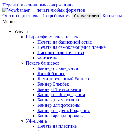
Перейти к основному содержанию
Оплата и доставка
Техтребования
Контакты
Статус заказа
Меню
Услуги
Широкоформатная печать
Печать на баннерной сетке
Печать на самоклеющейся пленке
Паспорт строительства
Фотосетка
Печать баннеров
Баннер с люверсами
Литой баннер
Ламинированный баннер
Баннер Блэкбек
Баннер Г1 негорючий
Баннер на фасад здания
Баннер для магазина
Баннер для фотозоны
Баннер на День Рождения
Баннер аренда продажа
УФ-печать
Печать на пластике