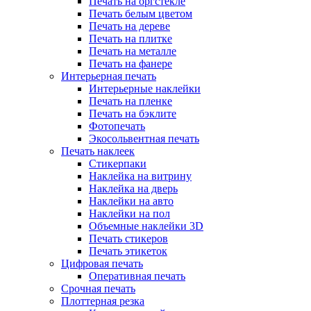
Печать на оргстекле
Печать белым цветом
Печать на дереве
Печать на плитке
Печать на металле
Печать на фанере
Интерьерная печать
Интерьерные наклейки
Печать на пленке
Печать на бэклите
Фотопечать
Экосольвентная печать
Печать наклеек
Стикерпаки
Наклейка на витрину
Наклейка на дверь
Наклейки на авто
Наклейки на пол
Объемные наклейки 3D
Печать стикеров
Печать этикеток
Цифровая печать
Оперативная печать
Срочная печать
Плоттерная резка