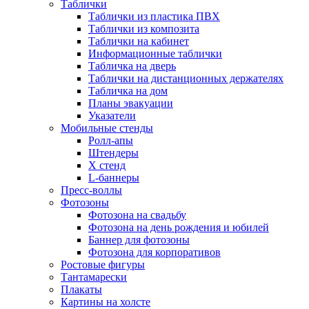
Таблички
Таблички из пластика ПВХ
Таблички из композита
Таблички на кабинет
Информационные таблички
Табличка на дверь
Таблички на дистанционных держателях
Табличка на дом
Планы эвакуации
Указатели
Мобильные стенды
Ролл-апы
Штендеры
Х стенд
L-баннеры
Пресс-воллы
Фотозоны
Фотозона на свадьбу
Фотозона на день рождения и юбилей
Баннер для фотозоны
Фотозона для корпоративов
Ростовые фигуры
Тантамарески
Плакаты
Картины на холсте