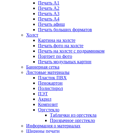
Печать А1
Печать А2
Печать А3
Печать А4
Печать афиш
Печать больших форматов
Холст
Картина на холсте
Печать фото на холсте
Печать на холсте с подрамником
Портрет по фото
Печать модульных картин
Баннерная сетка
Листовые материалы
Пластик ПВХ
Пенокартон
Полистирол
ПЭТ
Акрил
Композит
Оргстекло
Таблички из оргстекла
Прозрачное оргстекло
Информация о материалах
Ширины печати