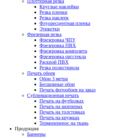
Плоттерная резка
Круглые наклейки
Резка пленки
Резка наклеек
Флуоресцентная пленка
Этикетки
Фрезерная резка
Фрезеровка ЧПУ
Фрезеровка ПВХ
Фрезеровка композита
Фрезеровка оргстекла
Раскрой ПВХ
Резка полистирола
Печать обоев
Обои 3 метра
Бесшовные обои
Печать фотообоев на заказ
Сублимационная печать
Печать на футболках
Печать на шопперах
Печать на толстовках
Печать на кружках
Термоперенос на ткань
Продукция
Баннеры