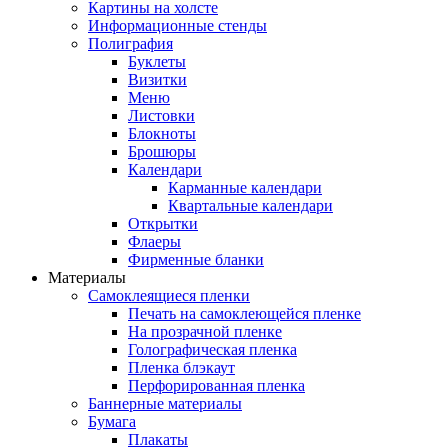
Картины на холсте
Информационные стенды
Полиграфия
Буклеты
Визитки
Меню
Листовки
Блокноты
Брошюры
Календари
Карманные календари
Квартальные календари
Открытки
Флаеры
Фирменные бланки
Материалы
Самоклеящиеся пленки
Печать на самоклеющейся пленке
На прозрачной пленке
Голографическая пленка
Пленка блэкаут
Перфорированная пленка
Баннерные материалы
Бумага
Плакаты