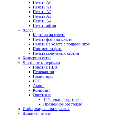
Печать А0
Печать А1
Печать А2
Печать А3
Печать А4
Печать афиш
Холст
Картина на холсте
Печать фото на холсте
Печать на холсте с подрамником
Портрет по фото
Печать модульных картин
Баннерная сетка
Листовые материалы
Пластик ПВХ
Пенокартон
Полистирол
ПЭТ
Акрил
Композит
Оргстекло
Таблички из оргстекла
Прозрачное оргстекло
Информация о материалах
Ширины печати