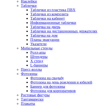
Наклейки
Таблички
Таблички из пластика ПВХ
Таблички из композита
Таблички на кабинет
Информационные таблички
Табличка на дверь
Таблички на дистанционных держателях
Табличка на дом
Планы эвакуации
Указатели
Мобильные стенды
Ролл-апы
Штендеры
Х стенд
L-баннеры
Пресс-воллы
Фотозоны
Фотозона на свадьбу
Фотозона на день рождения и юбилей
Баннер для фотозоны
Фотозона для корпоративов
Ростовые фигуры
Тантамарески
Плакаты