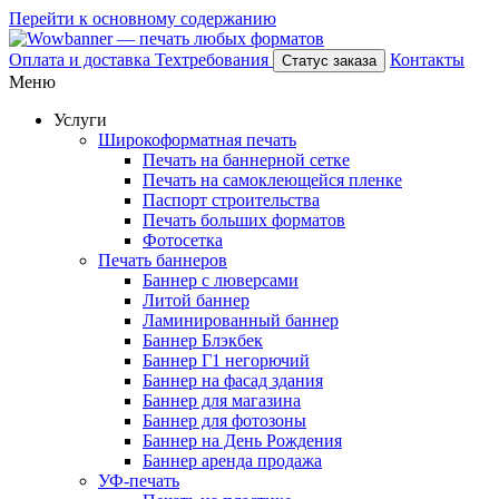
Перейти к основному содержанию
Оплата и доставка
Техтребования
Контакты
Статус заказа
Меню
Услуги
Широкоформатная печать
Печать на баннерной сетке
Печать на самоклеющейся пленке
Паспорт строительства
Печать больших форматов
Фотосетка
Печать баннеров
Баннер с люверсами
Литой баннер
Ламинированный баннер
Баннер Блэкбек
Баннер Г1 негорючий
Баннер на фасад здания
Баннер для магазина
Баннер для фотозоны
Баннер на День Рождения
Баннер аренда продажа
УФ-печать