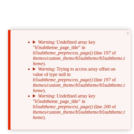
x
Warning
: Undefined array key
"b5subtheme_page_title" in
Сообщение
b5subtheme_preprocess_page()
(line
197
of
об
themes/custom_theme/b5subtheme/b5subtheme.t
heme
).
ошибке
Warning
: Trying to access array offset on
value of type null in
b5subtheme_preprocess_page()
(line
197
of
themes/custom_theme/b5subtheme/b5subtheme.t
heme
).
Warning
: Undefined array key
"b5subtheme_page_title" in
b5subtheme_preprocess_page()
(line
200
of
themes/custom_theme/b5subtheme/b5subtheme.t
heme
).