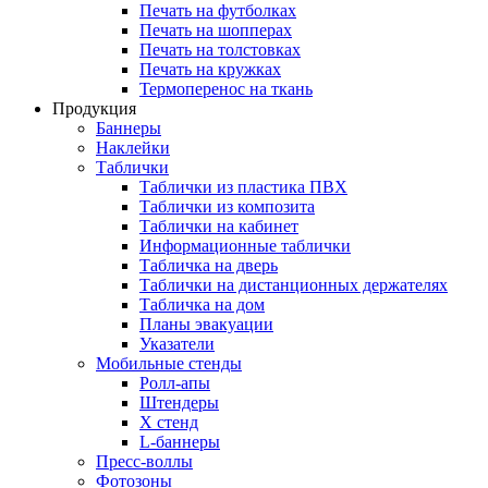
Печать на футболках
Печать на шопперах
Печать на толстовках
Печать на кружках
Термоперенос на ткань
Продукция
Баннеры
Наклейки
Таблички
Таблички из пластика ПВХ
Таблички из композита
Таблички на кабинет
Информационные таблички
Табличка на дверь
Таблички на дистанционных держателях
Табличка на дом
Планы эвакуации
Указатели
Мобильные стенды
Ролл-апы
Штендеры
Х стенд
L-баннеры
Пресс-воллы
Фотозоны