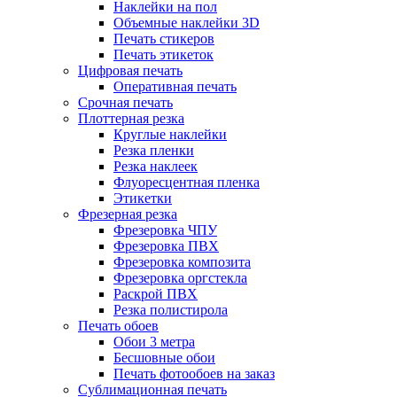
Наклейки на пол
Объемные наклейки 3D
Печать стикеров
Печать этикеток
Цифровая печать
Оперативная печать
Срочная печать
Плоттерная резка
Круглые наклейки
Резка пленки
Резка наклеек
Флуоресцентная пленка
Этикетки
Фрезерная резка
Фрезеровка ЧПУ
Фрезеровка ПВХ
Фрезеровка композита
Фрезеровка оргстекла
Раскрой ПВХ
Резка полистирола
Печать обоев
Обои 3 метра
Бесшовные обои
Печать фотообоев на заказ
Сублимационная печать