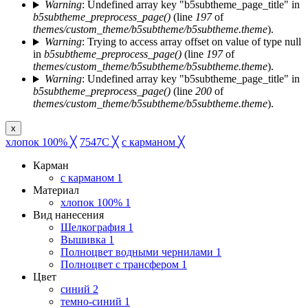
Warning
: Undefined array key "b5subtheme_page_title" in
b5subtheme_preprocess_page()
(line
197
of
themes/custom_theme/b5subtheme/b5subtheme.theme
).
Warning
: Trying to access array offset on value of type null
in
b5subtheme_preprocess_page()
(line
197
of
themes/custom_theme/b5subtheme/b5subtheme.theme
).
Warning
: Undefined array key "b5subtheme_page_title" in
b5subtheme_preprocess_page()
(line
200
of
themes/custom_theme/b5subtheme/b5subtheme.theme
).
x
хлопок 100%
╳
7547C
╳
с карманом
╳
Карман
с карманом
1
Материал
хлопок 100%
1
Вид нанесения
Шелкография
1
Вышивка
1
Полноцвет водными чернилами
1
Полноцвет с трансфером
1
Цвет
синий
2
темно-синий
1