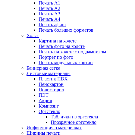
Печать А1
Печать А2
Печать А3
Печать А4
Печать афиш
Печать больших форматов
Холст
Картина на холсте
Печать фото на холсте
Печать на холсте с подрамником
Портрет по фото
Печать модульных картин
Баннерная сетка
Листовые материалы
Пластик ПВХ
Пенокартон
Полистирол
ПЭТ
Акрил
Композит
Оргстекло
Таблички из оргстекла
Прозрачное оргстекло
Информация о материалах
Ширины печати