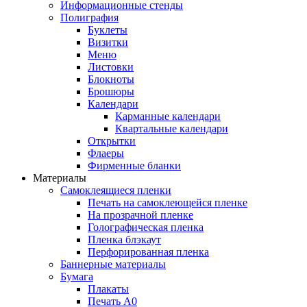
Информационные стенды
Полиграфия
Буклеты
Визитки
Меню
Листовки
Блокноты
Брошюры
Календари
Карманные календари
Квартальные календари
Открытки
Флаеры
Фирменные бланки
Материалы
Самоклеящиеся пленки
Печать на самоклеющейся пленке
На прозрачной пленке
Голографическая пленка
Пленка блэкаут
Перфорированная пленка
Баннерные материалы
Бумага
Плакаты
Печать А0