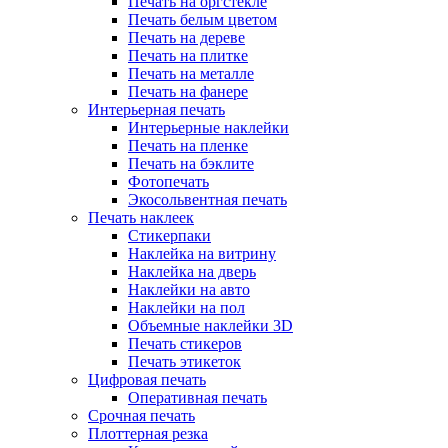
Печать на оргстекле
Печать белым цветом
Печать на дереве
Печать на плитке
Печать на металле
Печать на фанере
Интерьерная печать
Интерьерные наклейки
Печать на пленке
Печать на бэклите
Фотопечать
Экосольвентная печать
Печать наклеек
Стикерпаки
Наклейка на витрину
Наклейка на дверь
Наклейки на авто
Наклейки на пол
Объемные наклейки 3D
Печать стикеров
Печать этикеток
Цифровая печать
Оперативная печать
Срочная печать
Плоттерная резка