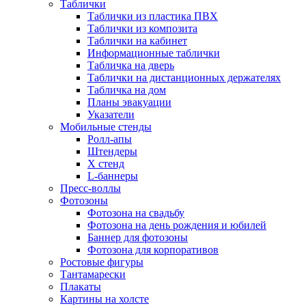
Таблички
Таблички из пластика ПВХ
Таблички из композита
Таблички на кабинет
Информационные таблички
Табличка на дверь
Таблички на дистанционных держателях
Табличка на дом
Планы эвакуации
Указатели
Мобильные стенды
Ролл-апы
Штендеры
Х стенд
L-баннеры
Пресс-воллы
Фотозоны
Фотозона на свадьбу
Фотозона на день рождения и юбилей
Баннер для фотозоны
Фотозона для корпоративов
Ростовые фигуры
Тантамарески
Плакаты
Картины на холсте