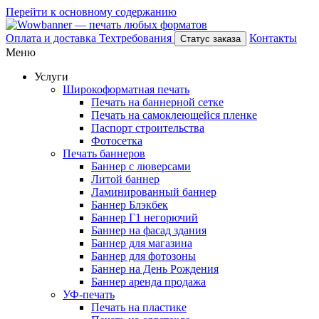
Перейти к основному содержанию
Оплата и доставка
Техтребования
Контакты
Статус заказа
Меню
Услуги
Широкоформатная печать
Печать на баннерной сетке
Печать на самоклеющейся пленке
Паспорт строительства
Фотосетка
Печать баннеров
Баннер с люверсами
Литой баннер
Ламинированный баннер
Баннер Блэкбек
Баннер Г1 негорючий
Баннер на фасад здания
Баннер для магазина
Баннер для фотозоны
Баннер на День Рождения
Баннер аренда продажа
УФ-печать
Печать на пластике