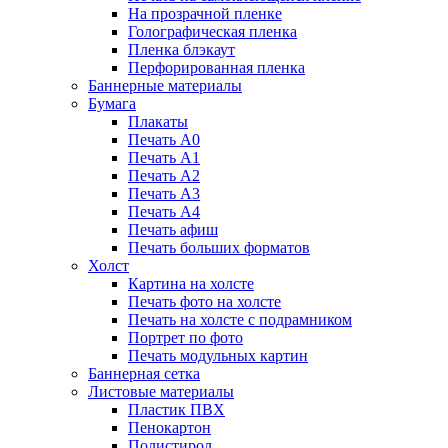
На прозрачной пленке
Голографическая пленка
Пленка блэкаут
Перфорированная пленка
Баннерные материалы
Бумага
Плакаты
Печать А0
Печать А1
Печать А2
Печать А3
Печать А4
Печать афиш
Печать больших форматов
Холст
Картина на холсте
Печать фото на холсте
Печать на холсте с подрамником
Портрет по фото
Печать модульных картин
Баннерная сетка
Листовые материалы
Пластик ПВХ
Пенокартон
Полистирол