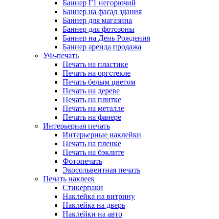
Баннер Г1 негорючий
Баннер на фасад здания
Баннер для магазина
Баннер для фотозоны
Баннер на День Рождения
Баннер аренда продажа
УФ-печать
Печать на пластике
Печать на оргстекле
Печать белым цветом
Печать на дереве
Печать на плитке
Печать на металле
Печать на фанере
Интерьерная печать
Интерьерные наклейки
Печать на пленке
Печать на бэклите
Фотопечать
Экосольвентная печать
Печать наклеек
Стикерпаки
Наклейка на витрину
Наклейка на дверь
Наклейки на авто