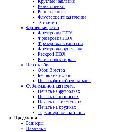
Круглые наклейки
Резка пленки
Резка наклеек
Флуоресцентная пленка
Этикетки
Фрезерная резка
Фрезеровка ЧПУ
Фрезеровка ПВХ
Фрезеровка композита
Фрезеровка оргстекла
Раскрой ПВХ
Резка полистирола
Печать обоев
Обои 3 метра
Бесшовные обои
Печать фотообоев на заказ
Сублимационная печать
Печать на футболках
Печать на шопперах
Печать на толстовках
Печать на кружках
Термоперенос на ткань
Продукция
Баннеры
Наклейки