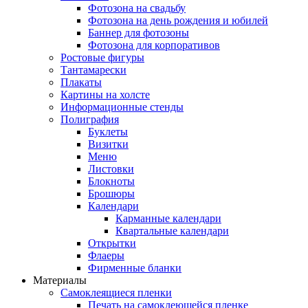
Фотозона на свадьбу
Фотозона на день рождения и юбилей
Баннер для фотозоны
Фотозона для корпоративов
Ростовые фигуры
Тантамарески
Плакаты
Картины на холсте
Информационные стенды
Полиграфия
Буклеты
Визитки
Меню
Листовки
Блокноты
Брошюры
Календари
Карманные календари
Квартальные календари
Открытки
Флаеры
Фирменные бланки
Материалы
Самоклеящиеся пленки
Печать на самоклеющейся пленке