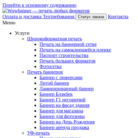
Перейти к основному содержанию
Оплата и доставка
Техтребования
Контакты
Статус заказа
Меню
Услуги
Широкоформатная печать
Печать на баннерной сетке
Печать на самоклеющейся пленке
Паспорт строительства
Печать больших форматов
Фотосетка
Печать баннеров
Баннер с люверсами
Литой баннер
Ламинированный баннер
Баннер Блэкбек
Баннер Г1 негорючий
Баннер на фасад здания
Баннер для магазина
Баннер для фотозоны
Баннер на День Рождения
Баннер аренда продажа
УФ-печать