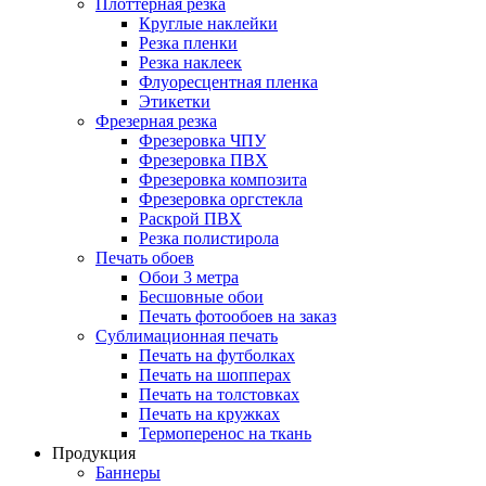
Плоттерная резка
Круглые наклейки
Резка пленки
Резка наклеек
Флуоресцентная пленка
Этикетки
Фрезерная резка
Фрезеровка ЧПУ
Фрезеровка ПВХ
Фрезеровка композита
Фрезеровка оргстекла
Раскрой ПВХ
Резка полистирола
Печать обоев
Обои 3 метра
Бесшовные обои
Печать фотообоев на заказ
Сублимационная печать
Печать на футболках
Печать на шопперах
Печать на толстовках
Печать на кружках
Термоперенос на ткань
Продукция
Баннеры