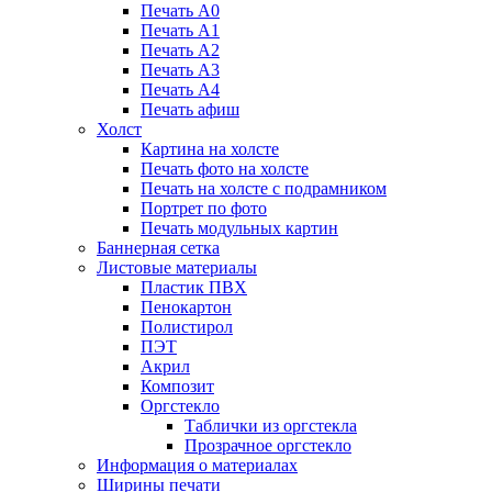
Печать А0
Печать А1
Печать А2
Печать А3
Печать А4
Печать афиш
Холст
Картина на холсте
Печать фото на холсте
Печать на холсте с подрамником
Портрет по фото
Печать модульных картин
Баннерная сетка
Листовые материалы
Пластик ПВХ
Пенокартон
Полистирол
ПЭТ
Акрил
Композит
Оргстекло
Таблички из оргстекла
Прозрачное оргстекло
Информация о материалах
Ширины печати