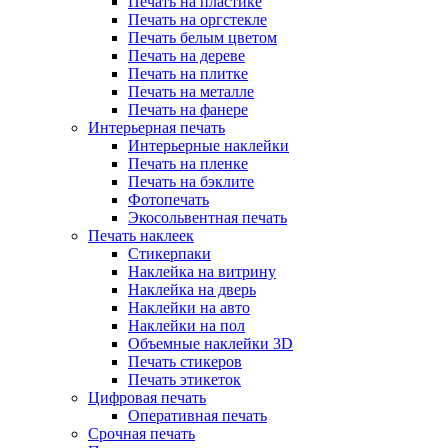
Печать на пластике
Печать на оргстекле
Печать белым цветом
Печать на дереве
Печать на плитке
Печать на металле
Печать на фанере
Интерьерная печать
Интерьерные наклейки
Печать на пленке
Печать на бэклите
Фотопечать
Экосольвентная печать
Печать наклеек
Стикерпаки
Наклейка на витрину
Наклейка на дверь
Наклейки на авто
Наклейки на пол
Объемные наклейки 3D
Печать стикеров
Печать этикеток
Цифровая печать
Оперативная печать
Срочная печать