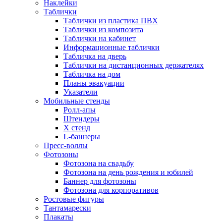
Наклейки
Таблички
Таблички из пластика ПВХ
Таблички из композита
Таблички на кабинет
Информационные таблички
Табличка на дверь
Таблички на дистанционных держателях
Табличка на дом
Планы эвакуации
Указатели
Мобильные стенды
Ролл-апы
Штендеры
Х стенд
L-баннеры
Пресс-воллы
Фотозоны
Фотозона на свадьбу
Фотозона на день рождения и юбилей
Баннер для фотозоны
Фотозона для корпоративов
Ростовые фигуры
Тантамарески
Плакаты