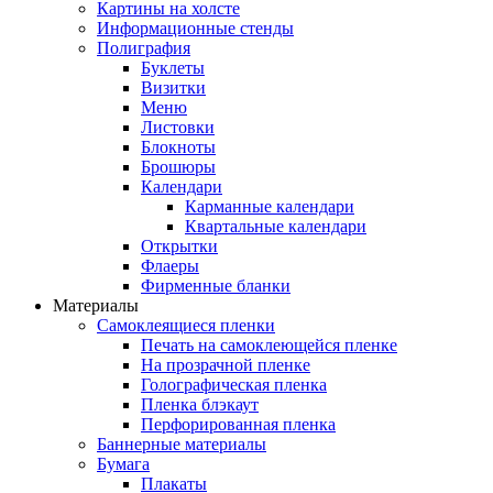
Картины на холсте
Информационные стенды
Полиграфия
Буклеты
Визитки
Меню
Листовки
Блокноты
Брошюры
Календари
Карманные календари
Квартальные календари
Открытки
Флаеры
Фирменные бланки
Материалы
Самоклеящиеся пленки
Печать на самоклеющейся пленке
На прозрачной пленке
Голографическая пленка
Пленка блэкаут
Перфорированная пленка
Баннерные материалы
Бумага
Плакаты