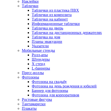
Наклейки
Таблички
Таблички из пластика ПВХ
Таблички из композита
Таблички на кабинет
Информационные таблички
Табличка на дверь
Таблички на дистанционных держателях
Табличка на дом
Планы эвакуации
Указатели
Мобильные стенды
Ролл-апы
Штендеры
Х стенд
L-баннеры
Пресс-воллы
Фотозоны
Фотозона на свадьбу
Фотозона на день рождения и юбилей
Баннер для фотозоны
Фотозона для корпоративов
Ростовые фигуры
Тантамарески
Плакаты