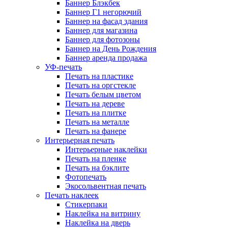
Баннер Блэкбек
Баннер Г1 негорючий
Баннер на фасад здания
Баннер для магазина
Баннер для фотозоны
Баннер на День Рождения
Баннер аренда продажа
УФ-печать
Печать на пластике
Печать на оргстекле
Печать белым цветом
Печать на дереве
Печать на плитке
Печать на металле
Печать на фанере
Интерьерная печать
Интерьерные наклейки
Печать на пленке
Печать на бэклите
Фотопечать
Экосольвентная печать
Печать наклеек
Стикерпаки
Наклейка на витрину
Наклейка на дверь