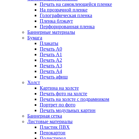
Печать на самоклеющейся пленке
На прозрачной пленке
Голографическая пленка
Пленка блэкаут
Перфорированная пленка
Баннерные материалы
Бумага
Плакаты
Печать А0
Печать А1
Печать А2
Печать А3
Печать А4
Печать афиш
Холст
Картина на холсте
Печать фото на холсте
Печать на холсте с подрамником
Портрет по фото
Печать модульных картин
Баннерная сетка
Листовые материалы
Пластик ПВХ
Пенокартон
Полистирол