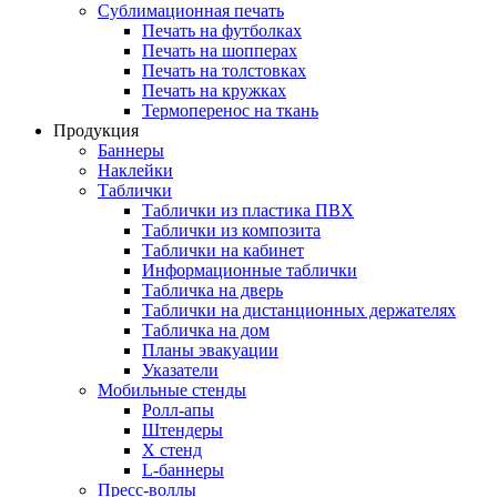
Сублимационная печать
Печать на футболках
Печать на шопперах
Печать на толстовках
Печать на кружках
Термоперенос на ткань
Продукция
Баннеры
Наклейки
Таблички
Таблички из пластика ПВХ
Таблички из композита
Таблички на кабинет
Информационные таблички
Табличка на дверь
Таблички на дистанционных держателях
Табличка на дом
Планы эвакуации
Указатели
Мобильные стенды
Ролл-апы
Штендеры
Х стенд
L-баннеры
Пресс-воллы