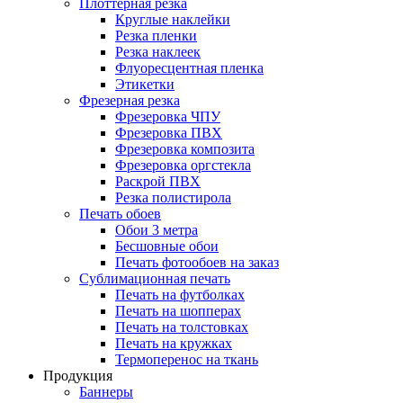
Плоттерная резка
Круглые наклейки
Резка пленки
Резка наклеек
Флуоресцентная пленка
Этикетки
Фрезерная резка
Фрезеровка ЧПУ
Фрезеровка ПВХ
Фрезеровка композита
Фрезеровка оргстекла
Раскрой ПВХ
Резка полистирола
Печать обоев
Обои 3 метра
Бесшовные обои
Печать фотообоев на заказ
Сублимационная печать
Печать на футболках
Печать на шопперах
Печать на толстовках
Печать на кружках
Термоперенос на ткань
Продукция
Баннеры