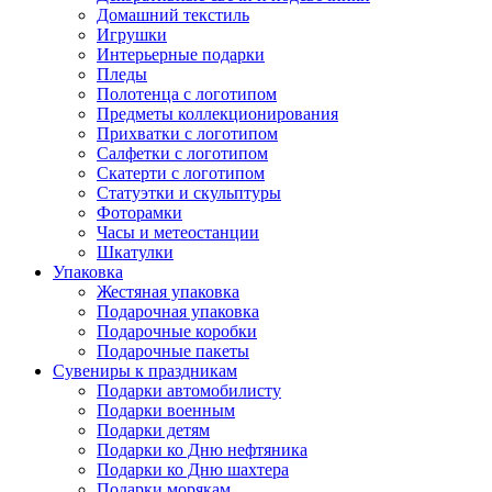
Домашний текстиль
Игрушки
Интерьерные подарки
Пледы
Полотенца с логотипом
Предметы коллекционирования
Прихватки с логотипом
Салфетки с логотипом
Скатерти с логотипом
Статуэтки и скульптуры
Фоторамки
Часы и метеостанции
Шкатулки
Упаковка
Жестяная упаковка
Подарочная упаковка
Подарочные коробки
Подарочные пакеты
Сувениры к праздникам
Подарки автомобилисту
Подарки военным
Подарки детям
Подарки ко Дню нефтяника
Подарки ко Дню шахтера
Подарки морякам