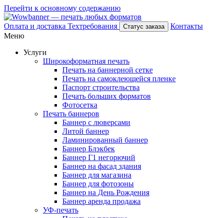
Перейти к основному содержанию
Оплата и доставка
Техтребования
Контакты
Статус заказа
Меню
Услуги
Широкоформатная печать
Печать на баннерной сетке
Печать на самоклеющейся пленке
Паспорт строительства
Печать больших форматов
Фотосетка
Печать баннеров
Баннер с люверсами
Литой баннер
Ламинированный баннер
Баннер Блэкбек
Баннер Г1 негорючий
Баннер на фасад здания
Баннер для магазина
Баннер для фотозоны
Баннер на День Рождения
Баннер аренда продажа
УФ-печать