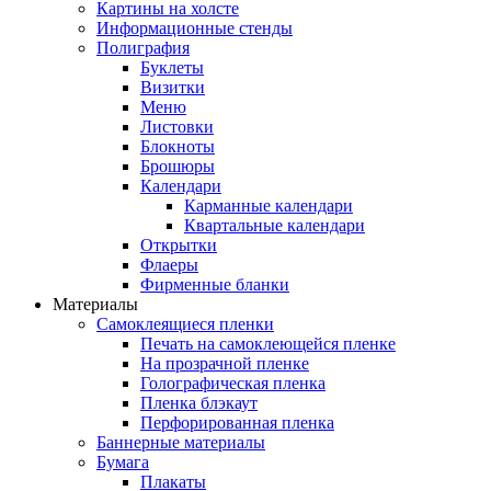
Картины на холсте
Информационные стенды
Полиграфия
Буклеты
Визитки
Меню
Листовки
Блокноты
Брошюры
Календари
Карманные календари
Квартальные календари
Открытки
Флаеры
Фирменные бланки
Материалы
Самоклеящиеся пленки
Печать на самоклеющейся пленке
На прозрачной пленке
Голографическая пленка
Пленка блэкаут
Перфорированная пленка
Баннерные материалы
Бумага
Плакаты