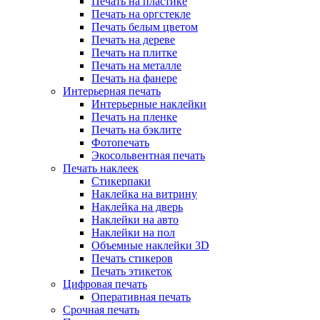
Печать на пластике
Печать на оргстекле
Печать белым цветом
Печать на дереве
Печать на плитке
Печать на металле
Печать на фанере
Интерьерная печать
Интерьерные наклейки
Печать на пленке
Печать на бэклите
Фотопечать
Экосольвентная печать
Печать наклеек
Стикерпаки
Наклейка на витрину
Наклейка на дверь
Наклейки на авто
Наклейки на пол
Объемные наклейки 3D
Печать стикеров
Печать этикеток
Цифровая печать
Оперативная печать
Срочная печать