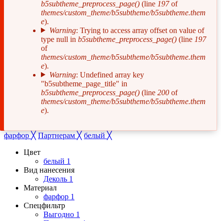
b5subtheme_preprocess_page()
(line
197
of
об
themes/custom_theme/b5subtheme/b5subtheme.them
e
).
ошибке
Warning
: Trying to access array offset on value of
type null in
b5subtheme_preprocess_page()
(line
197
of
themes/custom_theme/b5subtheme/b5subtheme.them
e
).
Warning
: Undefined array key
"b5subtheme_page_title" in
b5subtheme_preprocess_page()
(line
200
of
themes/custom_theme/b5subtheme/b5subtheme.them
e
).
фарфор
╳
Партнерам
╳
белый
╳
Цвет
белый
1
Вид нанесения
Деколь
1
Материал
фарфор
1
Спецфильтр
Выгодно
1