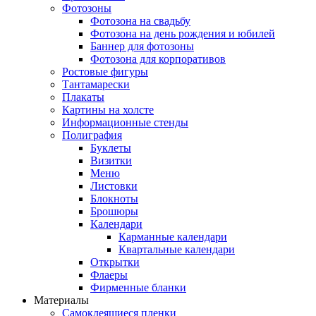
Фотозоны
Фотозона на свадьбу
Фотозона на день рождения и юбилей
Баннер для фотозоны
Фотозона для корпоративов
Ростовые фигуры
Тантамарески
Плакаты
Картины на холсте
Информационные стенды
Полиграфия
Буклеты
Визитки
Меню
Листовки
Блокноты
Брошюры
Календари
Карманные календари
Квартальные календари
Открытки
Флаеры
Фирменные бланки
Материалы
Самоклеящиеся пленки