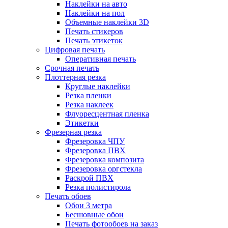
Наклейки на авто
Наклейки на пол
Объемные наклейки 3D
Печать стикеров
Печать этикеток
Цифровая печать
Оперативная печать
Срочная печать
Плоттерная резка
Круглые наклейки
Резка пленки
Резка наклеек
Флуоресцентная пленка
Этикетки
Фрезерная резка
Фрезеровка ЧПУ
Фрезеровка ПВХ
Фрезеровка композита
Фрезеровка оргстекла
Раскрой ПВХ
Резка полистирола
Печать обоев
Обои 3 метра
Бесшовные обои
Печать фотообоев на заказ