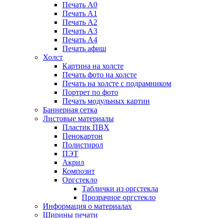
Печать А0
Печать А1
Печать А2
Печать А3
Печать А4
Печать афиш
Холст
Картина на холсте
Печать фото на холсте
Печать на холсте с подрамником
Портрет по фото
Печать модульных картин
Баннерная сетка
Листовые материалы
Пластик ПВХ
Пенокартон
Полистирол
ПЭТ
Акрил
Композит
Оргстекло
Таблички из оргстекла
Прозрачное оргстекло
Информация о материалах
Ширины печати