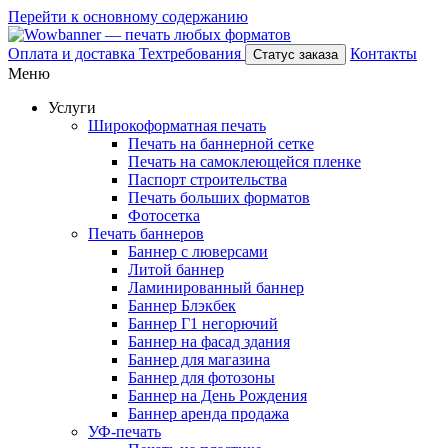
Перейти к основному содержанию
Оплата и доставка
Техтребования
Контакты
Статус заказа
Меню
Услуги
Широкоформатная печать
Печать на баннерной сетке
Печать на самоклеющейся пленке
Паспорт строительства
Печать больших форматов
Фотосетка
Печать баннеров
Баннер с люверсами
Литой баннер
Ламинированный баннер
Баннер Блэкбек
Баннер Г1 негорючий
Баннер на фасад здания
Баннер для магазина
Баннер для фотозоны
Баннер на День Рождения
Баннер аренда продажа
УФ-печать