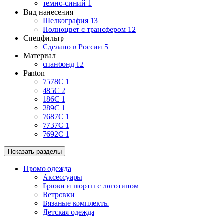
темно-синий
1
Вид нанесения
Шелкография
13
Полноцвет с трансфером
12
Спецфильтр
Сделано в России
5
Материал
спанбонд
12
Panton
7578C
1
485C
2
186C
1
289C
1
7687C
1
7737C
1
7692C
1
Показать разделы
Промо одежда
Аксессуары
Брюки и шорты с логотипом
Ветровки
Вязаные комплекты
Детская одежда