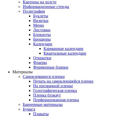
Картины на холсте
Информационные стенды
Полиграфия
Буклеты
Визитки
Меню
Листовки
Блокноты
Брошюры
Календари
Карманные календари
Квартальные календари
Открытки
Флаеры
Фирменные бланки
Материалы
Самоклеящиеся пленки
Печать на самоклеющейся пленке
На прозрачной пленке
Голографическая пленка
Пленка блэкаут
Перфорированная пленка
Баннерные материалы
Бумага
Плакаты