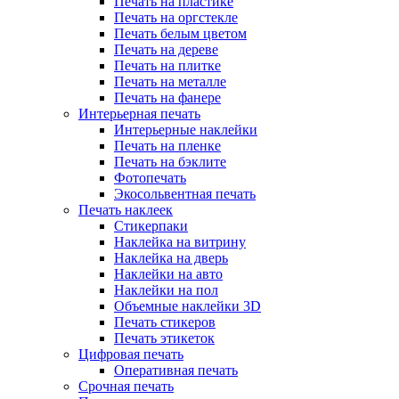
Печать на пластике
Печать на оргстекле
Печать белым цветом
Печать на дереве
Печать на плитке
Печать на металле
Печать на фанере
Интерьерная печать
Интерьерные наклейки
Печать на пленке
Печать на бэклите
Фотопечать
Экосольвентная печать
Печать наклеек
Стикерпаки
Наклейка на витрину
Наклейка на дверь
Наклейки на авто
Наклейки на пол
Объемные наклейки 3D
Печать стикеров
Печать этикеток
Цифровая печать
Оперативная печать
Срочная печать