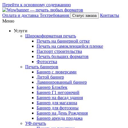
Перейти к основному содержанию
Оплата и доставка
Техтребования
Контакты
Статус заказа
Меню
Услуги
Широкоформатная печать
Печать на баннерной сетке
Печать на самоклеющейся пленке
Паспорт строительства
Печать больших форматов
Фотосетка
Печать баннеров
Баннер с люверсами
Литой баннер
Ламинированный баннер
Баннер Блэкбек
Баннер Г1 негорючий
Баннер на фасад здания
Баннер для магазина
Баннер для фотозоны
Баннер на День Рождения
Баннер аренда продажа
УФ-печать