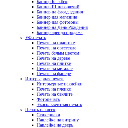
Баннер Блэкбек
Баннер Г1 негорючий
Баннер на фасад здания
Баннер для магазина
Баннер для фотозоны
Баннер на День Рождения
Баннер аренда продажа
УФ-печать
Печать на пластике
Печать на оргстекле
Печать белым цветом
Печать на дереве
Печать на плитке
Печать на металле
Печать на фанере
Интерьерная печать
Интерьерные наклейки
Печать на пленке
Печать на бэклите
Фотопечать
Экосольвентная печать
Печать наклеек
Стикерпаки
Наклейка на витрину
Наклейка на дверь