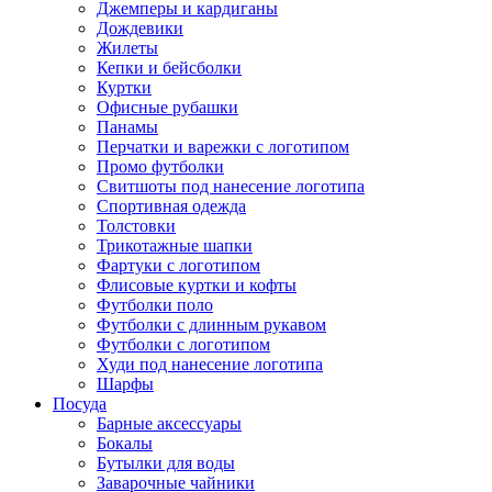
Джемперы и кардиганы
Дождевики
Жилеты
Кепки и бейсболки
Куртки
Офисные рубашки
Панамы
Перчатки и варежки с логотипом
Промо футболки
Свитшоты под нанесение логотипа
Спортивная одежда
Толстовки
Трикотажные шапки
Фартуки с логотипом
Флисовые куртки и кофты
Футболки поло
Футболки с длинным рукавом
Футболки с логотипом
Худи под нанесение логотипа
Шарфы
Посуда
Барные аксессуары
Бокалы
Бутылки для воды
Заварочные чайники