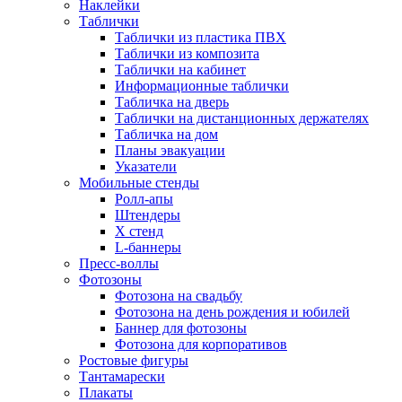
Наклейки
Таблички
Таблички из пластика ПВХ
Таблички из композита
Таблички на кабинет
Информационные таблички
Табличка на дверь
Таблички на дистанционных держателях
Табличка на дом
Планы эвакуации
Указатели
Мобильные стенды
Ролл-апы
Штендеры
Х стенд
L-баннеры
Пресс-воллы
Фотозоны
Фотозона на свадьбу
Фотозона на день рождения и юбилей
Баннер для фотозоны
Фотозона для корпоративов
Ростовые фигуры
Тантамарески
Плакаты