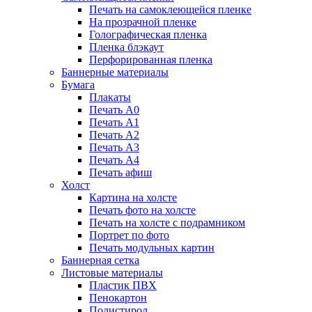
Печать на самоклеющейся пленке
На прозрачной пленке
Голографическая пленка
Пленка блэкаут
Перфорированная пленка
Баннерные материалы
Бумага
Плакаты
Печать А0
Печать А1
Печать А2
Печать А3
Печать А4
Печать афиш
Холст
Картина на холсте
Печать фото на холсте
Печать на холсте с подрамником
Портрет по фото
Печать модульных картин
Баннерная сетка
Листовые материалы
Пластик ПВХ
Пенокартон
Полистирол