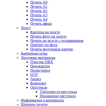
Печать А0
Печать А1
Печать А2
Печать А3
Печать А4
Печать афиш
Холст
Картина на холсте
Печать фото на холсте
Печать на холсте с подрамником
Портрет по фото
Печать модульных картин
Баннерная сетка
Листовые материалы
Пластик ПВХ
Пенокартон
Полистирол
ПЭТ
Акрил
Композит
Оргстекло
Таблички из оргстекла
Прозрачное оргстекло
Информация о материалах
Ширины печати