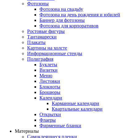
Фотозоны
Фотозона на свадьбу
Фотозона на день рождения и юбилей
Баннер для фотозоны
Фотозона для корпоративов
Ростовые фигуры
Тантамарески
Плакаты
Картины на холсте
Информационные стенды
Полиграфия
Буклеты
Визитки
Меню
Листовки
Блокноты
Брошюры
Календари
Карманные календари
Квартальные календари
Открытки
Флаеры
Фирменные бланки
Материалы
Самоклеящиеся пленки