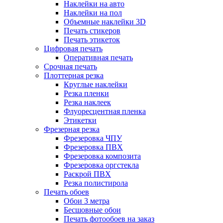
Наклейки на авто
Наклейки на пол
Объемные наклейки 3D
Печать стикеров
Печать этикеток
Цифровая печать
Оперативная печать
Срочная печать
Плоттерная резка
Круглые наклейки
Резка пленки
Резка наклеек
Флуоресцентная пленка
Этикетки
Фрезерная резка
Фрезеровка ЧПУ
Фрезеровка ПВХ
Фрезеровка композита
Фрезеровка оргстекла
Раскрой ПВХ
Резка полистирола
Печать обоев
Обои 3 метра
Бесшовные обои
Печать фотообоев на заказ