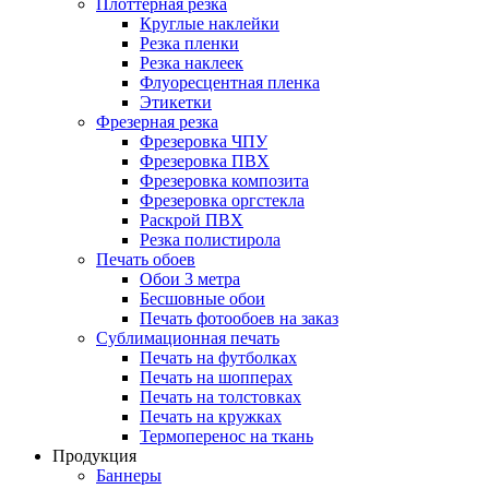
Плоттерная резка
Круглые наклейки
Резка пленки
Резка наклеек
Флуоресцентная пленка
Этикетки
Фрезерная резка
Фрезеровка ЧПУ
Фрезеровка ПВХ
Фрезеровка композита
Фрезеровка оргстекла
Раскрой ПВХ
Резка полистирола
Печать обоев
Обои 3 метра
Бесшовные обои
Печать фотообоев на заказ
Сублимационная печать
Печать на футболках
Печать на шопперах
Печать на толстовках
Печать на кружках
Термоперенос на ткань
Продукция
Баннеры