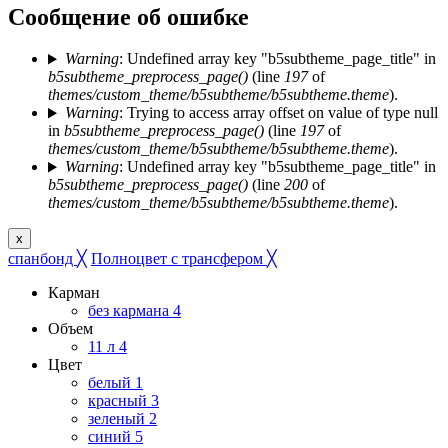
Сообщение об ошибке
Warning
: Undefined array key "b5subtheme_page_title" in
b5subtheme_preprocess_page()
(line
197
of
themes/custom_theme/b5subtheme/b5subtheme.theme
).
Warning
: Trying to access array offset on value of type null
in
b5subtheme_preprocess_page()
(line
197
of
themes/custom_theme/b5subtheme/b5subtheme.theme
).
Warning
: Undefined array key "b5subtheme_page_title" in
b5subtheme_preprocess_page()
(line
200
of
themes/custom_theme/b5subtheme/b5subtheme.theme
).
x
спанбонд
╳
Полноцвет с трансфером
╳
Карман
без кармана
4
Объем
11 л
4
Цвет
белый
1
красный
3
зеленый
2
синий
5