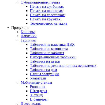
Сублимационная печать
Печать на футболках
Печать на шопперах
Печать на толстовках
Печать на кружках
Термоперенос на ткань
Продукция
Баннеры
Наклейки
Таблички
Таблички из пластика ПВХ
Таблички из композита
Таблички на кабинет
Информационные таблички
Табличка на дверь
Таблички на дистанционных держателях
Табличка на дом
Планы эвакуации
Указатели
Мобильные стенды
Ролл-апы
Штендеры
Х стенд
L-баннеры
Пресс-воллы