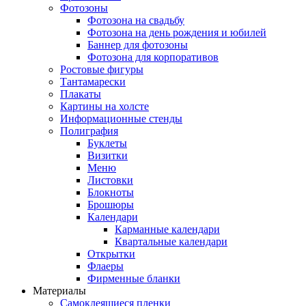
Фотозоны
Фотозона на свадьбу
Фотозона на день рождения и юбилей
Баннер для фотозоны
Фотозона для корпоративов
Ростовые фигуры
Тантамарески
Плакаты
Картины на холсте
Информационные стенды
Полиграфия
Буклеты
Визитки
Меню
Листовки
Блокноты
Брошюры
Календари
Карманные календари
Квартальные календари
Открытки
Флаеры
Фирменные бланки
Материалы
Самоклеящиеся пленки