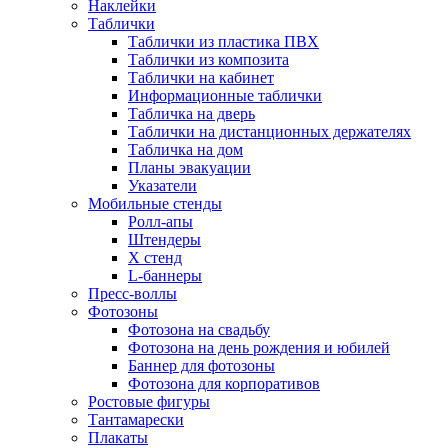
Наклейки
Таблички
Таблички из пластика ПВХ
Таблички из композита
Таблички на кабинет
Информационные таблички
Табличка на дверь
Таблички на дистанционных держателях
Табличка на дом
Планы эвакуации
Указатели
Мобильные стенды
Ролл-апы
Штендеры
Х стенд
L-баннеры
Пресс-воллы
Фотозоны
Фотозона на свадьбу
Фотозона на день рождения и юбилей
Баннер для фотозоны
Фотозона для корпоративов
Ростовые фигуры
Тантамарески
Плакаты