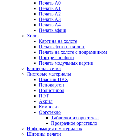
Печать А0
Печать А1
Печать А2
Печать А3
Печать А4
Печать афиш
Холст
Картина на холсте
Печать фото на холсте
Печать на холсте с подрамником
Портрет по фото
Печать модульных картин
Баннерная сетка
Листовые материалы
Пластик ПВХ
Пенокартон
Полистирол
ПЭТ
Акрил
Композит
Оргстекло
Таблички из оргстекла
Прозрачное оргстекло
Информация о материалах
Ширины печати