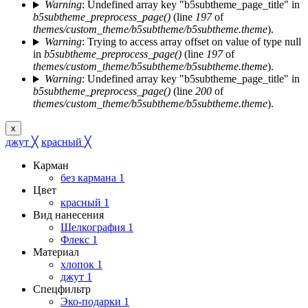
Warning
: Undefined array key "b5subtheme_page_title" in
b5subtheme_preprocess_page()
(line
197
of
themes/custom_theme/b5subtheme/b5subtheme.theme
).
Warning
: Trying to access array offset on value of type null
in
b5subtheme_preprocess_page()
(line
197
of
themes/custom_theme/b5subtheme/b5subtheme.theme
).
Warning
: Undefined array key "b5subtheme_page_title" in
b5subtheme_preprocess_page()
(line
200
of
themes/custom_theme/b5subtheme/b5subtheme.theme
).
x
джут
╳
красный
╳
Карман
без кармана
1
Цвет
красный
1
Вид нанесения
Шелкография
1
Флекс
1
Материал
хлопок
1
джут
1
Спецфильтр
Эко-подарки
1