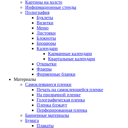
Картины на холсте
Информационные стенды
Полиграфия
Буклеты
Визитки
Меню
Листовки
Блокноты
Брошюры
Календари
Карманные календари
Квартальные календари
Открытки
Флаеры
Фирменные бланки
Материалы
Самоклеящиеся пленки
Печать на самоклеющейся пленке
На прозрачной пленке
Голографическая пленка
Пленка блэкаут
Перфорированная пленка
Баннерные материалы
Бумага
Плакаты