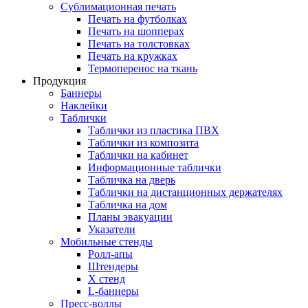
Сублимационная печать
Печать на футболках
Печать на шопперах
Печать на толстовках
Печать на кружках
Термоперенос на ткань
Продукция
Баннеры
Наклейки
Таблички
Таблички из пластика ПВХ
Таблички из композита
Таблички на кабинет
Информационные таблички
Табличка на дверь
Таблички на дистанционных держателях
Табличка на дом
Планы эвакуации
Указатели
Мобильные стенды
Ролл-апы
Штендеры
Х стенд
L-баннеры
Пресс-воллы