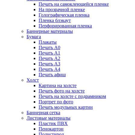
Печать на самоклеющейся пленке
На прозрачной пленке
Голографическая пленка
Пленка блэкаут
Перфорированная пленка
Баннерные материалы
Бумага
Плакаты
Печать А0
Печать А1
Печать А2
Печать А3
Печать А4
Печать афиш
Холст
Картина на холсте
Печать фото на холсте
Печать на холсте с подрамником
Портрет по фото
Печать модульных картин
Баннерная сетка
Листовые материалы
Пластик ПВХ
Пенокартон
Полистирол