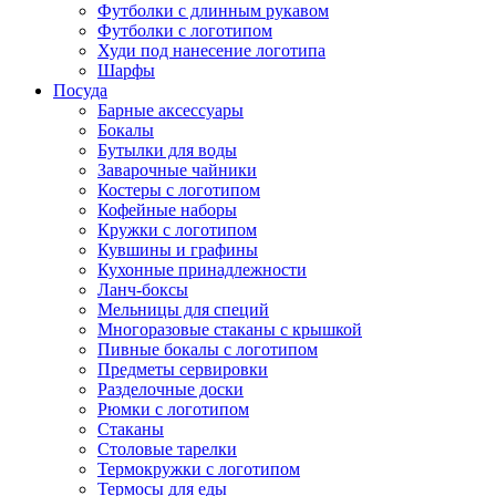
Футболки с длинным рукавом
Футболки с логотипом
Худи под нанесение логотипа
Шарфы
Посуда
Барные аксессуары
Бокалы
Бутылки для воды
Заварочные чайники
Костеры с логотипом
Кофейные наборы
Кружки с логотипом
Кувшины и графины
Кухонные принадлежности
Ланч-боксы
Мельницы для специй
Многоразовые стаканы с крышкой
Пивные бокалы с логотипом
Предметы сервировки
Разделочные доски
Рюмки с логотипом
Стаканы
Столовые тарелки
Термокружки с логотипом
Термосы для еды