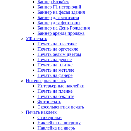
Баннер Блэкбек
Баннер Г1 негорючий
Баннер на фасад здания
Баннер для магазина
Баннер для фотозоны
Баннер на День Рождения
Баннер аренда продажа
УФ-печать
Печать на пластике
Печать на оргстекле
Печать белым цветом
Печать на дереве
Печать на плитке
Печать на металле
Печать на фанере
Интерьерная печать
Интерьерные наклейки
Печать на пленке
Печать на бэклите
Фотопечать
Экосольвентная печать
Печать наклеек
Стикерпаки
Наклейка на витрину
Наклейка на дверь