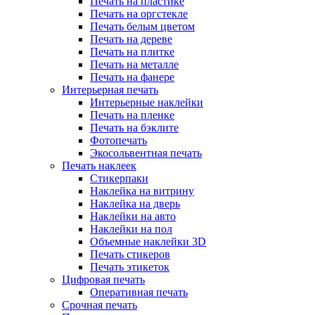
Печать на пластике
Печать на оргстекле
Печать белым цветом
Печать на дереве
Печать на плитке
Печать на металле
Печать на фанере
Интерьерная печать
Интерьерные наклейки
Печать на пленке
Печать на бэклите
Фотопечать
Экосольвентная печать
Печать наклеек
Стикерпаки
Наклейка на витрину
Наклейка на дверь
Наклейки на авто
Наклейки на пол
Объемные наклейки 3D
Печать стикеров
Печать этикеток
Цифровая печать
Оперативная печать
Срочная печать