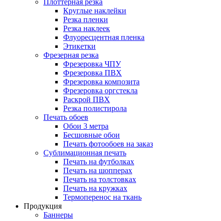
Плоттерная резка
Круглые наклейки
Резка пленки
Резка наклеек
Флуоресцентная пленка
Этикетки
Фрезерная резка
Фрезеровка ЧПУ
Фрезеровка ПВХ
Фрезеровка композита
Фрезеровка оргстекла
Раскрой ПВХ
Резка полистирола
Печать обоев
Обои 3 метра
Бесшовные обои
Печать фотообоев на заказ
Сублимационная печать
Печать на футболках
Печать на шопперах
Печать на толстовках
Печать на кружках
Термоперенос на ткань
Продукция
Баннеры