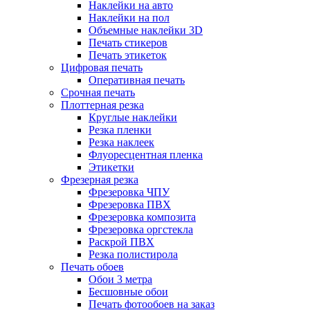
Наклейки на авто
Наклейки на пол
Объемные наклейки 3D
Печать стикеров
Печать этикеток
Цифровая печать
Оперативная печать
Срочная печать
Плоттерная резка
Круглые наклейки
Резка пленки
Резка наклеек
Флуоресцентная пленка
Этикетки
Фрезерная резка
Фрезеровка ЧПУ
Фрезеровка ПВХ
Фрезеровка композита
Фрезеровка оргстекла
Раскрой ПВХ
Резка полистирола
Печать обоев
Обои 3 метра
Бесшовные обои
Печать фотообоев на заказ