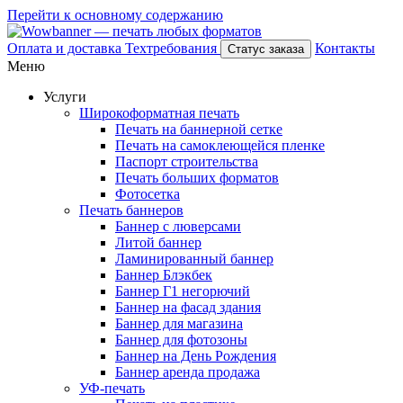
Перейти к основному содержанию
Оплата и доставка
Техтребования
Контакты
Статус заказа
Меню
Услуги
Широкоформатная печать
Печать на баннерной сетке
Печать на самоклеющейся пленке
Паспорт строительства
Печать больших форматов
Фотосетка
Печать баннеров
Баннер с люверсами
Литой баннер
Ламинированный баннер
Баннер Блэкбек
Баннер Г1 негорючий
Баннер на фасад здания
Баннер для магазина
Баннер для фотозоны
Баннер на День Рождения
Баннер аренда продажа
УФ-печать