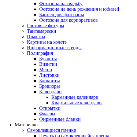
Фотозона на свадьбу
Фотозона на день рождения и юбилей
Баннер для фотозоны
Фотозона для корпоративов
Ростовые фигуры
Тантамарески
Плакаты
Картины на холсте
Информационные стенды
Полиграфия
Буклеты
Визитки
Меню
Листовки
Блокноты
Брошюры
Календари
Карманные календари
Квартальные календари
Открытки
Флаеры
Фирменные бланки
Материалы
Самоклеящиеся пленки
Печать на самоклеющейся пленке