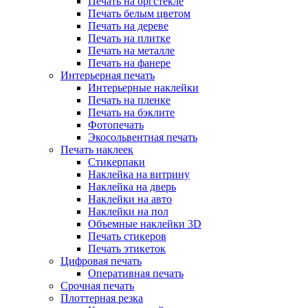
Печать на оргстекле
Печать белым цветом
Печать на дереве
Печать на плитке
Печать на металле
Печать на фанере
Интерьерная печать
Интерьерные наклейки
Печать на пленке
Печать на бэклите
Фотопечать
Экосольвентная печать
Печать наклеек
Стикерпаки
Наклейка на витрину
Наклейка на дверь
Наклейки на авто
Наклейки на пол
Объемные наклейки 3D
Печать стикеров
Печать этикеток
Цифровая печать
Оперативная печать
Срочная печать
Плоттерная резка