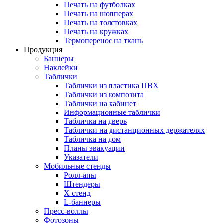
Печать на футболках
Печать на шопперах
Печать на толстовках
Печать на кружках
Термоперенос на ткань
Продукция
Баннеры
Наклейки
Таблички
Таблички из пластика ПВХ
Таблички из композита
Таблички на кабинет
Информационные таблички
Табличка на дверь
Таблички на дистанционных держателях
Табличка на дом
Планы эвакуации
Указатели
Мобильные стенды
Ролл-апы
Штендеры
Х стенд
L-баннеры
Пресс-воллы
Фотозоны