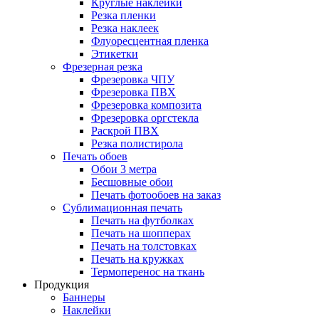
Круглые наклейки
Резка пленки
Резка наклеек
Флуоресцентная пленка
Этикетки
Фрезерная резка
Фрезеровка ЧПУ
Фрезеровка ПВХ
Фрезеровка композита
Фрезеровка оргстекла
Раскрой ПВХ
Резка полистирола
Печать обоев
Обои 3 метра
Бесшовные обои
Печать фотообоев на заказ
Сублимационная печать
Печать на футболках
Печать на шопперах
Печать на толстовках
Печать на кружках
Термоперенос на ткань
Продукция
Баннеры
Наклейки