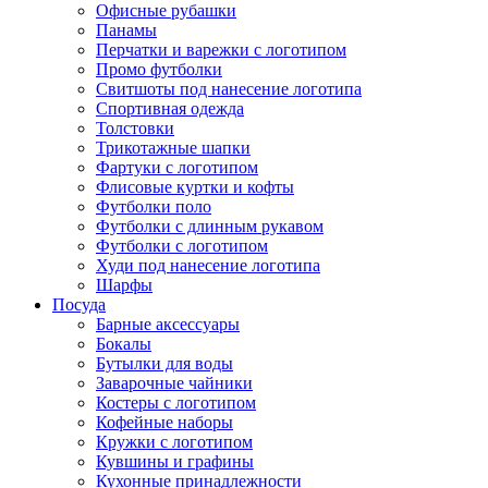
Офисные рубашки
Панамы
Перчатки и варежки с логотипом
Промо футболки
Свитшоты под нанесение логотипа
Спортивная одежда
Толстовки
Трикотажные шапки
Фартуки с логотипом
Флисовые куртки и кофты
Футболки поло
Футболки с длинным рукавом
Футболки с логотипом
Худи под нанесение логотипа
Шарфы
Посуда
Барные аксессуары
Бокалы
Бутылки для воды
Заварочные чайники
Костеры с логотипом
Кофейные наборы
Кружки с логотипом
Кувшины и графины
Кухонные принадлежности