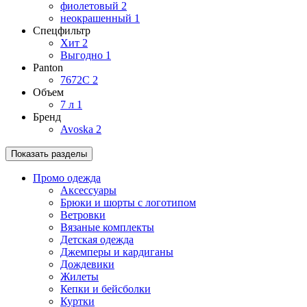
фиолетовый
2
неокрашенный
1
Спецфильтр
Хит
2
Выгодно
1
Panton
7672C
2
Объем
7 л
1
Бренд
Avoska
2
Показать разделы
Промо одежда
Аксессуары
Брюки и шорты с логотипом
Ветровки
Вязаные комплекты
Детская одежда
Джемперы и кардиганы
Дождевики
Жилеты
Кепки и бейсболки
Куртки