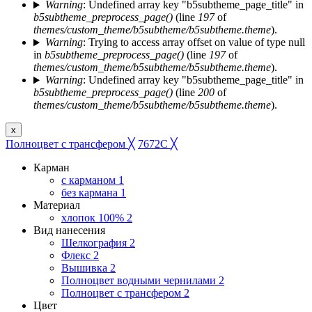
Warning
: Undefined array key "b5subtheme_page_title" in
b5subtheme_preprocess_page()
(line
197
of
themes/custom_theme/b5subtheme/b5subtheme.theme
).
Warning
: Trying to access array offset on value of type null
in
b5subtheme_preprocess_page()
(line
197
of
themes/custom_theme/b5subtheme/b5subtheme.theme
).
Warning
: Undefined array key "b5subtheme_page_title" in
b5subtheme_preprocess_page()
(line
200
of
themes/custom_theme/b5subtheme/b5subtheme.theme
).
x
Полноцвет с трансфером
╳
7672C
╳
Карман
с карманом
1
без кармана
1
Материал
хлопок 100%
2
Вид нанесения
Шелкография
2
Флекс
2
Вышивка
2
Полноцвет водными чернилами
2
Полноцвет с трансфером
2
Цвет