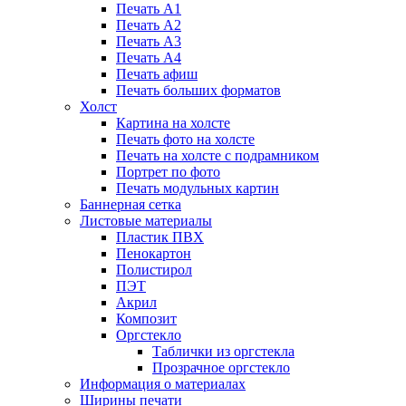
Печать А1
Печать А2
Печать А3
Печать А4
Печать афиш
Печать больших форматов
Холст
Картина на холсте
Печать фото на холсте
Печать на холсте с подрамником
Портрет по фото
Печать модульных картин
Баннерная сетка
Листовые материалы
Пластик ПВХ
Пенокартон
Полистирол
ПЭТ
Акрил
Композит
Оргстекло
Таблички из оргстекла
Прозрачное оргстекло
Информация о материалах
Ширины печати