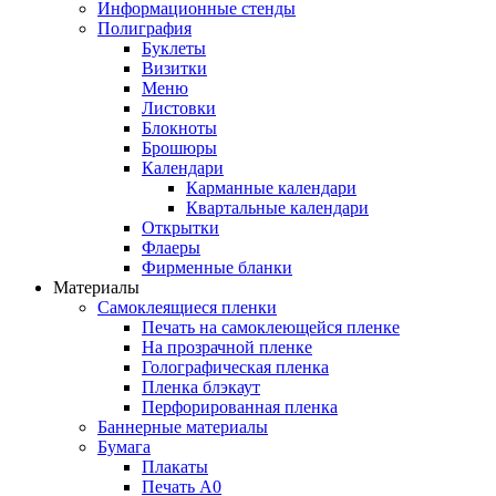
Информационные стенды
Полиграфия
Буклеты
Визитки
Меню
Листовки
Блокноты
Брошюры
Календари
Карманные календари
Квартальные календари
Открытки
Флаеры
Фирменные бланки
Материалы
Самоклеящиеся пленки
Печать на самоклеющейся пленке
На прозрачной пленке
Голографическая пленка
Пленка блэкаут
Перфорированная пленка
Баннерные материалы
Бумага
Плакаты
Печать А0