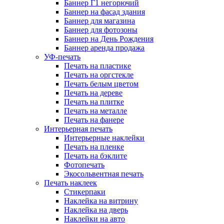
Баннер Г1 негорючий
Баннер на фасад здания
Баннер для магазина
Баннер для фотозоны
Баннер на День Рождения
Баннер аренда продажа
УФ-печать
Печать на пластике
Печать на оргстекле
Печать белым цветом
Печать на дереве
Печать на плитке
Печать на металле
Печать на фанере
Интерьерная печать
Интерьерные наклейки
Печать на пленке
Печать на бэклите
Фотопечать
Экосольвентная печать
Печать наклеек
Стикерпаки
Наклейка на витрину
Наклейка на дверь
Наклейки на авто