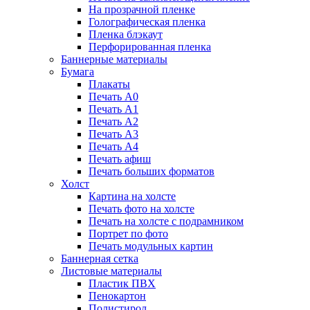
На прозрачной пленке
Голографическая пленка
Пленка блэкаут
Перфорированная пленка
Баннерные материалы
Бумага
Плакаты
Печать А0
Печать А1
Печать А2
Печать А3
Печать А4
Печать афиш
Печать больших форматов
Холст
Картина на холсте
Печать фото на холсте
Печать на холсте с подрамником
Портрет по фото
Печать модульных картин
Баннерная сетка
Листовые материалы
Пластик ПВХ
Пенокартон
Полистирол