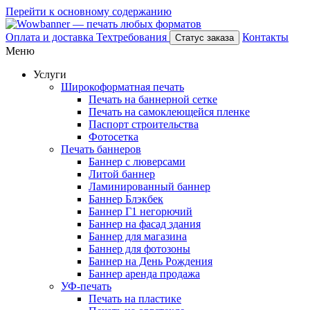
Перейти к основному содержанию
Оплата и доставка
Техтребования
Контакты
Статус заказа
Меню
Услуги
Широкоформатная печать
Печать на баннерной сетке
Печать на самоклеющейся пленке
Паспорт строительства
Фотосетка
Печать баннеров
Баннер с люверсами
Литой баннер
Ламинированный баннер
Баннер Блэкбек
Баннер Г1 негорючий
Баннер на фасад здания
Баннер для магазина
Баннер для фотозоны
Баннер на День Рождения
Баннер аренда продажа
УФ-печать
Печать на пластике