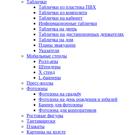
Таблички
Таблички из пластика ПВХ
Таблички из композита
Таблички на кабинет
Информационные таблички
Табличка на дверь
Таблички на дистанционных держателях
Табличка на дом
Планы эвакуации
Указатели
Мобильные стенды
Ролл-апы
Штендеры
Х стенд
L-баннеры
Пресс-воллы
Фотозоны
Фотозона на свадьбу
Фотозона на день рождения и юбилей
Баннер для фотозоны
Фотозона для корпоративов
Ростовые фигуры
Тантамарески
Плакаты
Картины на холсте