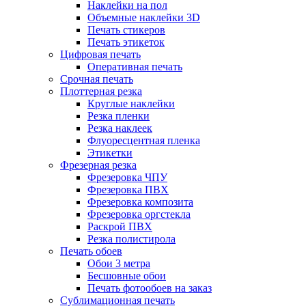
Наклейки на пол
Объемные наклейки 3D
Печать стикеров
Печать этикеток
Цифровая печать
Оперативная печать
Срочная печать
Плоттерная резка
Круглые наклейки
Резка пленки
Резка наклеек
Флуоресцентная пленка
Этикетки
Фрезерная резка
Фрезеровка ЧПУ
Фрезеровка ПВХ
Фрезеровка композита
Фрезеровка оргстекла
Раскрой ПВХ
Резка полистирола
Печать обоев
Обои 3 метра
Бесшовные обои
Печать фотообоев на заказ
Сублимационная печать