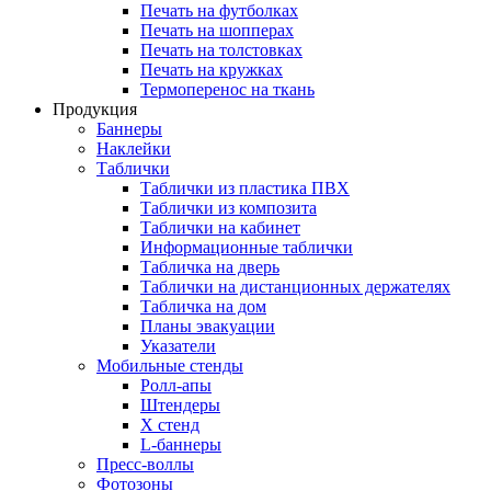
Печать на футболках
Печать на шопперах
Печать на толстовках
Печать на кружках
Термоперенос на ткань
Продукция
Баннеры
Наклейки
Таблички
Таблички из пластика ПВХ
Таблички из композита
Таблички на кабинет
Информационные таблички
Табличка на дверь
Таблички на дистанционных держателях
Табличка на дом
Планы эвакуации
Указатели
Мобильные стенды
Ролл-апы
Штендеры
Х стенд
L-баннеры
Пресс-воллы
Фотозоны