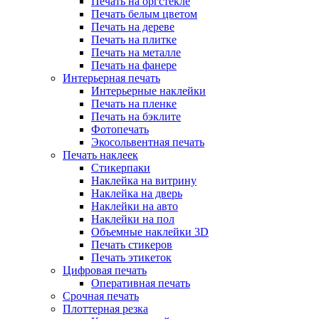
Печать на оргстекле
Печать белым цветом
Печать на дереве
Печать на плитке
Печать на металле
Печать на фанере
Интерьерная печать
Интерьерные наклейки
Печать на пленке
Печать на бэклите
Фотопечать
Экосольвентная печать
Печать наклеек
Стикерпаки
Наклейка на витрину
Наклейка на дверь
Наклейки на авто
Наклейки на пол
Объемные наклейки 3D
Печать стикеров
Печать этикеток
Цифровая печать
Оперативная печать
Срочная печать
Плоттерная резка