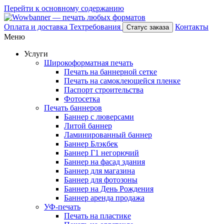
Перейти к основному содержанию
Оплата и доставка
Техтребования
Контакты
Статус заказа
Меню
Услуги
Широкоформатная печать
Печать на баннерной сетке
Печать на самоклеющейся пленке
Паспорт строительства
Фотосетка
Печать баннеров
Баннер с люверсами
Литой баннер
Ламинированный баннер
Баннер Блэкбек
Баннер Г1 негорючий
Баннер на фасад здания
Баннер для магазина
Баннер для фотозоны
Баннер на День Рождения
Баннер аренда продажа
УФ-печать
Печать на пластике