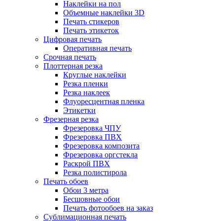
Наклейки на пол
Объемные наклейки 3D
Печать стикеров
Печать этикеток
Цифровая печать
Оперативная печать
Срочная печать
Плоттерная резка
Круглые наклейки
Резка пленки
Резка наклеек
Флуоресцентная пленка
Этикетки
Фрезерная резка
Фрезеровка ЧПУ
Фрезеровка ПВХ
Фрезеровка композита
Фрезеровка оргстекла
Раскрой ПВХ
Резка полистирола
Печать обоев
Обои 3 метра
Бесшовные обои
Печать фотообоев на заказ
Сублимационная печать