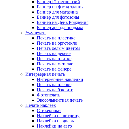
Баннер Г1 негорючий
Баннер на фасад здания
Баннер для магазина
Баннер для фотозоны
Баннер на День Рождения
Баннер аренда продажа
УФ-печать
Печать на пластике
Печать на оргстекле
Печать белым цветом
Печать на дереве
Печать на плитке
Печать на металле
Печать на фанере
Интерьерная печать
Интерьерные наклейки
Печать на пленке
Печать на бэклите
Фотопечать
Экосольвентная печать
Печать наклеек
Стикерпаки
Наклейка на витрину
Наклейка на дверь
Наклейки на авто