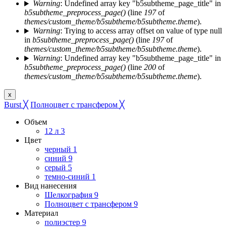
Warning
: Undefined array key "b5subtheme_page_title" in
b5subtheme_preprocess_page()
(line
197
of
themes/custom_theme/b5subtheme/b5subtheme.theme
).
Warning
: Trying to access array offset on value of type null
in
b5subtheme_preprocess_page()
(line
197
of
themes/custom_theme/b5subtheme/b5subtheme.theme
).
Warning
: Undefined array key "b5subtheme_page_title" in
b5subtheme_preprocess_page()
(line
200
of
themes/custom_theme/b5subtheme/b5subtheme.theme
).
x
Burst
╳
Полноцвет с трансфером
╳
Объем
12 л
3
Цвет
черный
1
синий
9
серый
5
темно-синий
1
Вид нанесения
Шелкография
9
Полноцвет с трансфером
9
Материал
полиэстер
9