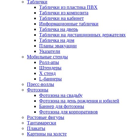
Таблички
Таблички из пластика ПВХ
Таблички из композита
Таблички на кабинет
Информационные таблички
Табличка на дверь
Таблички на дистанционных держателях
Табличка на дом
Планы эвакуации
Указатели
Мобильные стенды
Ролл-апы
Штендеры
Х стенд
L-баннеры
Пресс-воллы
Фотозоны
Фотозона на свадьбу
Фотозона на день рождения и юбилей
Баннер для фотозоны
Фотозона для корпоративов
Ростовые фигуры
Тантамарески
Плакаты
Картины на холсте