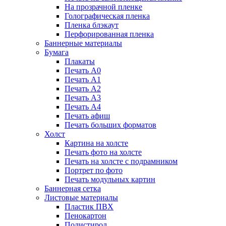
На прозрачной пленке
Голографическая пленка
Пленка блэкаут
Перфорированная пленка
Баннерные материалы
Бумага
Плакаты
Печать А0
Печать А1
Печать А2
Печать А3
Печать А4
Печать афиш
Печать больших форматов
Холст
Картина на холсте
Печать фото на холсте
Печать на холсте с подрамником
Портрет по фото
Печать модульных картин
Баннерная сетка
Листовые материалы
Пластик ПВХ
Пенокартон
Полистирол