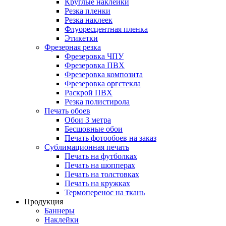
Круглые наклейки
Резка пленки
Резка наклеек
Флуоресцентная пленка
Этикетки
Фрезерная резка
Фрезеровка ЧПУ
Фрезеровка ПВХ
Фрезеровка композита
Фрезеровка оргстекла
Раскрой ПВХ
Резка полистирола
Печать обоев
Обои 3 метра
Бесшовные обои
Печать фотообоев на заказ
Сублимационная печать
Печать на футболках
Печать на шопперах
Печать на толстовках
Печать на кружках
Термоперенос на ткань
Продукция
Баннеры
Наклейки