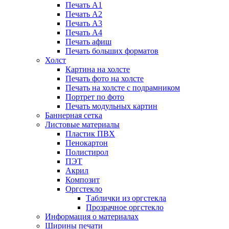
Печать А1
Печать А2
Печать А3
Печать А4
Печать афиш
Печать больших форматов
Холст
Картина на холсте
Печать фото на холсте
Печать на холсте с подрамником
Портрет по фото
Печать модульных картин
Баннерная сетка
Листовые материалы
Пластик ПВХ
Пенокартон
Полистирол
ПЭТ
Акрил
Композит
Оргстекло
Таблички из оргстекла
Прозрачное оргстекло
Информация о материалах
Ширины печати