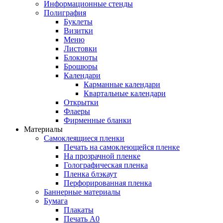
Информационные стенды
Полиграфия
Буклеты
Визитки
Меню
Листовки
Блокноты
Брошюры
Календари
Карманные календари
Квартальные календари
Открытки
Флаеры
Фирменные бланки
Материалы
Самоклеящиеся пленки
Печать на самоклеющейся пленке
На прозрачной пленке
Голографическая пленка
Пленка блэкаут
Перфорированная пленка
Баннерные материалы
Бумага
Плакаты
Печать А0