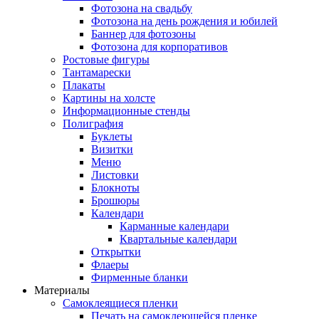
Фотозона на свадьбу
Фотозона на день рождения и юбилей
Баннер для фотозоны
Фотозона для корпоративов
Ростовые фигуры
Тантамарески
Плакаты
Картины на холсте
Информационные стенды
Полиграфия
Буклеты
Визитки
Меню
Листовки
Блокноты
Брошюры
Календари
Карманные календари
Квартальные календари
Открытки
Флаеры
Фирменные бланки
Материалы
Самоклеящиеся пленки
Печать на самоклеющейся пленке