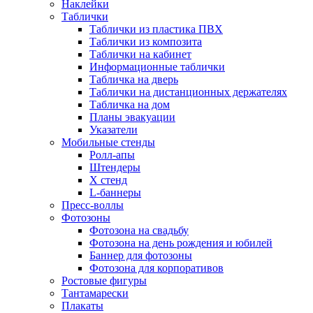
Наклейки
Таблички
Таблички из пластика ПВХ
Таблички из композита
Таблички на кабинет
Информационные таблички
Табличка на дверь
Таблички на дистанционных держателях
Табличка на дом
Планы эвакуации
Указатели
Мобильные стенды
Ролл-апы
Штендеры
Х стенд
L-баннеры
Пресс-воллы
Фотозоны
Фотозона на свадьбу
Фотозона на день рождения и юбилей
Баннер для фотозоны
Фотозона для корпоративов
Ростовые фигуры
Тантамарески
Плакаты