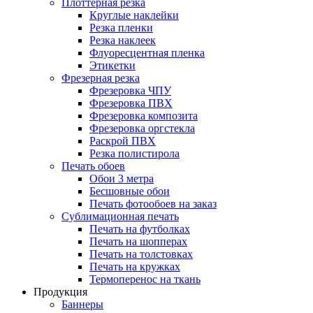
Плоттерная резка
Круглые наклейки
Резка пленки
Резка наклеек
Флуоресцентная пленка
Этикетки
Фрезерная резка
Фрезеровка ЧПУ
Фрезеровка ПВХ
Фрезеровка композита
Фрезеровка оргстекла
Раскрой ПВХ
Резка полистирола
Печать обоев
Обои 3 метра
Бесшовные обои
Печать фотообоев на заказ
Сублимационная печать
Печать на футболках
Печать на шопперах
Печать на толстовках
Печать на кружках
Термоперенос на ткань
Продукция
Баннеры