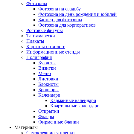
Фотозоны
Фотозона на свадьбу
Фотозона на день рождения и юбилей
Баннер для фотозоны
Фотозона для корпоративов
Ростовые фигуры
Тантамарески
Плакаты
Картины на холсте
Информационные стенды
Полиграфия
Буклеты
Визитки
Меню
Листовки
Блокноты
Брошюры
Календари
Карманные календари
Квартальные календари
Открытки
Флаеры
Фирменные бланки
Материалы
Самоклеящиеся пленки