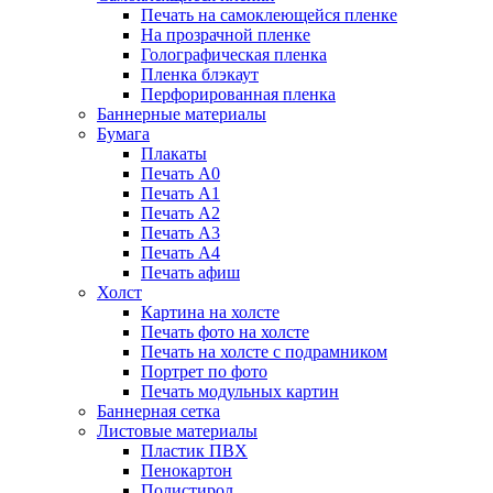
Печать на самоклеющейся пленке
На прозрачной пленке
Голографическая пленка
Пленка блэкаут
Перфорированная пленка
Баннерные материалы
Бумага
Плакаты
Печать А0
Печать А1
Печать А2
Печать А3
Печать А4
Печать афиш
Холст
Картина на холсте
Печать фото на холсте
Печать на холсте с подрамником
Портрет по фото
Печать модульных картин
Баннерная сетка
Листовые материалы
Пластик ПВХ
Пенокартон
Полистирол