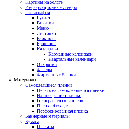
Картины на холсте
Информационные стенды
Полиграфия
Буклеты
Визитки
Меню
Листовки
Блокноты
Брошюры
Календари
Карманные календари
Квартальные календари
Открытки
Флаеры
Фирменные бланки
Материалы
Самоклеящиеся пленки
Печать на самоклеющейся пленке
На прозрачной пленке
Голографическая пленка
Пленка блэкаут
Перфорированная пленка
Баннерные материалы
Бумага
Плакаты