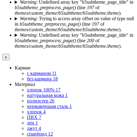
Warning
: Undefined array key "b5subtheme_page_title" in
b5subtheme_preprocess_page()
(line
197
of
themes/custom_theme/b5subtheme/b5subtheme.theme
).
Warning
: Trying to access array offset on value of type null
in
b5subtheme_preprocess_page()
(line
197
of
themes/custom_theme/b5subtheme/b5subtheme.theme
).
Warning
: Undefined array key "b5subtheme_page_title" in
b5subtheme_preprocess_page()
(line
200
of
themes/custom_theme/b5subtheme/b5subtheme.theme
).
x
Карман
с карманом
11
без кармана
18
Материал
хлопок 100%
17
натуральная кожа
1
полиэстер
26
нержавеющая сталь
1
хлопок
4
ПВХ
7
лен
1
джут
4
спанбонд
12