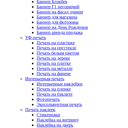
Баннер Блэкбек
Баннер Г1 негорючий
Баннер на фасад здания
Баннер для магазина
Баннер для фотозоны
Баннер на День Рождения
Баннер аренда продажа
УФ-печать
Печать на пластике
Печать на оргстекле
Печать белым цветом
Печать на дереве
Печать на плитке
Печать на металле
Печать на фанере
Интерьерная печать
Интерьерные наклейки
Печать на пленке
Печать на бэклите
Фотопечать
Экосольвентная печать
Печать наклеек
Стикерпаки
Наклейка на витрину
Наклейка на дверь