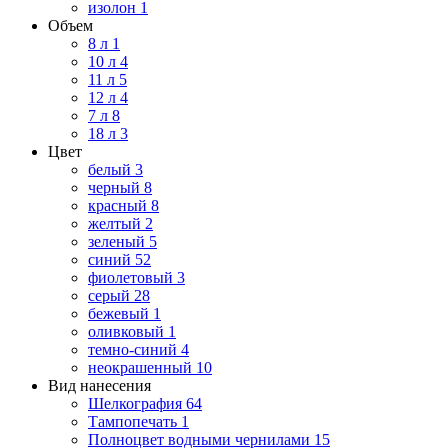
изолон
1
Объем
8 л
1
10 л
4
11 л
5
12 л
4
7 л
8
18 л
3
Цвет
белый
3
черный
8
красный
8
желтый
2
зеленый
5
синий
52
фиолетовый
3
серый
28
бежевый
1
оливковый
1
темно-синий
4
неокрашенный
10
Вид нанесения
Шелкография
64
Тампопечать
1
Полноцвет водными чернилами
15