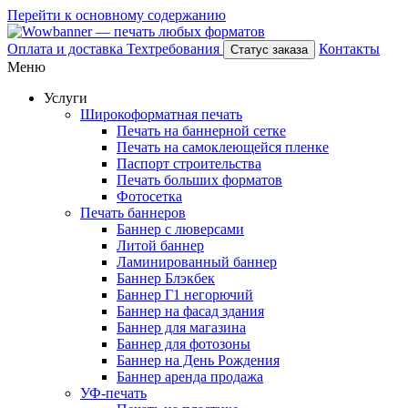
Перейти к основному содержанию
Оплата и доставка
Техтребования
Контакты
Статус заказа
Меню
Услуги
Широкоформатная печать
Печать на баннерной сетке
Печать на самоклеющейся пленке
Паспорт строительства
Печать больших форматов
Фотосетка
Печать баннеров
Баннер с люверсами
Литой баннер
Ламинированный баннер
Баннер Блэкбек
Баннер Г1 негорючий
Баннер на фасад здания
Баннер для магазина
Баннер для фотозоны
Баннер на День Рождения
Баннер аренда продажа
УФ-печать