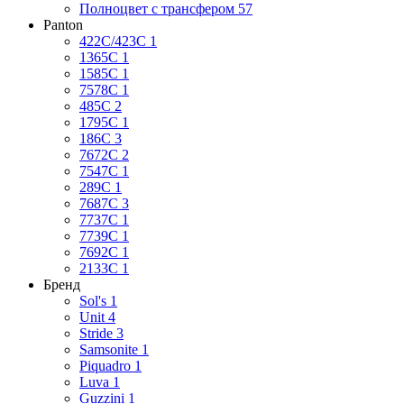
Полноцвет с трансфером
57
Panton
422C/423C
1
1365C
1
1585C
1
7578C
1
485C
2
1795C
1
186C
3
7672C
2
7547C
1
289C
1
7687C
3
7737C
1
7739C
1
7692C
1
2133C
1
Бренд
Sol's
1
Unit
4
Stride
3
Samsonite
1
Piquadro
1
Luva
1
Guzzini
1