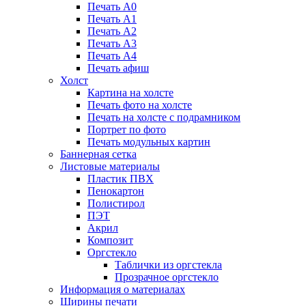
Печать А0
Печать А1
Печать А2
Печать А3
Печать А4
Печать афиш
Холст
Картина на холсте
Печать фото на холсте
Печать на холсте с подрамником
Портрет по фото
Печать модульных картин
Баннерная сетка
Листовые материалы
Пластик ПВХ
Пенокартон
Полистирол
ПЭТ
Акрил
Композит
Оргстекло
Таблички из оргстекла
Прозрачное оргстекло
Информация о материалах
Ширины печати