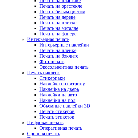
Печать на пластике
Печать на оргстекле
Печать белым цветом
Печать на дереве
Печать на плитке
Печать на металле
Печать на фанере
Интерьерная печать
Интерьерные наклейки
Печать на пленке
Печать на бэклите
Фотопечать
Экосольвентная печать
Печать наклеек
Стикерпаки
Наклейка на витрину
Наклейка на дверь
Наклейки на авто
Наклейки на пол
Объемные наклейки 3D
Печать стикеров
Печать этикеток
Цифровая печать
Оперативная печать
Срочная печать