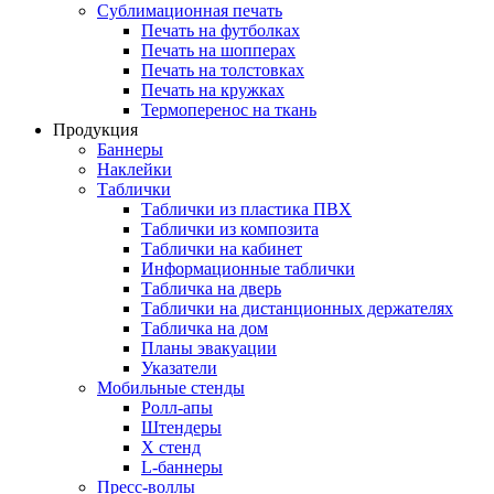
Сублимационная печать
Печать на футболках
Печать на шопперах
Печать на толстовках
Печать на кружках
Термоперенос на ткань
Продукция
Баннеры
Наклейки
Таблички
Таблички из пластика ПВХ
Таблички из композита
Таблички на кабинет
Информационные таблички
Табличка на дверь
Таблички на дистанционных держателях
Табличка на дом
Планы эвакуации
Указатели
Мобильные стенды
Ролл-апы
Штендеры
Х стенд
L-баннеры
Пресс-воллы