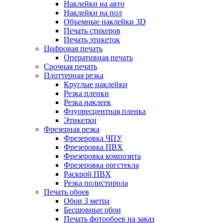
Наклейки на авто
Наклейки на пол
Объемные наклейки 3D
Печать стикеров
Печать этикеток
Цифровая печать
Оперативная печать
Срочная печать
Плоттерная резка
Круглые наклейки
Резка пленки
Резка наклеек
Флуоресцентная пленка
Этикетки
Фрезерная резка
Фрезеровка ЧПУ
Фрезеровка ПВХ
Фрезеровка композита
Фрезеровка оргстекла
Раскрой ПВХ
Резка полистирола
Печать обоев
Обои 3 метра
Бесшовные обои
Печать фотообоев на заказ