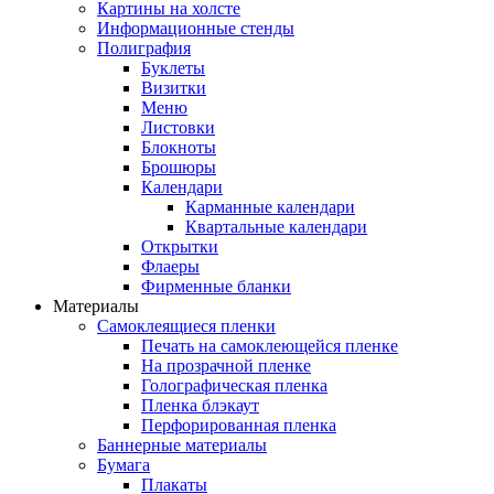
Картины на холсте
Информационные стенды
Полиграфия
Буклеты
Визитки
Меню
Листовки
Блокноты
Брошюры
Календари
Карманные календари
Квартальные календари
Открытки
Флаеры
Фирменные бланки
Материалы
Самоклеящиеся пленки
Печать на самоклеющейся пленке
На прозрачной пленке
Голографическая пленка
Пленка блэкаут
Перфорированная пленка
Баннерные материалы
Бумага
Плакаты