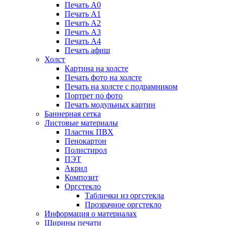
Печать А0
Печать А1
Печать А2
Печать А3
Печать А4
Печать афиш
Холст
Картина на холсте
Печать фото на холсте
Печать на холсте с подрамником
Портрет по фото
Печать модульных картин
Баннерная сетка
Листовые материалы
Пластик ПВХ
Пенокартон
Полистирол
ПЭТ
Акрил
Композит
Оргстекло
Таблички из оргстекла
Прозрачное оргстекло
Информация о материалах
Ширины печати