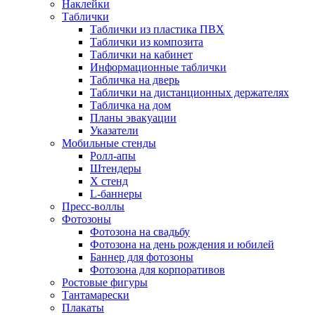
Наклейки
Таблички
Таблички из пластика ПВХ
Таблички из композита
Таблички на кабинет
Информационные таблички
Табличка на дверь
Таблички на дистанционных держателях
Табличка на дом
Планы эвакуации
Указатели
Мобильные стенды
Ролл-апы
Штендеры
Х стенд
L-баннеры
Пресс-воллы
Фотозоны
Фотозона на свадьбу
Фотозона на день рождения и юбилей
Баннер для фотозоны
Фотозона для корпоративов
Ростовые фигуры
Тантамарески
Плакаты