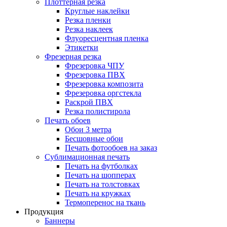
Плоттерная резка
Круглые наклейки
Резка пленки
Резка наклеек
Флуоресцентная пленка
Этикетки
Фрезерная резка
Фрезеровка ЧПУ
Фрезеровка ПВХ
Фрезеровка композита
Фрезеровка оргстекла
Раскрой ПВХ
Резка полистирола
Печать обоев
Обои 3 метра
Бесшовные обои
Печать фотообоев на заказ
Сублимационная печать
Печать на футболках
Печать на шопперах
Печать на толстовках
Печать на кружках
Термоперенос на ткань
Продукция
Баннеры