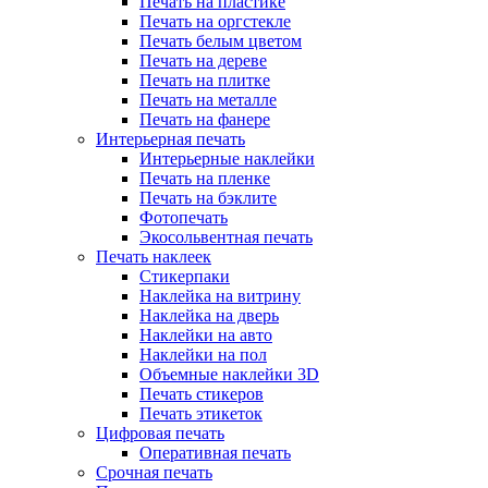
Печать на пластике
Печать на оргстекле
Печать белым цветом
Печать на дереве
Печать на плитке
Печать на металле
Печать на фанере
Интерьерная печать
Интерьерные наклейки
Печать на пленке
Печать на бэклите
Фотопечать
Экосольвентная печать
Печать наклеек
Стикерпаки
Наклейка на витрину
Наклейка на дверь
Наклейки на авто
Наклейки на пол
Объемные наклейки 3D
Печать стикеров
Печать этикеток
Цифровая печать
Оперативная печать
Срочная печать