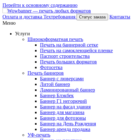
Перейти к основному содержанию
Оплата и доставка
Техтребования
Контакты
Статус заказа
Меню
Услуги
Широкоформатная печать
Печать на баннерной сетке
Печать на самоклеющейся пленке
Паспорт строительства
Печать больших форматов
Фотосетка
Печать баннеров
Баннер с люверсами
Литой баннер
Ламинированный баннер
Баннер Блэкбек
Баннер Г1 негорючий
Баннер на фасад здания
Баннер для магазина
Баннер для фотозоны
Баннер на День Рождения
Баннер аренда продажа
УФ-печать