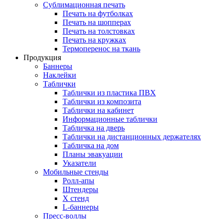
Сублимационная печать
Печать на футболках
Печать на шопперах
Печать на толстовках
Печать на кружках
Термоперенос на ткань
Продукция
Баннеры
Наклейки
Таблички
Таблички из пластика ПВХ
Таблички из композита
Таблички на кабинет
Информационные таблички
Табличка на дверь
Таблички на дистанционных держателях
Табличка на дом
Планы эвакуации
Указатели
Мобильные стенды
Ролл-апы
Штендеры
Х стенд
L-баннеры
Пресс-воллы