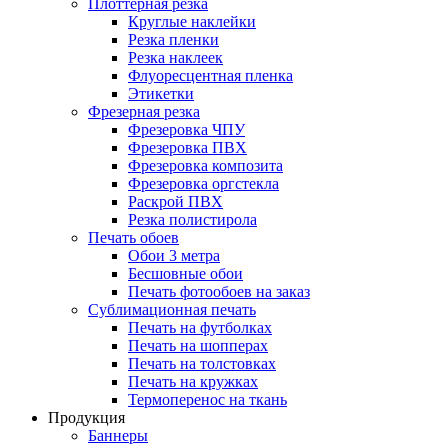
Плоттерная резка
Круглые наклейки
Резка пленки
Резка наклеек
Флуоресцентная пленка
Этикетки
Фрезерная резка
Фрезеровка ЧПУ
Фрезеровка ПВХ
Фрезеровка композита
Фрезеровка оргстекла
Раскрой ПВХ
Резка полистирола
Печать обоев
Обои 3 метра
Бесшовные обои
Печать фотообоев на заказ
Сублимационная печать
Печать на футболках
Печать на шопперах
Печать на толстовках
Печать на кружках
Термоперенос на ткань
Продукция
Баннеры