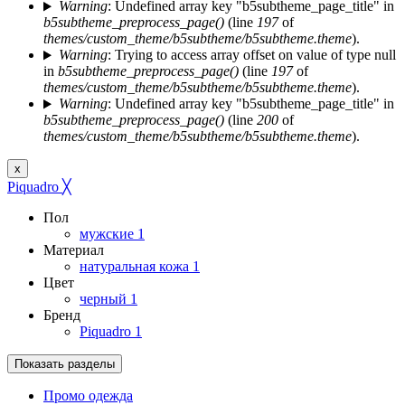
Warning
: Undefined array key "b5subtheme_page_title" in
b5subtheme_preprocess_page()
(line
197
of
themes/custom_theme/b5subtheme/b5subtheme.theme
).
Warning
: Trying to access array offset on value of type null
in
b5subtheme_preprocess_page()
(line
197
of
themes/custom_theme/b5subtheme/b5subtheme.theme
).
Warning
: Undefined array key "b5subtheme_page_title" in
b5subtheme_preprocess_page()
(line
200
of
themes/custom_theme/b5subtheme/b5subtheme.theme
).
x
Piquadro
╳
Пол
мужские
1
Материал
натуральная кожа
1
Цвет
черный
1
Бренд
Piquadro
1
Показать разделы
Промо одежда