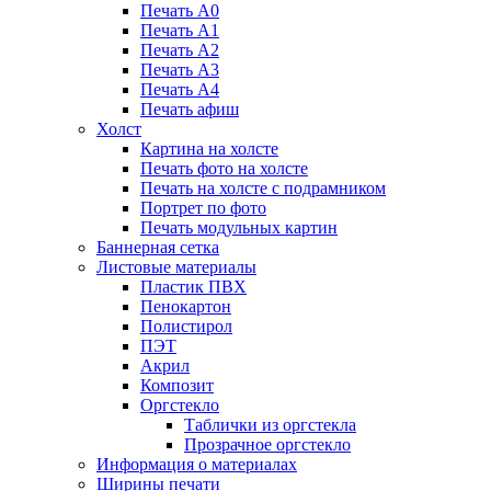
Печать А0
Печать А1
Печать А2
Печать А3
Печать А4
Печать афиш
Холст
Картина на холсте
Печать фото на холсте
Печать на холсте с подрамником
Портрет по фото
Печать модульных картин
Баннерная сетка
Листовые материалы
Пластик ПВХ
Пенокартон
Полистирол
ПЭТ
Акрил
Композит
Оргстекло
Таблички из оргстекла
Прозрачное оргстекло
Информация о материалах
Ширины печати