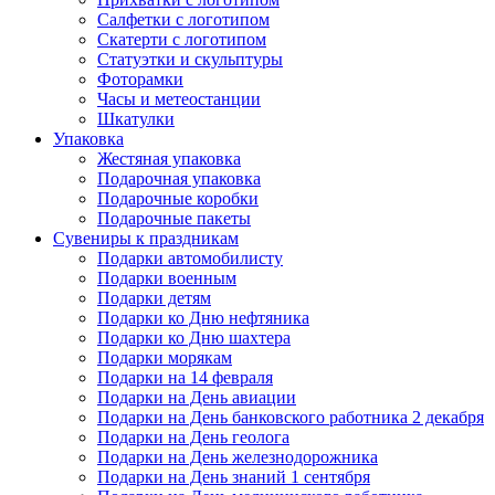
Салфетки с логотипом
Скатерти с логотипом
Статуэтки и скульптуры
Фоторамки
Часы и метеостанции
Шкатулки
Упаковка
Жестяная упаковка
Подарочная упаковка
Подарочные коробки
Подарочные пакеты
Сувениры к праздникам
Подарки автомобилисту
Подарки военным
Подарки детям
Подарки ко Дню нефтяника
Подарки ко Дню шахтера
Подарки морякам
Подарки на 14 февраля
Подарки на День авиации
Подарки на День банковского работника 2 декабря
Подарки на День геолога
Подарки на День железнодорожника
Подарки на День знаний 1 сентября