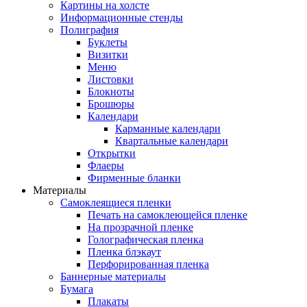
Картины на холсте
Информационные стенды
Полиграфия
Буклеты
Визитки
Меню
Листовки
Блокноты
Брошюры
Календари
Карманные календари
Квартальные календари
Открытки
Флаеры
Фирменные бланки
Материалы
Самоклеящиеся пленки
Печать на самоклеющейся пленке
На прозрачной пленке
Голографическая пленка
Пленка блэкаут
Перфорированная пленка
Баннерные материалы
Бумага
Плакаты