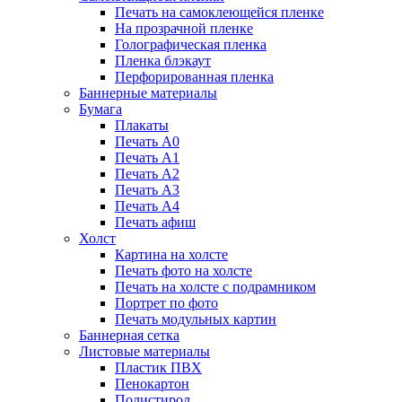
Печать на самоклеющейся пленке
На прозрачной пленке
Голографическая пленка
Пленка блэкаут
Перфорированная пленка
Баннерные материалы
Бумага
Плакаты
Печать А0
Печать А1
Печать А2
Печать А3
Печать А4
Печать афиш
Холст
Картина на холсте
Печать фото на холсте
Печать на холсте с подрамником
Портрет по фото
Печать модульных картин
Баннерная сетка
Листовые материалы
Пластик ПВХ
Пенокартон
Полистирол