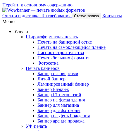
Перейти к основному содержанию
Оплата и доставка
Техтребования
Контакты
Статус заказа
Меню
Услуги
Широкоформатная печать
Печать на баннерной сетке
Печать на самоклеющейся пленке
Паспорт строительства
Печать больших форматов
Фотосетка
Печать баннеров
Баннер с люверсами
Литой баннер
Ламинированный баннер
Баннер Блэкбек
Баннер Г1 негорючий
Баннер на фасад здания
Баннер для магазина
Баннер для фотозоны
Баннер на День Рождения
Баннер аренда продажа
УФ-печать