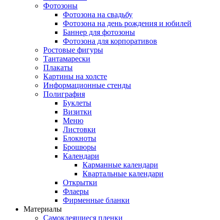
Фотозоны
Фотозона на свадьбу
Фотозона на день рождения и юбилей
Баннер для фотозоны
Фотозона для корпоративов
Ростовые фигуры
Тантамарески
Плакаты
Картины на холсте
Информационные стенды
Полиграфия
Буклеты
Визитки
Меню
Листовки
Блокноты
Брошюры
Календари
Карманные календари
Квартальные календари
Открытки
Флаеры
Фирменные бланки
Материалы
Самоклеящиеся пленки