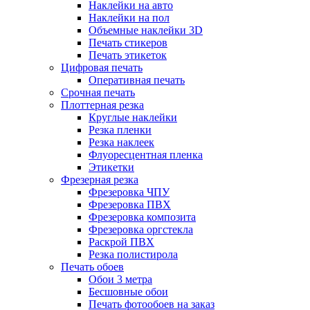
Наклейки на авто
Наклейки на пол
Объемные наклейки 3D
Печать стикеров
Печать этикеток
Цифровая печать
Оперативная печать
Срочная печать
Плоттерная резка
Круглые наклейки
Резка пленки
Резка наклеек
Флуоресцентная пленка
Этикетки
Фрезерная резка
Фрезеровка ЧПУ
Фрезеровка ПВХ
Фрезеровка композита
Фрезеровка оргстекла
Раскрой ПВХ
Резка полистирола
Печать обоев
Обои 3 метра
Бесшовные обои
Печать фотообоев на заказ