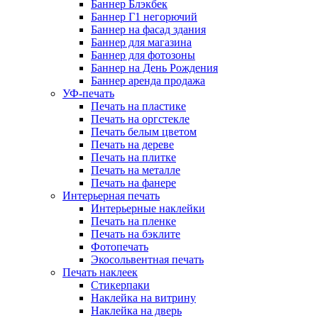
Баннер Блэкбек
Баннер Г1 негорючий
Баннер на фасад здания
Баннер для магазина
Баннер для фотозоны
Баннер на День Рождения
Баннер аренда продажа
УФ-печать
Печать на пластике
Печать на оргстекле
Печать белым цветом
Печать на дереве
Печать на плитке
Печать на металле
Печать на фанере
Интерьерная печать
Интерьерные наклейки
Печать на пленке
Печать на бэклите
Фотопечать
Экосольвентная печать
Печать наклеек
Стикерпаки
Наклейка на витрину
Наклейка на дверь