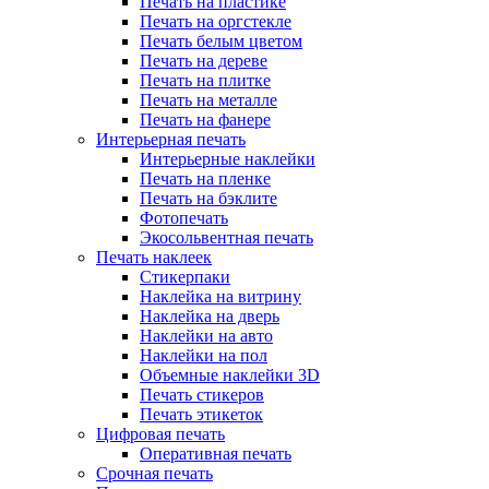
Печать на пластике
Печать на оргстекле
Печать белым цветом
Печать на дереве
Печать на плитке
Печать на металле
Печать на фанере
Интерьерная печать
Интерьерные наклейки
Печать на пленке
Печать на бэклите
Фотопечать
Экосольвентная печать
Печать наклеек
Стикерпаки
Наклейка на витрину
Наклейка на дверь
Наклейки на авто
Наклейки на пол
Объемные наклейки 3D
Печать стикеров
Печать этикеток
Цифровая печать
Оперативная печать
Срочная печать