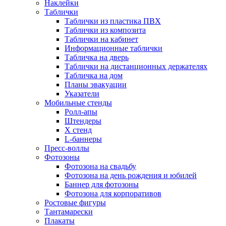
Наклейки
Таблички
Таблички из пластика ПВХ
Таблички из композита
Таблички на кабинет
Информационные таблички
Табличка на дверь
Таблички на дистанционных держателях
Табличка на дом
Планы эвакуации
Указатели
Мобильные стенды
Ролл-апы
Штендеры
Х стенд
L-баннеры
Пресс-воллы
Фотозоны
Фотозона на свадьбу
Фотозона на день рождения и юбилей
Баннер для фотозоны
Фотозона для корпоративов
Ростовые фигуры
Тантамарески
Плакаты