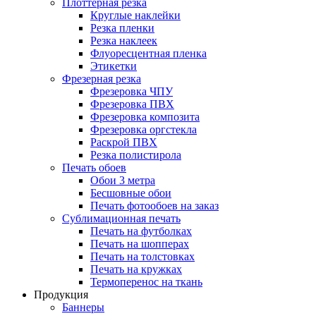
Плоттерная резка
Круглые наклейки
Резка пленки
Резка наклеек
Флуоресцентная пленка
Этикетки
Фрезерная резка
Фрезеровка ЧПУ
Фрезеровка ПВХ
Фрезеровка композита
Фрезеровка оргстекла
Раскрой ПВХ
Резка полистирола
Печать обоев
Обои 3 метра
Бесшовные обои
Печать фотообоев на заказ
Сублимационная печать
Печать на футболках
Печать на шопперах
Печать на толстовках
Печать на кружках
Термоперенос на ткань
Продукция
Баннеры