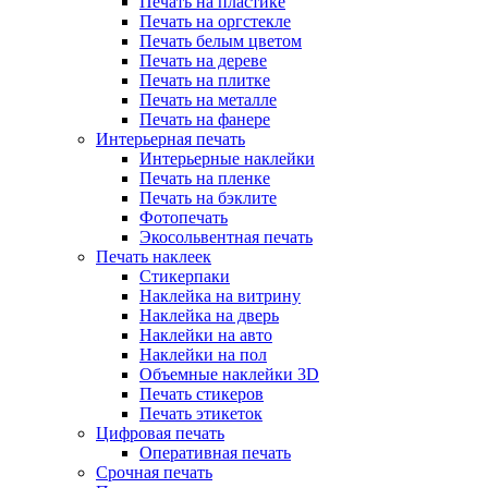
Печать на пластике
Печать на оргстекле
Печать белым цветом
Печать на дереве
Печать на плитке
Печать на металле
Печать на фанере
Интерьерная печать
Интерьерные наклейки
Печать на пленке
Печать на бэклите
Фотопечать
Экосольвентная печать
Печать наклеек
Стикерпаки
Наклейка на витрину
Наклейка на дверь
Наклейки на авто
Наклейки на пол
Объемные наклейки 3D
Печать стикеров
Печать этикеток
Цифровая печать
Оперативная печать
Срочная печать