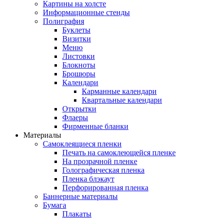
Картины на холсте
Информационные стенды
Полиграфия
Буклеты
Визитки
Меню
Листовки
Блокноты
Брошюры
Календари
Карманные календари
Квартальные календари
Открытки
Флаеры
Фирменные бланки
Материалы
Самоклеящиеся пленки
Печать на самоклеющейся пленке
На прозрачной пленке
Голографическая пленка
Пленка блэкаут
Перфорированная пленка
Баннерные материалы
Бумага
Плакаты