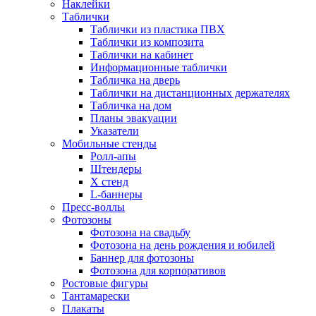
Наклейки
Таблички
Таблички из пластика ПВХ
Таблички из композита
Таблички на кабинет
Информационные таблички
Табличка на дверь
Таблички на дистанционных держателях
Табличка на дом
Планы эвакуации
Указатели
Мобильные стенды
Ролл-апы
Штендеры
Х стенд
L-баннеры
Пресс-воллы
Фотозоны
Фотозона на свадьбу
Фотозона на день рождения и юбилей
Баннер для фотозоны
Фотозона для корпоративов
Ростовые фигуры
Тантамарески
Плакаты