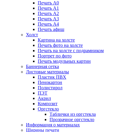
Печать А0
Печать А1
Печать А2
Печать А3
Печать А4
Печать афиш
Холст
Картина на холсте
Печать фото на холсте
Печать на холсте с подрамником
Портрет по фото
Печать модульных картин
Баннерная сетка
Листовые материалы
Пластик ПВХ
Пенокартон
Полистирол
ПЭТ
Акрил
Композит
Оргстекло
Таблички из оргстекла
Прозрачное оргстекло
Информация о материалах
Ширины печати