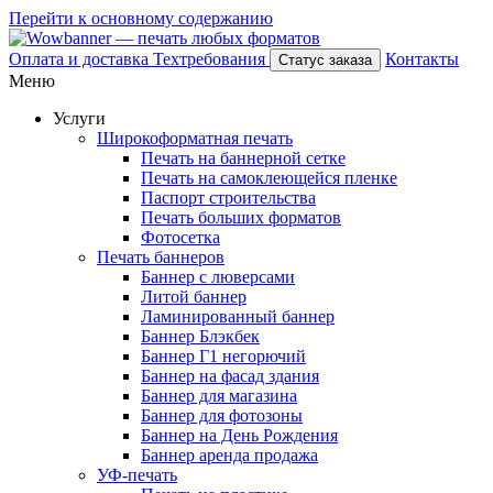
Перейти к основному содержанию
Оплата и доставка
Техтребования
Контакты
Статус заказа
Меню
Услуги
Широкоформатная печать
Печать на баннерной сетке
Печать на самоклеющейся пленке
Паспорт строительства
Печать больших форматов
Фотосетка
Печать баннеров
Баннер с люверсами
Литой баннер
Ламинированный баннер
Баннер Блэкбек
Баннер Г1 негорючий
Баннер на фасад здания
Баннер для магазина
Баннер для фотозоны
Баннер на День Рождения
Баннер аренда продажа
УФ-печать