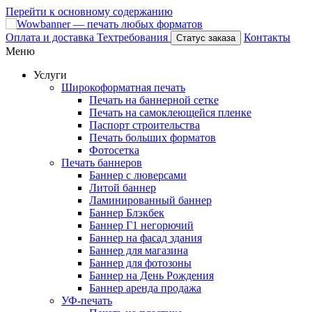
Перейти к основному содержанию
Оплата и доставка
Техтребования
Контакты
Статус заказа
Меню
Услуги
Широкоформатная печать
Печать на баннерной сетке
Печать на самоклеющейся пленке
Паспорт строительства
Печать больших форматов
Фотосетка
Печать баннеров
Баннер с люверсами
Литой баннер
Ламинированный баннер
Баннер Блэкбек
Баннер Г1 негорючий
Баннер на фасад здания
Баннер для магазина
Баннер для фотозоны
Баннер на День Рождения
Баннер аренда продажа
УФ-печать