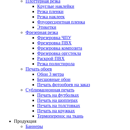
Плоттерная резка
Круглые наклейки
Резка пленки
Резка наклеек
Флуоресцентная пленка
Этикетки
Фрезерная резка
Фрезеровка ЧПУ
Фрезеровка ПВХ
Фрезеровка композита
Фрезеровка оргстекла
Раскрой ПВХ
Резка полистирола
Печать обоев
Обои 3 метра
Бесшовные обои
Печать фотообоев на заказ
Сублимационная печать
Печать на футболках
Печать на шопперах
Печать на толстовках
Печать на кружках
Термоперенос на ткань
Продукция
Баннеры