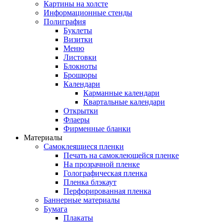
Картины на холсте
Информационные стенды
Полиграфия
Буклеты
Визитки
Меню
Листовки
Блокноты
Брошюры
Календари
Карманные календари
Квартальные календари
Открытки
Флаеры
Фирменные бланки
Материалы
Самоклеящиеся пленки
Печать на самоклеющейся пленке
На прозрачной пленке
Голографическая пленка
Пленка блэкаут
Перфорированная пленка
Баннерные материалы
Бумага
Плакаты