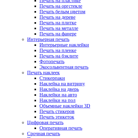
Печать на пластике
Печать на оргстекле
Печать белым цветом
Печать на дереве
Печать на плитке
Печать на металле
Печать на фанере
Интерьерная печать
Интерьерные наклейки
Печать на пленке
Печать на бэклите
Фотопечать
Экосольвентная печать
Печать наклеек
Стикерпаки
Наклейка на витрину
Наклейка на дверь
Наклейки на авто
Наклейки на пол
Объемные наклейки 3D
Печать стикеров
Печать этикеток
Цифровая печать
Оперативная печать
Срочная печать