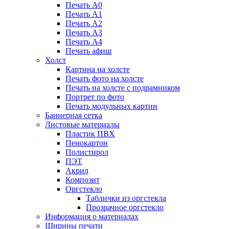
Печать А0
Печать А1
Печать А2
Печать А3
Печать А4
Печать афиш
Холст
Картина на холсте
Печать фото на холсте
Печать на холсте с подрамником
Портрет по фото
Печать модульных картин
Баннерная сетка
Листовые материалы
Пластик ПВХ
Пенокартон
Полистирол
ПЭТ
Акрил
Композит
Оргстекло
Таблички из оргстекла
Прозрачное оргстекло
Информация о материалах
Ширины печати