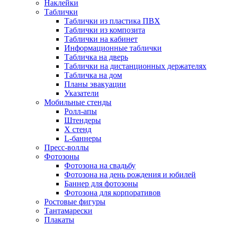
Наклейки
Таблички
Таблички из пластика ПВХ
Таблички из композита
Таблички на кабинет
Информационные таблички
Табличка на дверь
Таблички на дистанционных держателях
Табличка на дом
Планы эвакуации
Указатели
Мобильные стенды
Ролл-апы
Штендеры
Х стенд
L-баннеры
Пресс-воллы
Фотозоны
Фотозона на свадьбу
Фотозона на день рождения и юбилей
Баннер для фотозоны
Фотозона для корпоративов
Ростовые фигуры
Тантамарески
Плакаты