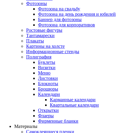
Фотозоны
Фотозона на свадьбу
Фотозона на день рождения и юбилей
Баннер для фотозоны
Фотозона для корпоративов
Ростовые фигуры
Тантамарески
Плакаты
Картины на холсте
Информационные стенды
Полиграфия
Буклеты
Визитки
Меню
Листовки
Блокноты
Брошюры
Календари
Карманные календари
Квартальные календари
Открытки
Флаеры
Фирменные бланки
Материалы
Самоклеящиеся пленки