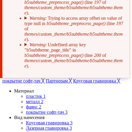
b5subtheme_preprocess_page()
(line
197
of
об
themes/custom_theme/b5subtheme/b5subtheme.them
e
).
ошибке
Warning
: Trying to access array offset on value of
type null in
b5subtheme_preprocess_page()
(line
197
of
themes/custom_theme/b5subtheme/b5subtheme.them
e
).
Warning
: Undefined array key
"b5subtheme_page_title" in
b5subtheme_preprocess_page()
(line
200
of
themes/custom_theme/b5subtheme/b5subtheme.them
e
).
покрытие софт-тач
╳
Партнерам
╳
Круговая гравировка
╳
Материал
пластик
1
металл
2
фаянс
2
покрытие софт-тач
3
Вид нанесения
Круговая гравировка
3
Лазерная гравировка
3