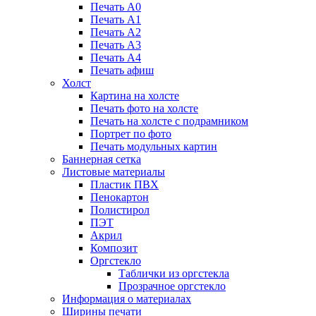
Печать А0
Печать А1
Печать А2
Печать А3
Печать А4
Печать афиш
Холст
Картина на холсте
Печать фото на холсте
Печать на холсте с подрамником
Портрет по фото
Печать модульных картин
Баннерная сетка
Листовые материалы
Пластик ПВХ
Пенокартон
Полистирол
ПЭТ
Акрил
Композит
Оргстекло
Таблички из оргстекла
Прозрачное оргстекло
Информация о материалах
Ширины печати