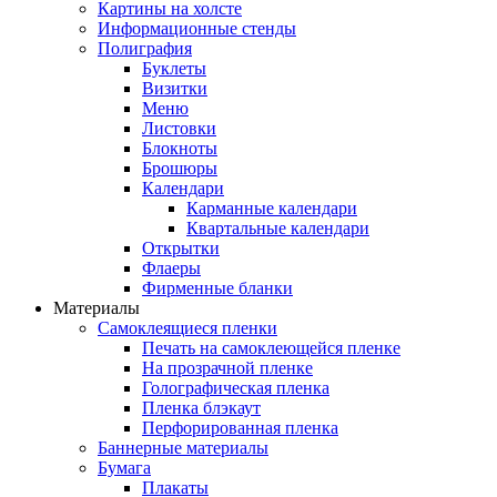
Картины на холсте
Информационные стенды
Полиграфия
Буклеты
Визитки
Меню
Листовки
Блокноты
Брошюры
Календари
Карманные календари
Квартальные календари
Открытки
Флаеры
Фирменные бланки
Материалы
Самоклеящиеся пленки
Печать на самоклеющейся пленке
На прозрачной пленке
Голографическая пленка
Пленка блэкаут
Перфорированная пленка
Баннерные материалы
Бумага
Плакаты