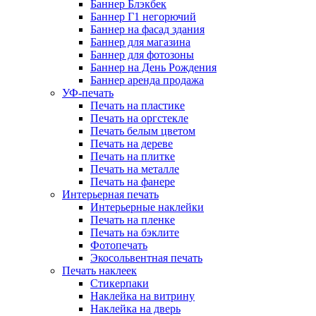
Баннер Блэкбек
Баннер Г1 негорючий
Баннер на фасад здания
Баннер для магазина
Баннер для фотозоны
Баннер на День Рождения
Баннер аренда продажа
УФ-печать
Печать на пластике
Печать на оргстекле
Печать белым цветом
Печать на дереве
Печать на плитке
Печать на металле
Печать на фанере
Интерьерная печать
Интерьерные наклейки
Печать на пленке
Печать на бэклите
Фотопечать
Экосольвентная печать
Печать наклеек
Стикерпаки
Наклейка на витрину
Наклейка на дверь