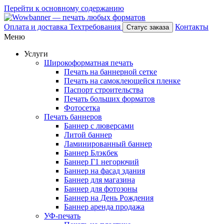
Перейти к основному содержанию
Оплата и доставка
Техтребования
Контакты
Статус заказа
Меню
Услуги
Широкоформатная печать
Печать на баннерной сетке
Печать на самоклеющейся пленке
Паспорт строительства
Печать больших форматов
Фотосетка
Печать баннеров
Баннер с люверсами
Литой баннер
Ламинированный баннер
Баннер Блэкбек
Баннер Г1 негорючий
Баннер на фасад здания
Баннер для магазина
Баннер для фотозоны
Баннер на День Рождения
Баннер аренда продажа
УФ-печать