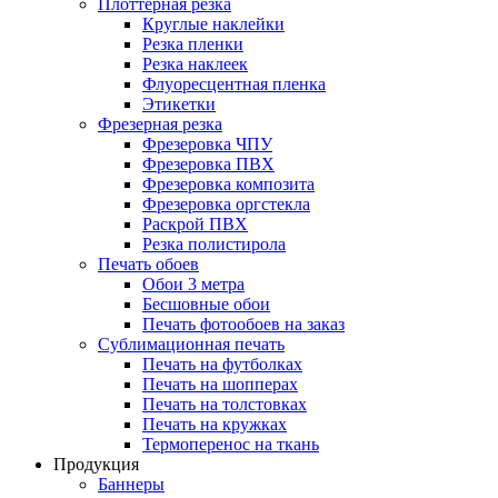
Плоттерная резка
Круглые наклейки
Резка пленки
Резка наклеек
Флуоресцентная пленка
Этикетки
Фрезерная резка
Фрезеровка ЧПУ
Фрезеровка ПВХ
Фрезеровка композита
Фрезеровка оргстекла
Раскрой ПВХ
Резка полистирола
Печать обоев
Обои 3 метра
Бесшовные обои
Печать фотообоев на заказ
Сублимационная печать
Печать на футболках
Печать на шопперах
Печать на толстовках
Печать на кружках
Термоперенос на ткань
Продукция
Баннеры