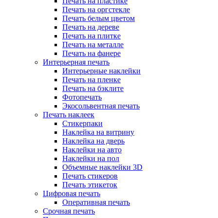
Печать на пластике
Печать на оргстекле
Печать белым цветом
Печать на дереве
Печать на плитке
Печать на металле
Печать на фанере
Интерьерная печать
Интерьерные наклейки
Печать на пленке
Печать на бэклите
Фотопечать
Экосольвентная печать
Печать наклеек
Стикерпаки
Наклейка на витрину
Наклейка на дверь
Наклейки на авто
Наклейки на пол
Объемные наклейки 3D
Печать стикеров
Печать этикеток
Цифровая печать
Оперативная печать
Срочная печать