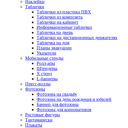
Наклейки
Таблички
Таблички из пластика ПВХ
Таблички из композита
Таблички на кабинет
Информационные таблички
Табличка на дверь
Таблички на дистанционных держателях
Табличка на дом
Планы эвакуации
Указатели
Мобильные стенды
Ролл-апы
Штендеры
Х стенд
L-баннеры
Пресс-воллы
Фотозоны
Фотозона на свадьбу
Фотозона на день рождения и юбилей
Баннер для фотозоны
Фотозона для корпоративов
Ростовые фигуры
Тантамарески
Плакаты