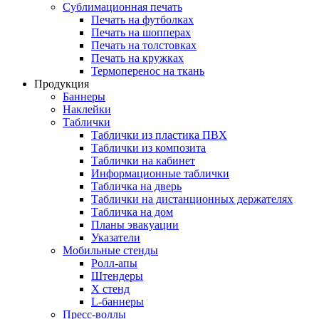
Сублимационная печать
Печать на футболках
Печать на шопперах
Печать на толстовках
Печать на кружках
Термоперенос на ткань
Продукция
Баннеры
Наклейки
Таблички
Таблички из пластика ПВХ
Таблички из композита
Таблички на кабинет
Информационные таблички
Табличка на дверь
Таблички на дистанционных держателях
Табличка на дом
Планы эвакуации
Указатели
Мобильные стенды
Ролл-апы
Штендеры
Х стенд
L-баннеры
Пресс-воллы