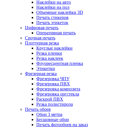
Наклейки на авто
Наклейки на пол
Объемные наклейки 3D
Печать стикеров
Печать этикеток
Цифровая печать
Оперативная печать
Срочная печать
Плоттерная резка
Круглые наклейки
Резка пленки
Резка наклеек
Флуоресцентная пленка
Этикетки
Фрезерная резка
Фрезеровка ЧПУ
Фрезеровка ПВХ
Фрезеровка композита
Фрезеровка оргстекла
Раскрой ПВХ
Резка полистирола
Печать обоев
Обои 3 метра
Бесшовные обои
Печать фотообоев на заказ