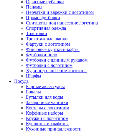
Офисные рубашки
Панамы
Перчатки и варежки с логотипом
Промо футболки
Свитшоты под нанесение логотипа
Спортивная одежда
Толстовки
Трикотажные шапки
Фартуки с логотипом
Флисовые куртки и кофты
Футболки поло
Футболки с длинным рукавом
Футболки с логотипом
Худи под нанесение логотипа
Шарфы
Посуда
Барные аксессуары
Бокалы
Бутылки для воды
Заварочные чайники
Костеры с логотипом
Кофейные наборы
Кружки с логотипом
Кувшины и графины
Кухонные принадлежности