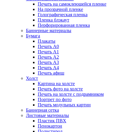
Печать на самоклеющейся пленке
На прозрачной пленке
Голографическая пленка
Пленка блэкаут
Перфорированная пленка
Баннерные материалы
Бумага
Плакаты
Печать А0
Печать А1
Печать А2
Печать А3
Печать А4
Печать афиш
Холст
Картина на холсте
Печать фото на холсте
Печать на холсте с подрамником
Портрет по фото
Печать модульных картин
Баннерная сетка
Листовые материалы
Пластик ПВХ
Пенокартон
Полистирол